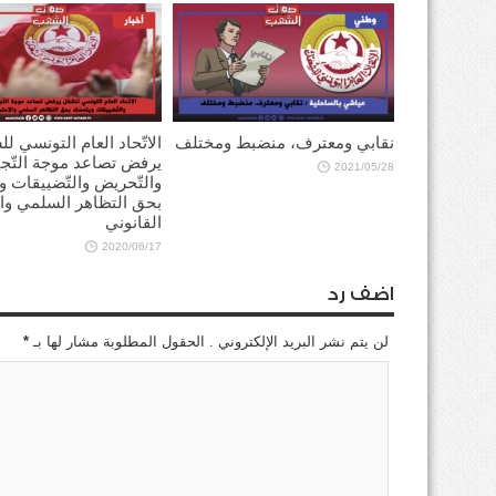
نقابي ومعترف، منضبط ومختلف
الاتّحاد العام التونسي ل
يرفض تصاعد موجة التّج
2021/05/28
والتّحريض والتّضييقات و
بحق التظاهر السلمي وال
القانوني
2020/06/17
اضف رد
لن يتم نشر البريد الإلكتروني . الحقول المطلوبة مشار لها بـ
*