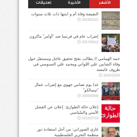
الأشهر
الأخيرة
تعليقات
النفيضة:وفاة أم و ابنتها ذات ثلاث سنوات
2019/03/22
إضراب عام في فرنسا ضد “أوامر” ماكرون
2017/09/12
حمه الهمامي // يطالب بفتح تحقيق عاجل ومستقل حول
وفاة الشابين علي اللواتي ومحمد علي السنوسي في
ظروف غامضة
2014/10/05
غدا يوم تضامن جهوي مع إضراب عمال
“تيسالكو”
2020/09/08
إعلان حالة الطوارئ: إعلان عن الفشل
الأمني والسّياسي
2015/07/10
غازي الصوراني: من أجل استعادة دور
منظمة التحرير الفلسطينية