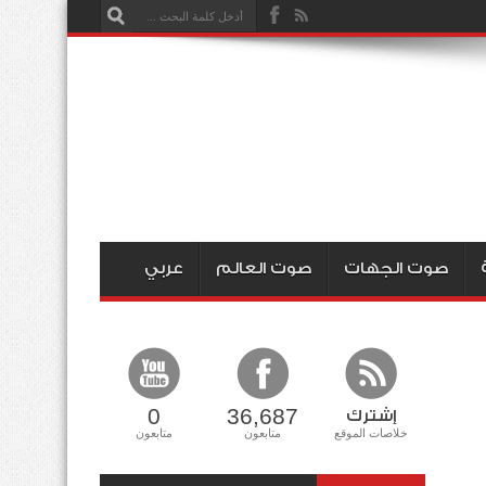
صوت الجهات
صوت العالم
عربي
0
36,687
إشترك
خلاصات الموقع
متابعون
متابعون