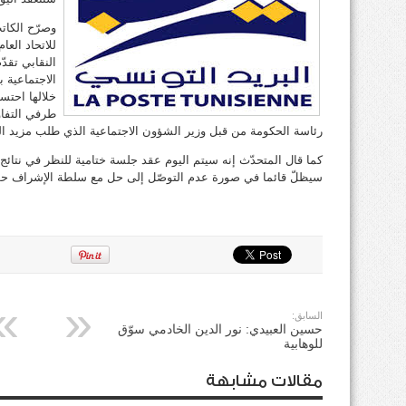
وصرّح الكاتب
للاتحاد الع
النقابي تقد
الاجتماعية 
خلالها احتس
طرفي التفا
رئاسة الحكومة من قبل وزير الشؤون الاجتماعية الذي طلب مزيد ال
كما قال المتحدّث إنه سيتم اليوم عقد جلسة ختامية للنظر في نتائ
سيظلّ قائما في صورة عدم التوصّل إلى حل مع سلطة الإشراف ح
السابق:
حسين العبيدي: نور الدين الخادمي سوّق
للوهابية
مقالات مشابهة