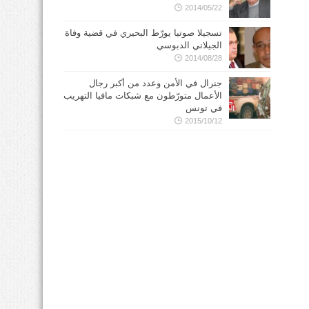
2014/05/22
تسجيلا صوتيا يورّط البحيري في قضية وفاة
الجيلاني الدبوسي
2014/08/28
جنرال في الأمن وعدد من أكبر رجال
الأعمال متورّطون مع شبكات مافيا التهريب
في تونس
2015/10/12