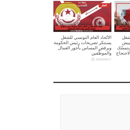
لشغل
الاتّحاد العام التونسي للشغل
ييش
يستنكر تصريحات رئيس الحكومة
يتمسّك
ويرفض المساس بأجور العمال
احتجاج
والموظّفين
2020/06/17