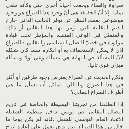
ضراوة وإقصاء ويخفت أحيانا أخرى حتى وكأنه ملغى
تماما. إلا أنّ الحقيقة هي أنّ وجود هذا الصراع هو وجود
موضوعي بقطع النظر عن توفر الجانب الذاتي خارج
القيم النقابية التي يؤمن بها هذا النقابي أو ذاك،
والمتمثل في الوعي المنظم والمؤطر تحت قيادة
مولودة في خضمّ النضال السياسي والنقابي. فالصراع
إذن لا يمكن الاستخفاف به أو إنكاره مهما كان شكله
لأنّ المسألة في النهاية هي مسألة وعي أولا ومسألة
ميزان قوى ثانيا.
ولكن الحديث عن الصراع يفترض وجود طرفين أو أكثر
في هذا الصراع وبالتالي لسائل أن يسأل ما هي
أطراف الصراع النقابي؟
إذا انطلقنا من تجربتنا البسيطة والخاصة في تاريخ
النضال النقابي في تونس داخل منظمة الشغيلة
الاتحاد العام التونسي للشغل ،فإنه لم يكن يوما ما
خال من هذا الصراع، بين قوى تعمل على إعادة إنتاج