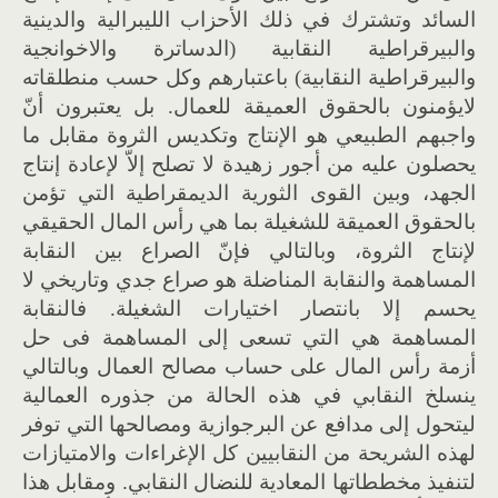
السائد وتشترك في ذلك الأحزاب الليبرالية والدينية
والبيرقراطية النقابية (الدساترة والاخوانجية
والبيرقراطية النقابية) باعتبارهم وكل حسب منطلقاته
لايؤمنون بالحقوق العميقة للعمال. بل يعتبرون أنّ
واجبهم الطبيعي هو الإنتاج وتكديس الثروة مقابل ما
يحصلون عليه من أجور زهيدة لا تصلح إلاّ لإعادة إنتاج
الجهد، وبين القوى الثورية الديمقراطية التي تؤمن
بالحقوق العميقة للشغيلة بما هي رأس المال الحقيقي
لإنتاج الثروة، وبالتالي فإنّ الصراع بين النقابة
المساهمة والنقابة المناضلة هو صراع جدي وتاريخي لا
يحسم إلا بانتصار اختيارات الشغيلة. فالنقابة
المساهمة هي التي تسعى إلى المساهمة فى حل
أزمة رأس المال على حساب مصالح العمال وبالتالي
ينسلخ النقابي في هذه الحالة من جذوره العمالية
ليتحول إلى مدافع عن البرجوازية ومصالحها التي توفر
لهذه الشريحة من النقابيين كل الإغراءات والامتيازات
لتنفيذ مخططاتها المعادية للنضال النقابي. ومقابل هذا