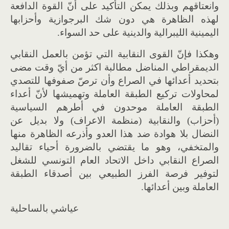
وانعتاقهم وبذلك يمكن التأكيد على أنّ القوة الدافعة
لهذه الظاهرة هي دون شك البرجوازية وأحزابها
اليمينية الليبرالية والدينية على حد السواء.
وهكذا فإنّ القوى النقابية التي تؤمن بالعمل النقابي
الديمقراطي المناضل مطالبة اكثر من أيّ وقت مضى
بتحديد أعدائها في الصراع وأن ترصّ صفوفها للتصدي
لمحاولات تركيع الطبقة العاملة وتهميشها لأنّ أعداء
الطبقة العاملة موحدون في أطرهم السياسية
(أحزاب) والنقابية (منظمة الاعراف) ولا بديل عن
النضال بلا هوادة ضد هذا العدو وأذرعه الظاهرة منها
والمتخفي، وهو ما يقتضي بالضرورة أحياء تقاليد
الصراع النقابي داخل الاتحاد العام التونسي للشغل
لتوفير فرصة الفرز الطبيعي بين أصدقاء الطبقة
العاملة وبين أعدائها.
عياشي بالساحلية