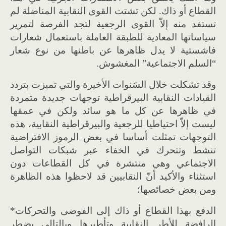
القطاع أو ذاك. لكن تشتت القوى النقابية المناضلة لم
تستفد منه إلاّ القوى الرجعية لتجد الفرصة لتمرير
سياساتها المعادية للطبقة العاملة باستعمال شعارات
فاشستية لا يدل ظاهرها عن باطنها من نوع شعار
“السلم الاجتماعية” المغشوش.
وقد تشكلت خلال السََنوات الأخيرة والتي تميزت بتردد
القيادات النقابية البيرقراطية توجهات جديدة متمردة
في ظاهرها عن كل ما هو سائد ولكن في عمقها
ليست إلاّ احتياطيا للرجعية والبيرقراطية النقابية، هذه
التوجهات تمثلت أساسا في بعض الرموز الافتراضية
تنشط وتتحرك في الخفاء عبر شبكات التواصل
الاجتماعي وهي منتشرة في كل القطاعات دون
استثناء والأكيد أنّ النقابيين قد لاحظوا هذه الظاهرة
ومن بعض خصائصها؛
الدفع بهذا القطاع أو ذاك إلى الفوضى والتحركات*
الرافضة للأطر النقابية وتأطيرها وبالتالي يضطر