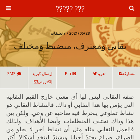
??? ?????
2021/05/28 • لا تعليقات
نقابي ومعترف، منضبط ومختلف
مشاركة
تغريد
Pin
إرسال كبريد
SMS
إلكتروني
صفة النقابي ليس لها أي معنى خارج القيم النقابية
التي يؤمن بها هذا النقابي أو ذاك. فالنشاط النقابي هو
نشاط تطوعي ينخرط فيه صاحبه عن وعي. ولكن بين
هذا وذاك تختلف المنطلقات وأيضا الأهداف، ولذلك
فالعمل النقابي مثله مثل أي نشاط آخر لا يخلو من
الصراع، صراع يحتدّ أحيانا ويشتدّ ليتخذ أشكالا أكثر