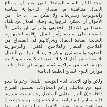
توجد أفكار النقابة المناضلة التي تعتبر أنّ مصالح
العمال متناقضة مع مصالح البرجوازية سياسة
وايديولوجيا وتشريعات ولا يمكن في أي حال من
الأحوال أن تحسّن البرجوازية أوضاع العمال من تلقاء
نفسها بل الانعتاق الحقيقي والنهائي لن يكون إلاّ
بالقضاء على سلطة رأس المال وإقامة الجمهورية
الشعبية بقيادة العمال وشركائهم في المصالح من
الفلاحين الصغار والفلاحين الفقراء والبرجوازية
الصغيرة والمهمشين. ولكن قبل ذلك لا بدّ من النضال
بلا هوادة من أجل افتكاك بعض المكاسب ولو كانت
جزئية. فستبقى مراكمة كمية مهمة في اتجاه قلب
موازين القوى لصالح الطبقة العاملة.
ولكن واقع الاتحاد العام التونسي للشغل رغم ما يبدو
عليه من تماسك ورغم المحاولات لطمس الصراع
داخله فإنّ التيار النقابي المناضل رغم تشتت مشاربه
فإنه يصارع البيرقراطية والرجعية (دساترة واخوانجية)
وما انفك يحقق بعض الانتصارات الجزئية في هذا