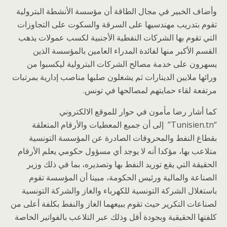
وأضاف الخبير في مجال الطاقة أن مؤسسة الأنشطة البترولية
تقوم بتدريب مهندسيها على السرقة والسكوت على التجاوزات
التي تقوم بها الشركات النفطية الأجنبية لكسب عمولات يذهب
القسم الأكبر منها لفائدة المدراء العامين بالمؤسسة الذين
يسهرون على خدمة مصالح الشركات البترولية ليكسبوا من
ورائها ملايين الدينارات ثم يشغلون صلبها مناصب إدارية بمرتبات
مرتفعة لقاء حمايتهم لمصالحها في تونس.
كما أشار رضا مأمون في حوار للموقع الالكتروني
“Tunisien.tn” إلى أن جميع المعطيات والأرقام المتعلقة
بقطاع النفط والمحروقات الصادرة عن المؤسسة التونسية
متلاعب بها، مؤكدا أنه لا يوجد أي مسؤول حكومي يعلم الأرقام
الحقيقة التي يقع توريد النفط بها وتصديره، بما في ذلك وزير
الصناعة والمالية ورئيس الحكومة، مبينا أن المؤسسة تقوم
باستغلال الشركة التونسية للكهرباء والغاز والشركة التونسية
لصناعات التكرير حيث تقوم ببيعهما الغاز والنفط بكلفة أعلى من
كلفتها الحقيقية وبجودة أقل وذلك عبر التلاعب بالفواتير الخاصة