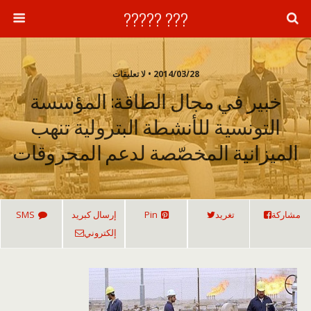
??? ?????
2014/03/28 • لا تعليقات
خبير في مجال الطاقة: المؤسسة
التونسية للأنشطة البترولية تنهب
الميزانية المخصّصة لدعم المحروقات
مشاركة
تغريد
Pin
إرسال كبريد
SMS
إلكتروني