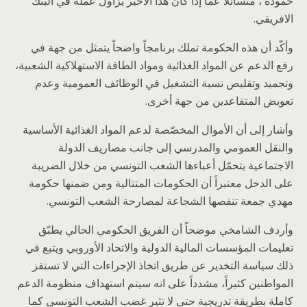
حمودة ، متسائلاً عما إذا كان هذا الأخير يزاول عمله في البنك
الافريقي.
وأكّد أن هذه الحكومة تملك برنامجاً واضحاً يتمثل من جهة في
رفع الدعم عن المواد الغذائية ومواد الطاقة الاستهلاكية الشعبية،
وتجميد وتقليص نسبة التشغيل في الوظائف العمومية وعدم
تعويض المتقاعدين من جهة أخرى.
وأشار إلى أن الأموال المخصّصة لدعم المواد الغذائية الأساسية
والنقل العمومي والمدرسي إلى جانب مصاريف الدولة
الاجتماعية يتحمّل أعباءها الشعب التونسي من خلال الضريبة
على الدخل معتبراً أن الحكومات المتتالية ومن ضمنها حكومة
مهدي جمعة تنقصها الشجاعة لمصارحة الشعب التونسي.
وأردف الشامخي موضحاً أن الفريق الحكومي الحالي يطبّق
تعليمات المؤسسات المالية الدولية والاتحاد الأوروبي ويتبع في
ذلك سياسة التخدير عن طريق اتخاذ الإجراءات التي لا تستفز
المواطنين كثيراً، مشدداً على انه سيتم استهداف منظومة الدعم
كاملة بطريقة تدريجية حتى لا تثير غضب الشعب التونسي كما