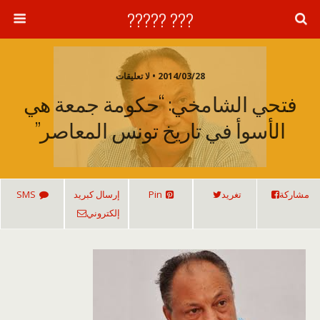
??? ?????
2014/03/28 • لا تعليقات
فتحي الشامخي: “حكومة جمعة هي
الأسوأ في تاريخ تونس المعاصر”
مشاركة
تغريد
Pin
إرسال كبريد
SMS
إلكتروني