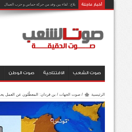
أخبار عاجلة
بلاغ : لقاء بين وفد من حركة حماس و حزب العمال
صوت الشعب
الافتتاحية
صوت الوطن
الرئيسية
/
صوت الجهات
/
بن قردان: المعطّلون عن العمل يحم