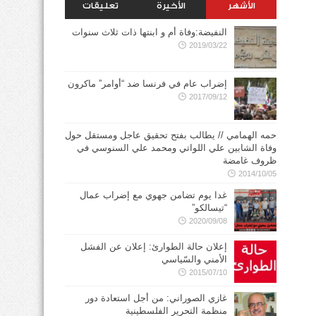
الأشهر
الأخيرة
تعليقات
النفيضة:وفاة أم و ابنتها ذات ثلاث سنوات
2019/03/22
إضراب عام في فرنسا ضد “أوامر” ماكرون
2017/09/12
حمه الهمامي // يطالب بفتح تحقيق عاجل ومستقل حول
وفاة الشابين علي اللواتي ومحمد علي السنوسي في
ظروف غامضة
2014/10/05
غدا يوم تضامن جهوي مع إضراب عمال
“تيسالكو”
2020/09/08
إعلان حالة الطوارئ: إعلان عن الفشل
الأمني والسّياسي
2015/07/10
غازي الصوراني: من أجل استعادة دور
منظمة التحرير الفلسطينية