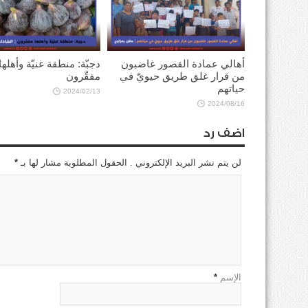
أهالي عمادة القصور غاضبون
دجبّة: منطقة غنيّة وأهلها
من قرار غلق طريق حيويّ في
مفقّرون
حياتهم
2024/02/13
2024/08/16
اضف رد
لن يتم نشر البريد الإلكتروني . الحقول المطلوبة مشار لها بـ
*
الإسم
*