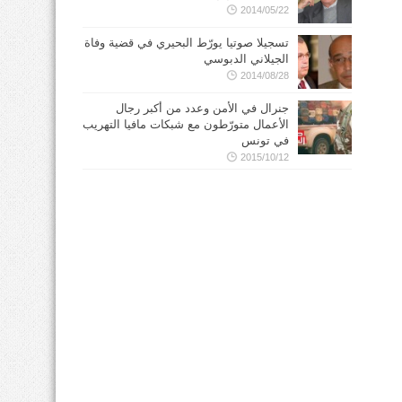
2014/05/22
تسجيلا صوتيا يورّط البحيري في قضية وفاة
الجيلاني الدبوسي
2014/08/28
جنرال في الأمن وعدد من أكبر رجال
الأعمال متورّطون مع شبكات مافيا التهريب
في تونس
2015/10/12