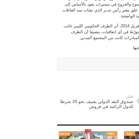
توح والخروج في مسيرات يعود بالأساس إلى
غلق معبر رأس جدير الذي تقتات منه العائلات
ة الواضحة.
وأكّد الجمل في مداخلة له على “شمس أف أم” اليوم الخميس 03 أفريل 2014، أن الطرف الحكومي الليبي غائب
يتورّط في أي اتفاقيات، مضيفا أن الطرف
لمبادرات كانت من المجتمع المدني.
ها.
التالي:
صندوق النقد الدولي يضيف نحو 20 شرطا
للدول الراغبة في قروض