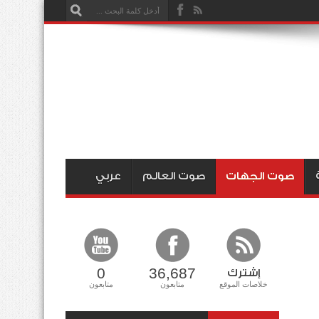
صوت الجهات
صوت العالم
عربي
0
36,687
إشترك
خلاصات الموقع
متابعون
متابعون