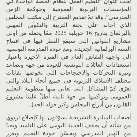
تحت عنوان “تنظيم العمل بنظام الحصة الواحدة في
المؤسسات التربوية العمومية وحوكمة الزمن
المدرسي”. وقد تمّ تقديم المقترح إلى مكتب المجلس
الذي أحاله على لجنة التربية والتكوين المهني
بالبرلمان بتاريخ 16 جويلية 2025 ممّا يجعله من أولى
مشاريع القوانين التي سيقع النظر فيها في افتتاح
السنة البرلمانية الجديدة. ومع عودة المدرسة التونسية
إلى واجهة النقاش العام في الفترة الأخيرة باعتبار
استعدادات العائلات التونسية للعودة من جهة وتصاعد
وتيرة التحركات والاحتجاجات التي تخوضها نقابات
مختلف الأسلاك التربوية في جميع أنحاء البلاد والتي
تعرّي كمّ المشاكل التي تعاني منها منظومة التعليم
العمومي وتراكمها من جهة ثانية، أطلّ علينا مشروع
القانون من أدراج المجلس وكثر حوله الجدل.
أصحاب المبادرة التشريعية يسوّقون لها كإصلاح تربوي
من شأنه أن يخفف العبء اليومي على التلميذ ويحدّ
من الهدر المدرسي ويحسّن جودة التعليم ويعزز