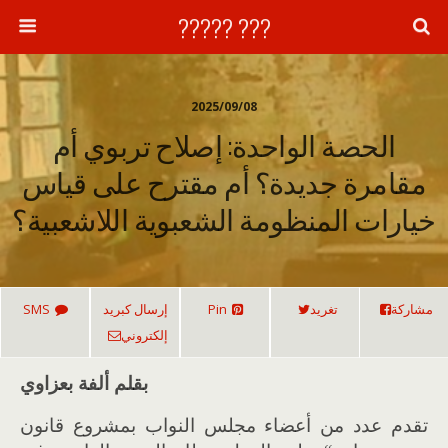
??? ?????
2025/09/08
الحصة الواحدة: إصلاح تربوي أم
مقامرة جديدة؟ أم مقترح على قياس
خيارات المنظومة الشعبوية اللاشعبية؟
مشاركة
تغريد
Pin
إرسال كبريد
SMS
إلكتروني
بقلم ألفة بعزاوي
تقدم عدد من أعضاء مجلس النواب بمشروع قانون