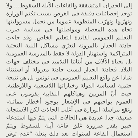
إلى الجدران المتشققة والقاعات الآيلة للسقوط… ولا
توجد إحصائيات دقيقة في الغرض بسبب تكتم الوزارة
وتهرّبها وتهرّب المنظومة عموما من تحمل مسؤوليتها
تجاه هذه المعضلة ومواصلتها في سياسة ضرب
التعليم العمومي لفائدة التعليم الخاص. وقد جاءت
حادثة الجدار بالمزونة لتعرّي مشاكل البنية التحتية
المتراكمة واستهتار الدولة لا فقط بالمدرسة العمومية
بل بحياة الآلاف من أبنائنا التلاميذ في مختلف جهات
البلاد. فحادثة الجدار ليست حادثة معزولة أو استثناء
شاذا عن واقع التعليم العمومي في تونس بل هو نتيجة
حتمية لسياسة الدولة وخياراتها اللاشعبية واللاوطنية.
حيث أنّ المربين وهياكلهم النقابية يقومون على
العموم بواجبهم في الإشعار بوجود أخطار مماثلة،
وتقع مراسلة الوزارة في أغلب الحالات لكن الاستجابة
ضعيفة جدا. عديدة هي الحالات التي يتمّ فيها استدعاء
خبير يقدر ضرورة غلق قاعة آيلة للسقوط ويتمّ
استعمال القاعة لسنوات بعد ذلك بتعلة “عدم توفر