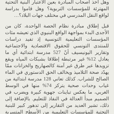
وهل أخذ أصحاب المبادرة بعين الاعتبار البنية التحتية
المهترئة للمؤسسات التربوية؟ وهل قاموا بدراسة
لواقع النقل المدرسي في مختلف جهات البلاد؟…
قبل إطلاق مبادرة نظام الحصة الواحدة، كان من
الأجدى البدء بمواجهة الواقع البنيوي الذي تعيشه مئات
المؤسسات التعليمية التونسية إذ تفيد دراسات
للمنتدى التونسي للحقوق الاقتصادية والاجتماعية
وتقارير اليونيسيف أنّ 527 مدرسة ابتدائية أي ما
يعادل 12% غير مرتبطة إطلاقا بشبكات المياه ويقع
تزويدها عبر طرق غير آمنة كالصهاريج والخزانات ممّا
يهدّد صحة التلاميذ ويخالف الحق الدستوري في الماء
الصالح للشراب. كذلك تعاني 128 مدرسة ابتدائية من
غياب وحدات صحية يتركز 74% منها في الوسط
الغربي، ما يعكس تباينات جهوية كبيرة ويضرب في
الصميم مبدأ العدالة في النفاذ للتعليم. بالإضافة إلى
ذلك، تشير العديد من التقارير إلى تدهور كبير للبنية
التحتية للمؤسسات التعليمية من الأسطح المتسربة