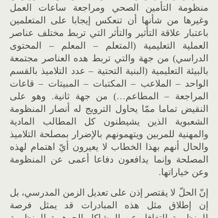
منظومة التأمين الصحي ومراجعة ساعات العمل
وغيرها من شأنها أن تنعكس إيجابا على المتعلمين
باعتبار علاقة التأثير والتأثر التي تربط مختلف عناصر
العملية التعليمية (المتعلم – المعلم – المحتوى
الدراسي) من جهة والتي تربط هده العناصر مجتمعة
بالبيئة التعليمية (البنية التحتية – عدد التلاميذ بالقسم
الواحد – الملاعب – المكتبات – المبيتات – قاعات
المراجعة – المطاعم…) من جهة ثانية. وهو على
النقيض تماما ممّا يحاول الترويج له أنصار المنظومة
الشعبوية الذين يشيطنون كل المطالب المادية
والمهنية للمربين ويتهمونهم بالإضرار بمصلحة التلاميذ
والحال أنهم بهذا الخطاب لا يعيرون أيّ اهتمام لهذه
المصلحة وإنما يدافعون دفاعا أعمى عن المنظومة
وعن خياراتها.
إنّ الحلّ لا يقتصر إذن على تعديل الزمن المدرسي، بل
إن إطلاق مثل هذه المبادرات قد يمثل فرصة
للمنظومة للتغافل عن المشاكل الجوهرية للمنظومة