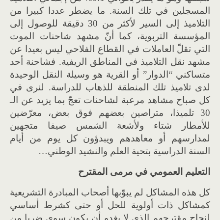
المسجلين في تلك السنة. ما يضطر عددا كبيرا من
التلاميذ إلى السير لأكثر من 30 دقيقة للوصول إلى
المؤسسة التربوية، كما أنّ مشهد شاحنات الموت
التي تقلّ العاملات في القطاع الفلاحي ليس بعيدا عن
مشهد نقل التلاميذ في المناطق الريفية. فشاحنة أحد
متساكني “الدوار” أو القرية هو وسيلة النقل الوحيدة
لدى تلاميذ تلك المنطقة للذهاب للدراسة. لنرى في
كل صباح مشاهد مرعبة لشاحنات تعجّ بما يزيد عن الـ
30 تلميذا، متراصين بعضهم فوق بعض، معرّضين
للأمطار شتاء ولأشعة الشمس صيفا متجهين
لمدارسهم أو معاهدهم ويبدؤون كل يوم من أيام
السنة الدراسية بتحية العلم والنشيد الوطني…
التعليم العمومي في مرمى المقترح
كل هذه المشاكل لم يبوّبها أصحاب المبادرة التشريعية
كمشاكل ذات أولوية للحل أو حتى كشرط أساسي
لنجاح مقترحهم الذي لا يغدو أن يكون سوى ضربا من