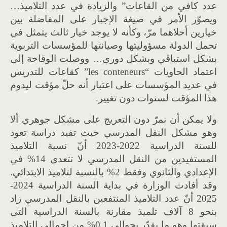
عدد كافي من القاعات” والزيادة في عدد التلاميذ…
ويصوّر الأمر في صيغة الإجبار على المفاضلة بين
خيارين أحلاهما مرّ، وكأنه لا يوجد خيار ثالث يتمثل في
تحمل الدولة مسؤوليتها وصيانتها للمؤسسات التربوية
بشكل استباقي وبشكل دوري… ووصلت الوقاحة إلى
اعتماد الحاويات “les conteneurs” كقاعات للتدريس
في عديد المؤسسات على اعتبار أنه حلّ مؤقت ليدوم
هذا المؤقت لسنوات دون تغيير.
ولا يمكن أن نمرّ دون التعريج على مشكل جوهري ألا
وهو مشكل النقل المدرسي حيث تفيد دراسة تعود
للسنة الدراسية 2022-2023 أنّ نسبة التلاميذ
المستفيدين من النقل المدرسي لا تتعدى 14% في
الإعدادي والثانوي وفقط 2% بالنسبة لتلاميذ الابتدائي.
وقد أفادت الوزارة في بداية السنة الدراسية 2024-
2025 أنّ عدد التلاميذ المنتفعين بالنقل المدرسي زاد
بنحو 8 آلاف تلميذ مقارنة بالسنة الدراسية التي
سبقتها وهو ما يقدّر بحوالي 0.1% من إجمالي التلاميذ