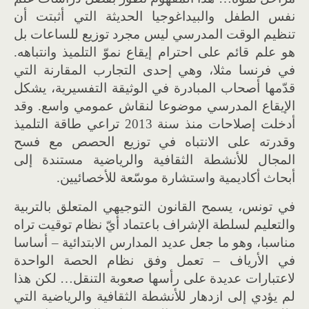
نفس الطفل والبيداغوجيا الحديثة التي أثبتت أن
تنظيم الوقت المدرسي ليس مجرد توزيع للساعات بل
هو علم قائم على احترام إيقاع نموّ التلميذ وانتباهه.
في فرنسا مثلا، وهي إحدى التجارب المقارنة التي
قدّمها أصحاب المبادرة في الوثيقة التفسيرية، يشكل
الإيقاع المدرسي موضوعا لنقاش عمومي واسع. وقد
أدخلت إصلاحات منذ سنة 2013 تراعي طاقة التلميذ
وقدرته على الانتباه في توزيع الحصص مع فسح
المجال للأنشطة الثقافية والرياضية مستندة إلى
أبحاث أكاديمية واستشارة موسّعة للأخصائيين.
في تونس، يسمح القانون التوجيهي المتعلق بالتربية
والتعليم لسلطة الإشراف باعتماد أيّ نظام توقيت تراه
مناسبا، وهو ما جعل عديد المدارس الابتدائية – أساسا
في الأرياف – تعمل وفق نظام الحصة الواحدة
لاعتبارات عديدة على رأسها صعوبة التنقل… لكن هذا
لم يؤدي إلى ازدهار للأنشطة الثقافية والرياضية التي