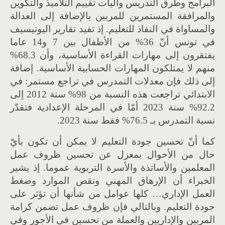
البرامج وطرق التدريس وآليات تقييم التلاميذ والتكوين
والمرافقة المستمرين للمربين بالإضافة إلى العدالة
والمساواة في النفاذ للتعليم. إذ تفيد تقارير اليونيسيف
في تونس أنّ 36% من الأطفال بين 7 و14 عاما
يفتقرون إلى مهارات القراءة الأساسية، وأن 68.3%
منهم لا يمتلكون المهارات الحسابية الأساسية. إضافة
إلى ذلك فإن معدلات التمدرس في تراجع مستمر: في
الابتدائي تراجعت هذه النسبة من 98% سنة 2012 إلى
92.2% سنة 2023 أمّا في المرحلة الإعدادية فتقدّر
نسبة التمدرس بـ 76.5% فقط سنة 2023.
كما أنّ تحسين جودة التعليم لا يمكن أن تكون بأيّ
حال من الأحوال بمعزل عن تحسين ظروف عمل
المعلمين والأساتذة والأسرة التربوية عموما. إذ يشير
الخبراء أن الإرهاق المهني ونقص الموارد وضغط
العمل الإداري… كلها عوامل من شأنها أن تؤثر على
جودة التعليم. وبالتالي فإن ظروف عمل تضمن كرامة
المربين والإداريين والعملة من تحسين في الأجور وفي