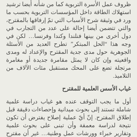
ظروف عمل الأسرة التربوية كما من شأنه أيضا ترشيد
استهلاك الطاقة داخل المؤسسات التربوية بحسب ما
ورد في وثيقة شرح الأسباب التي تمّ إرفاقها بالمقترح،
والتي تتضمن أيضا إحالة على عدد من التجارب في
دول أخرى من بينها فنلندا وكندا وفرنسا… لكن في
وجه هذا “الحل المبتكر” تطرح العديد من الأسئلة
الجوهرية حول مدى جدية المقترح والإعداد له ومدى
واقعيته وإن كان لا يمثل مقامرة جديدة أو مغامرة
مرتجلة تضع على المحك مستقبل مئات الآلاف من
التلاميذ.
غياب الأسس العلمية للمقترح
أول ما يجب التوقف عنده هو غياب دراسة علمية
شاملة تستند إلى بحوث ميدانية وإحصاءات دقيقة قبل
إطلاق المقترح. إنّ أيّ عملية إصلاح يفترض أن تكون
نتيجة لدراسة معمقة وأن تبنى على بحوث علمية
وتقارير خبراء وورشات عمل وطنية… غير أن مقترح