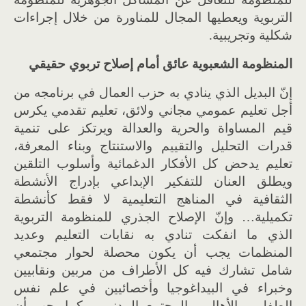
التربوية ويعطيها المجال للمناورة من خلال إجراءات
شكلية وتجريبية.
المنظومة الشعبوية عائق أمام إصلاح تربوي حقيقي
إنّ البديل الذي ينادي به حزب العمال في برنامجه من
أجل تعليم عمومي مجاني ولائق، تعليم تقدمي يكرس
قيم المساواة والحرية والعدالة ويرتكز على تنمية
قدرات التحليل والتقييم والاستنتاج وبناء المعرفة،
تعليم يدحض كل الأفكار الدغمائية وأسلوب التلقين
ويطلق العنان للتفكير الإبداعي بإدراج الأنشطة
الثقافية في المناهج التعليمية لا فقط كأنشطة
تكميلية… وإنّ الإصلاح الجذري للمنظومة التربوية
الذي ما انفكت تنادي به نقابات التعليم وعديد
المنظمات يجب أن يكون محصلة لحوار مجتمعي
شامل تشارك فيه كل الأطراف من مربين ونقابيين
وخبراء في البيداغوجيا وأخصائيين في علم نفس
الطفل و الأهالي والمجتمع المدني… كما يجب أن