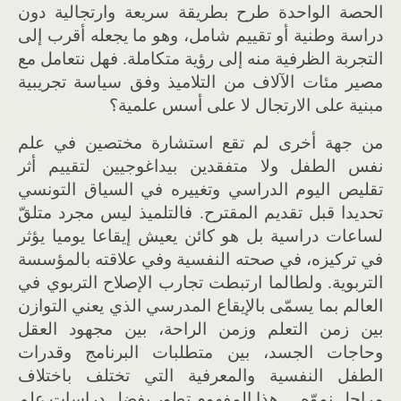
الحصة الواحدة طرح بطريقة سريعة وارتجالية دون
دراسة وطنية أو تقييم شامل، وهو ما يجعله أقرب إلى
التجربة الظرفية منه إلى رؤية متكاملة. فهل نتعامل مع
مصير مئات الآلاف من التلاميذ وفق سياسة تجريبية
مبنية على الارتجال لا على أسس علمية؟
من جهة أخرى لم تقع استشارة مختصين في علم
نفس الطفل ولا متفقدين بيداغوجيين لتقييم أثر
تقليص اليوم الدراسي وتغييره في السياق التونسي
تحديدا قبل تقديم المقترح. فالتلميذ ليس مجرد متلقّ
لساعات دراسية بل هو كائن يعيش إيقاعا يوميا يؤثر
في تركيزه، في صحته النفسية وفي علاقته بالمؤسسة
التربوية. ولطالما ارتبطت تجارب الإصلاح التربوي في
العالم بما يسمّى بالإيقاع المدرسي الذي يعني التوازن
بين زمن التعلم وزمن الراحة، بين مجهود العقل
وحاجات الجسد، بين متطلبات البرنامج وقدرات
الطفل النفسية والمعرفية التي تختلف باختلاف
مراحل نموّه… هذا المفهوم تطور بفضل دراسات علم