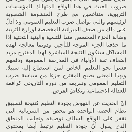
ضروب العبث في هذا الواقع المتهالك للمؤسسات
التربوية، متناغمين مع طرح المنظومة الشعبوية
لرئيسهم والتي تواصل ضرب التعليم العمومي ولا أدلّ
على ذلك من ضعف الميزانية المخصصة لوزارة التربية
وضآلة الجزء المخصص منها للتنمية والبنية التحتية إذا
ما حذفنا الجزء الموجه للتأجير. ودونما معالجة لهذه
المشاكل ستكون النتيجة المباشرة لهذا المقترح مزيد
إضعاف ثقة الأولياء في المدرسة العمومية ودفعهم
قسرا نحو التعليم الخاص لمن استطاع إليه سبيلا.
وبهذا المعنى يصبح المقترح جزءا من سياسة ضرب
التعليم العمومي وتفريغه من دوره التاريخي كرافعة
للعدالة الاجتماعية وتكافؤ الفرص.
إنّ الحديث عن النهوض بجودة التعليم كنتيجة لتطبيق
نظام الحصة الواحدة هو محض من السريالية التي
تقفز على الواقع السالف توصيفه وتجانب المنطق
الذي يقول أنّ جودة التعليم ترتبط أيضا بمحتوى