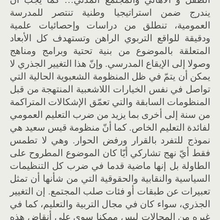
يندرج ضمن استراتيجيا وطنية تنتصر للمدرسة
العمومية، تنطلق من دراسات وإحصائيات علمية
ودقيقة للواقع التربوي الراهن وتستهدف كل الأبعاد
المتعلقة بالموضوع من بنية تحتية وبرامج ومناهج
وصولا إلى الإيقاع المدرسي. وإنّ هذا التغيير الجذري لا
يمكن أن يتمّ في ظل المنظومة الشعبوية الحالية التي
تواصل في نفس الخيارات اللاشعبية المنتهجة من قبل
المنظومات السابقة والتي تعمّق الإشكالات المتراكمة
من سنة إلى أخرى بما يزيد من ضرب التعليم العمومي
لفائدة التعليم الخاص. كما أنّ منظومة قيس سعيد هي
نموذج للتفرد بالقرار ورفض الحوار. وهي لا تطمس
فقط أيّ نهج تشاركي أيّا كان الموضوع المطروح على
الطاولة بل إنها ماضية قدما في ضرب كل التنظيمات
السياسية والنقابية والحقوقية التي من شأنها أن تمثل
تعبيرات عن طبقات أو فئات صلب المجتمع. إن التغيير
الجذري، سواء كان في مجال التربية والتعليم، كما في
غيره من المجالات ليس ممكنا سوى على أنقاض هذه