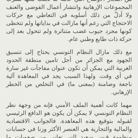
المجموعات الإرهابية وانتشار أعمال الفوضى والعنف
ولا أدلّ من ذلك أسلوبه في التعاطي مع حركات
الاحتجاج التي رغم أنها مازالت في بداياتها ولم تتخطى
كونها مجرد جيوب غضب متناثرة ولم تتحول بعد إلى
حركة ذات طابع وطني عام.
مع ذلك مازال النظام التونسي يحتاج إلى تنسيق
الجهود مع الجزائر من أجل تامين منطقة الحدود
الغربية التي يمكن أن تكون عنوان مفاجآت غير سارة
في أي وقت. ولهذا السبب يجد في المعاهدة آلية
ناجعة وضامنة (بمعنى ما) في التخلص من الخطر
الإرهابي.
مهما كانت أهمية الملف الأمني فإنه من وجهة نظر
النظام التونسي لا يمكن أن يكون هو الدافع الرئيسي
لقبوله بتوقيع هذه المعاهدة. فالجوانب الاقتصادية
والمالية والتجارية هي العنصر الأكثر وزنا في حسابات
منظومة قيس سعيد التي تعاني من صعوبات ما