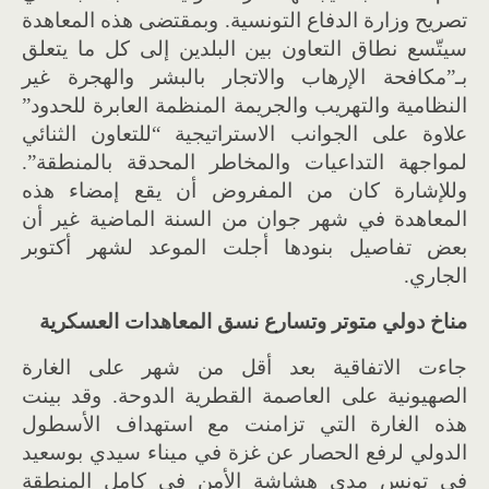
تصريح وزارة الدفاع التونسية. وبمقتضى هذه المعاهدة
سيتّسع نطاق التعاون بين البلدين إلى كل ما يتعلق
بـ”مكافحة الإرهاب والاتجار بالبشر والهجرة غير
النظامية والتهريب والجريمة المنظمة العابرة للحدود”
علاوة على الجوانب الاستراتيجية “للتعاون الثنائي
لمواجهة التداعيات والمخاطر المحدقة بالمنطقة”.
وللإشارة كان من المفروض أن يقع إمضاء هذه
المعاهدة في شهر جوان من السنة الماضية غير أن
بعض تفاصيل بنودها أجلت الموعد لشهر أكتوبر
الجاري.
مناخ دولي متوتر وتسارع نسق المعاهدات العسكرية
جاءت الاتفاقية بعد أقل من شهر على الغارة
الصهيونية على العاصمة القطرية الدوحة. وقد بينت
هذه الغارة التي تزامنت مع استهداف الأسطول
الدولي لرفع الحصار عن غزة في ميناء سيدي بوسعيد
في تونس مدى هشاشة الأمن في كامل المنطقة