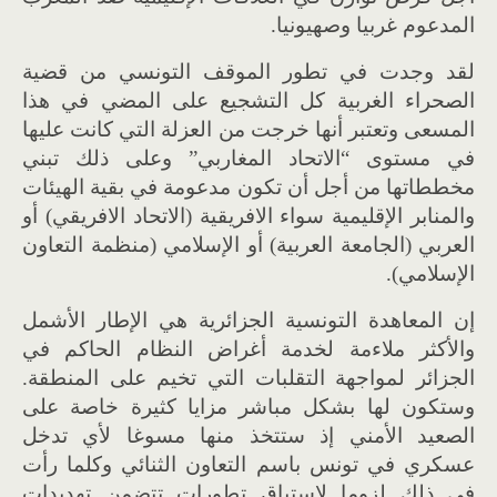
المدعوم غربيا وصهيونيا.
لقد وجدت في تطور الموقف التونسي من قضية
الصحراء الغربية كل التشجيع على المضي في هذا
المسعى وتعتبر أنها خرجت من العزلة التي كانت عليها
في مستوى “الاتحاد المغاربي” وعلى ذلك تبني
مخططاتها من أجل أن تكون مدعومة في بقية الهيئات
والمنابر الإقليمية سواء الافريقية (الاتحاد الافريقي) أو
العربي (الجامعة العربية) أو الإسلامي (منظمة التعاون
الإسلامي).
إن المعاهدة التونسية الجزائرية هي الإطار الأشمل
والأكثر ملاءمة لخدمة أغراض النظام الحاكم في
الجزائر لمواجهة التقلبات التي تخيم على المنطقة.
وستكون لها بشكل مباشر مزايا كثيرة خاصة على
الصعيد الأمني إذ ستتخذ منها مسوغا لأي تدخل
عسكري في تونس باسم التعاون الثنائي وكلما رأت
في ذلك لزوما لاستباق تطورات تتضمن تهديدات