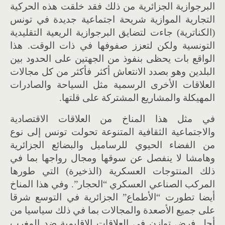
البرجوازية الجزائرية من ذلك فقد خلقت هذه الحركية
التجارية الموازية شريحة اجتماعية جديدة في تونس
(الكناترية) جاءت لتضايق البرجوازية الريعية التقليدية
التونسية ولكن لتعزز صفوفها في ذات الوقت. هذا
الواقع بات يحظى بنفوذ من الجهتين على الحدود بين
البلدين وهو بصدد الانتعاش أكثر فأكثر من كل مجالات
العلاقات الأخرى الرسمية مثل السياحة والصادرات
المهيكلة والمشاريع المشتركة على قلتها.
في مثل هذا المناخ من العلاقات الاقتصادية
والاجتماعية الثقافية المتنوعة تحولت تونس إلى نوع
من الفضاء الحيوي للرساميل والبضائع الجزائرية
وهامشا لا ينفصل عن سوقها ومجال رواجها بما في
ذلك المنتوجات العسكرية (الذخيرة) التي طورها
المركب الصناعي العسكري “الحجار”. وفي هذا المناخ
أيضا تطورت “الأطماع” الجزائرية في التوسع شرقا
على جميع الأصعدة والمجالات بما في ذلك سياسيا من
أجل فرض توازن في العلاقات الإقليمية ضد المغرب