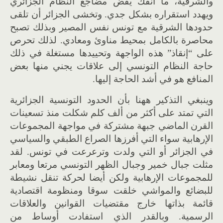
والشرقية، ما انفك يقض مضاجع النظام الجزائري
ويهدد استقراره بشكل جدي. وتخشى الجزائر أن تلقى
حدودها الشرقية مع تونس نفس المصير وبذلك تصبح
محاصرة بالكامل بمحيط مناوئ ومعادي. لذلك تحرص
على “إنقاذ” هذه الواجهة وتحييدها مستغلة في ذلك
حاجة النظام التونسي إلى علاقات يجني منها بعض
المنافع هو في أشد الحاجة إليها.
وينبغي التذكير ههنا بأن الحدود التونسية الجزائرية
التي تمتد على أكثر من ألف كلم شكلت منذ تسعينات
القرن الماضي جبهة مشتركة في مواجهة المجموعات
الإرهابية سواء التي أفرزها الصراع الطبقي والسياسي
في الجزائر أو التي ولدت وترعرعت في تونس. لقد
مثلت جبال خمير وجبال الظهر التونسي مرتعا ومعابر
للمجموعات الإرهابية ولكن أيضا لحركة تنقل نشيطة
للبضائع والمواشي خلقت سوقا ومنظومة اقتصادية
قائمة بذاتها خارج مقتضيات القوانين والعلاقات
الرسمية. وبالقدر الذي استفادت أوساط من