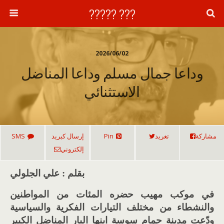
??? ?????
2026/06/02
وداعا جمال مسلم وداعا المناضل
الاستثنائي
مشاركة
تغريد
Pin
إرسال كبريد
SMS
إلكتروني
بقلم : علي الجلولي
في موكب مهيب حضره المئات من المواطنين
والنشطاء من مختلف التيارات الفكرية والسياسية
ودّعت مدينة حمام سوسة ابنها البار المناضل الكبير