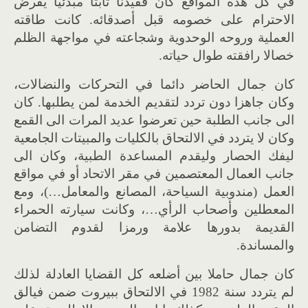
في كل هذه المواقع كان فقيدنا ثابتا مبدئيا يفرض
الاحترام على خصومه قبل أصدقائه
.
كانت طاقته
العملية وروحه الوحدوية وشجاعته في مواجهة الظلم
خصالا رافقته طوال حياته
.
كان جمال الحاضر دائما في التحركات والنضالات،
وكان جاهزا دون تردد لتقديم الخدمة لمن يطلبها
.
كان
الى جانب الطلبة حين تعرضوا عديد المرات الى القمع
وكان لا يتردد في الالتحاق بالكليات والمبيتات الجامعية
ليفك الحصار وليقدم المساعدة الطبية، وكان الى
جانب العمال المعتصمين في مقر الاتحاد أو في مواقع
العمل
(
مندوبية السياحة، المصانع والمعامل
…)
، ومع
المعطلين وأصحاب الرأي
…
، وكانت سيارته الحمراء
القديمة بدورها علامة ورمزا لقدوم التضامن
والمساندة
.
كان جمال حاملا بين أضلعه كل القضايا العادلة لذلك
لم يتردد سنة
1982
في الالتحاق ببيروت ضمن فيالق