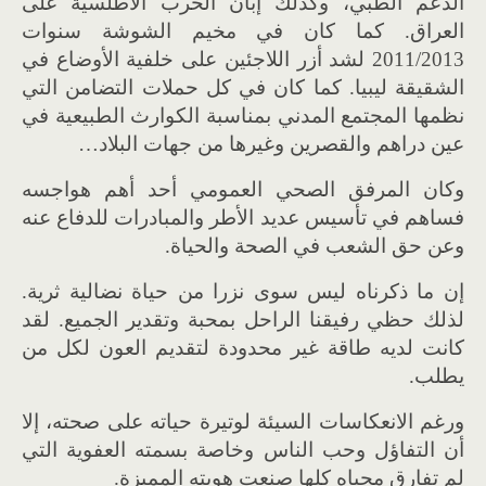
الدعم الطبي، وكذلك إبان الحرب الاطلسية على
العراق
.
كما كان في مخيم الشوشة سنوات
2011/2013
لشد أزر اللاجئين على خلفية الأوضاع في
الشقيقة ليبيا
.
كما كان في كل حملات التضامن التي
نظمها المجتمع المدني بمناسبة الكوارث الطبيعية في
عين دراهم والقصرين وغيرها من جهات البلاد
…
وكان المرفق الصحي العمومي أحد أهم هواجسه
فساهم في تأسيس عديد الأطر والمبادرات للدفاع عنه
وعن حق الشعب في الصحة والحياة
.
إن ما ذكرناه ليس سوى نزرا من حياة نضالية ثرية
.
لذلك حظي رفيقنا الراحل بمحبة وتقدير الجميع
.
لقد
كانت لديه طاقة غير محدودة لتقديم العون لكل من
يطلب
.
ورغم الانعكاسات السيئة لوتيرة حياته على صحته، إلا
أن التفاؤل وحب الناس وخاصة بسمته العفوية التي
لم تفارق محياه كلها صنعت هويته المميزة
.