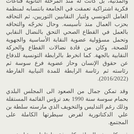
والمدنية، بل كانت له منذ المرحلة الثانوية قناعات
فكرية اشتراكية تعمقت في الجامعة بانتسابه لمنظمة
العامل التونسي ولتيار النقابيين الثوريين، ثم التحاقه
بحزب العمال منذ تأسيسه
.
وحال تخرجّه والتحاقه
بالعمل في القطاع الصحي التحق بالنضال النقابي
وتحمل مسؤولية عضوية النقابة الأساسية والجهوية
للصحة، وكان من قادة نضالات القطاع والحركة
النقابية بالجهة
.
كما انخرط بالرابطة التونسية للدفاع
عن حقوق الإنسان وحاز عضوية فرع سوسة ثم
رئاسته ثم رئاسة الرابطة للمدة النيابية الفارطة
(2016/2022).
وقد تمكن جمال من الصعود الى المجلس البلدي
بحمام سوسة سنة
1990
بعد ترؤس القائمة المستقلة
وذلك رغم التدليس والتخويف الذي مارسته سلطة بن
علي الدكتاتورية لفرض سيطرتها الكاملة على
المجتمع
.