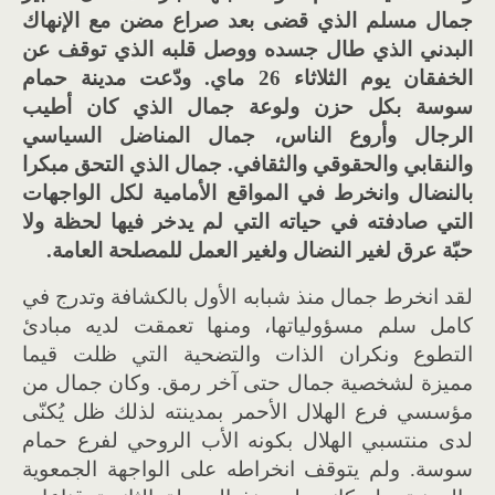
جمال مسلم الذي قضى بعد صراع مضن مع الإنهاك
البدني الذي طال جسده ووصل قلبه الذي توقف عن
الخفقان يوم الثلاثاء
26
ماي
.
ودّعت مدينة حمام
سوسة بكل حزن ولوعة جمال الذي كان أطيب
الرجال وأروع الناس، جمال المناضل السياسي
والنقابي والحقوقي والثقافي
.
جمال الذي التحق مبكرا
بالنضال وانخرط في المواقع الأمامية لكل الواجهات
التي صادفته في حياته التي لم يدخر فيها لحظة ولا
حبّة عرق لغير النضال ولغير العمل للمصلحة العامة
.
لقد انخرط جمال منذ شبابه الأول بالكشافة وتدرج في
كامل سلم مسؤولياتها، ومنها تعمقت لديه مبادئ
التطوع ونكران الذات والتضحية التي ظلت قيما
مميزة لشخصية جمال حتى آخر رمق
.
وكان جمال من
مؤسسي فرع الهلال الأحمر بمدينته لذلك ظل يُكنّى
لدى منتسبي الهلال بكونه الأب الروحي لفرع حمام
سوسة
.
ولم يتوقف انخراطه على الواجهة الجمعوية