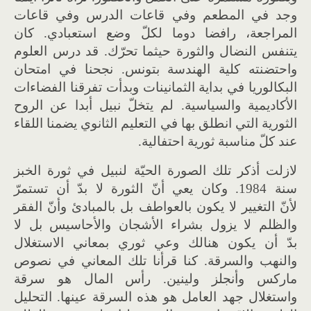
وجد في المطعم وفي قاعات الدرس وفي قاعات
المراجعة، رافضا دوما لكلّ وضع استعبادي. كان
يتنفس النضال والثورة حيثما تحرّك. قد درس العلوم
واحتضنته كلية الهندسة بتونس. نجحنا في امتحان
البكالوريا في بداية الثمانينات وبدأت تفرقنا الفضاءات
الأكاديمية والسياسية. لم يتخلّ نبيل أبدا عن الروح
الثورية التي انطلق بها في التعليم الثانوي يضمنا اللقاء
عند كلّ مناسبة ثورية احتفالية.
لازلت أذكر تلك الصورة الحيّة لنبيل في ثورة الخبز
سنة 1984. وكان يعي أنّ الثورة لا بدّ أن تستمرّ
لأنّ التغيير لا يكون بالعواطف بل بالمبادئ وأنّ الفقر
والظلم لا يزول بشراء الأشجان والأحاسيس بل لا
بدّ أن يكون هنالك وعي ثوري بمعاني الاستغلال
والنهب والسرقة. كنا قرأنا تلك المعاني في نصوص
ماركس وأنجلز ولينين. رأس المال هو سرقة
واستغلال جهد العامل هو هذه السرقة عينها. التحليل