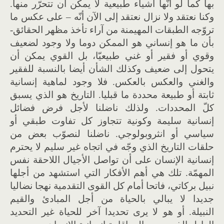
بها كما لو أنّها أشياء طبيعية لا يمكن أن تتحرّر منها.
وكنا نعتقد ولا نزال نعتقد إلى الآن أنّه – على عكس ما
تروّجه الطبقات المهيمنة من آراء تأخذ مظهر الحقائق-
بأن ما هو إنساني هو الممكن دوما ولا وجود لضعيف
وقوي أو فقير أو غني طبيعيّا، بل القوي يمكن أن
يتحول إلى ضعيف وكذلك الشأن أيضا بالنسبة للفقير
والغني والعكس بالعكس. فلا وجود لماهية إنسانية
ثابتة أو طبيعة محددة ما قبليا. التاريخ هو الذي يسبق
كلّ المحددات. ولذلك ناضلنا لأجل فرض فضائل
إنسانية سليمة وكونية تتجاوز كل تفاوت طبقي أو
سياسي أو انثروبولوجي. ناضلنا لنصوّب بعض من
حلقات التاريخ الذي وجّه في اتجاه غير سليم لا يحترم
إنسانية الإنسان على أن تواصل الأجيال اللاحقة نفس
المهمّة. تلك هي أهم الأفكار التي استشهد من أجلها
نبيل بركاتي، فاتحا أمام كل القوى التقدمية نهجا نضاليا
جديدا لا يبالي بالحياة من أجل المبادئ والقيم
النبيلة. أو هو لا يرى تحديدا آخر للحياة غير التحديد