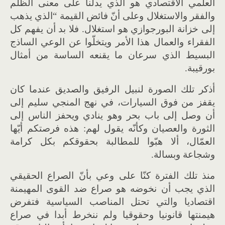
العلمي الاقتصادي هو الذي يدلنا على معنى الظلم
والفقر والاستغلال وعلى أنّ فائض القيمة “الذي يذهب
إلى خزانة البورجوازي هو استغلال. فلا بد أن يفهم كل
الفقراء والعمال هذا الأمر ويتخلّوا عن الوعي الساذج
البسيط الذي سرعان ما يقنعه الساسة من أمثال
بورقيبة.
أذكر تلك الصورة لنبيل الرفيق والصديق عندما كان
يقفز من فوق السيارات، في نهج المنجي سليم إلى
أن وصل إلى باب بحر وهو ينادي ويحفز الناس إلى
الثورة والعصيان وكأنّه يقول لهم: هذه فرصتكم أيّها
العمّال، ألا هبّوا للمطالبة بحقوقكم بكل كرامة
وشجاعة وبسالة.
منذ تلك الفترة كنّا على وعي بأنّ الصراع الحقيقي
الذي يجب أن نخوضه هو صراع ضد القوى المهيمنة
اقتصاديا والتي تحتل المناصب السياسية فتفرض
هيمنتها قانونيا وحقوقيا ولم ننخرط أبدا في صراع