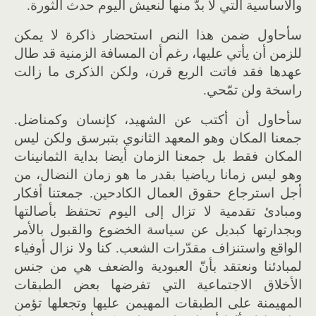
والأساسية التي لا بدّ منها لنعيش اليوم حدث الثورة.
سأحاول ضمن هذا النص استحضار ذاكرة لا يمكن
للزمن أن يأتي عليها، رغم أن المسافة الزمنية قد طال
عهدها فقد فاتت الربع قرن، ولكن الذكرى ما زالت
راسخة ولن تمّحي.
سأحاول أن أكتب عن الشهيد، كإنسان وكمناضل.
جمعنا المكان وهو المعهد الثانوي بتبرسق ولكن ليس
المكان فقط بل جمعنا الزمان أيضا بداية الثمانينات
وهو ليس زمانا رياضيا بقدر ما هو زمان النضال، من
أجل استرجاع حقوق العمال الكادحين. جمعتنا أفكار
ومبادئ تقدمية لا تزال إلى اليوم تحتفظ بأصالتها
وبجدارتها كبديل عن سياسة الخضوع والقبول بالأمر
الواقع واستنزاف مقدّرات الشعب. كنا ولا نزال أوفياء
لمبادئنا ونعتقد بأنّ العبودية والضعف هي من جنس
الأخلاق الاجتماعية التي تفرضها بعض الطبقات
المهيمنة على الطبقات المهيمن عليها وتجعلها تؤمن