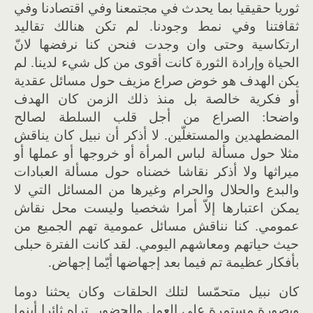
ثوريا حقيقيا بما يحدث في مجتمعنا وفي اقتصادنا وفي
ثقافتنا وفي نمط وجودنا. لم تكن هنالك تقاليد
ارتكاسية وحتى وان وجدت فنحن كنا نرفضها لانّ
الحياة وإرادة الثورة كانت أقوى من كل شيء لدينا. لم
يكن الهدف هو خوض صراع مزيف حول مسائل عقدية
أو فكرية خالصة بل منذ ذلك الزمن كان الهدف
واضحا: الصراع من أجل قلب السلطة لصالح
المضطهدين والمستغلّين. لا أذكر أن نبيل كان يناقش
مثلا حول مسألة لباس المرأة أو خروجها أو عملها أو
ميراثها ولا أذكر نقاشا خضناه حول مسألة العبادات
والبدع والحلال والحرام وغيرها من المسائل التي لا
يمكن اعتبارها إلاّ أمرا شخصيا وليست محل نقاش
عمومي. كنا نناقش مسائل عمومية تهم الجميع من
حيث حياتهم ومعاشهم اليومي. لقد كانت الفترة حبلى
بأفكار عظيمة تم فيما بعد إجهاضها أيّما إجهاض.
كان نبيل متحمّسا لتلك الحلقات وكان يحثنا دوما
وبصورة مستمرة على العمل والحضور. تراه ثائرا أينما