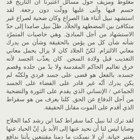
مغلوط ومزيف حول مسائل اعتبرنا أن التاريخ قد
حسم فيها وأتى عليها وولّت دون رجعة. لقد
استشهد نبيل أثناء هذا الصراع وكان ضحية لصراع غير
متكافئ بين المضطهد والجلاّد. ظلّ نبيل صامدا إلى حدّ
الاستشهاد من أجل المبادئ. وهي خاصيات المتمرّد
شأنه شأن كل من يؤمن بالحقيقة وشأن من يدرك
معاني الالتزام. لكنّ الجلاد كان لا يزال يحمل معاني
التعذيب قبل ولادة السجن. كان يعذّب الجسد لأنه
خرق تعاليم الحاكم المقدسة ولا بدّ من جلده وقصم
جسده. بالفعل هو قضى على جسد فردي ولكنّه لم
يكن يدرك أنّه غير قادر على الفضاء على الجسد
الجماعي / الإنساني الذي يقدم على الثورة والتضحية
من أجل الدفاع عن الحق. كلنا يعرف من هو سقراط
الذي أقدم على الموت مقابل الحقيقة.
لقد ترك لنا نبيل كما سقراط كما ابن رشد كما الحلاج
وصايا ليس لنا أن نحيد عنها إلى الأبد بل إنّ الحياد عنها
يعتبر خيانة. أن لا نسكت ما دمنا مقتنعين بأننا ندافع