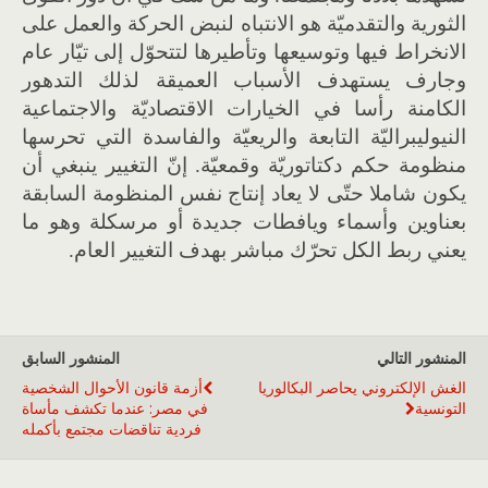
الثورية والتقدميّة هو الانتباه لنبض الحركة والعمل على
الانخراط فيها وتوسيعها وتأطيرها لتتحوّل إلى تيّار عام
وجارف يستهدف الأسباب العميقة لذلك التدهور
الكامنة رأسا في الخيارات الاقتصاديّة والاجتماعية
النيوليبراليّة التابعة والريعيّة والفاسدة التي تحرسها
منظومة حكم دكتاتوريّة وقمعيّة. إنّ التغيير ينبغي أن
يكون شاملا حتّى لا يعاد إنتاج نفس المنظومة السابقة
بعناوين وأسماء ويافطات جديدة أو مرسكلة وهو ما
يعني ربط الكل تحرّك مباشر بهدف التغيير العام.
المنشور التالي
المنشور السابق
الغش الإلكتروني يحاصر البكالوريا
أزمة قانون الأحوال الشخصية
التونسية
في مصر: عندما تكشف مأساة
فردية تناقضات مجتمع بأكمله