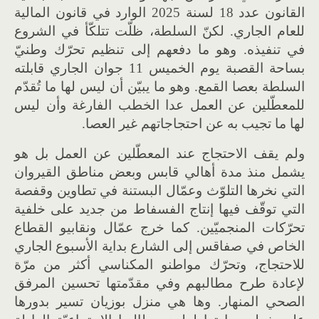
القانون عدد 18 لسنة 2025 الوارد في قانون المالية
للعام الجاري. لكنّ السلطة، ظلّت تتلكّأ في الشروع
في تنفيذه. وهو ما دفعهم إلى تنظيم تحرّك وطنيّ
بساحة القصبة يوم الخميس 11 جوان الجاري قابلته
السلطة بعصا القمع. وهو ما يبيّن أن ليس لها ما تُقدّم
للمعطّلين عن العمل عدا الخطب الفارغة وأن ليس
لها ما تجيب به عن احتجاجاتهم غير العصا.
ولم يقف الاحتجاج عند المعطّلين عن العمل بل هو
يشمل منذ مدة أهالي قابس وبعض مناطق القيروان
التي نخرها التلوّث وعمّال البستنة في تطاوين وقفصة
التي توقّف فيها إنتاج الفسفاط من جديد على خلفية
تحرّكات المنجميّين. كما خرج عمّال ونقابيو القطاع
الخاص في صفاقس إلى الشارع بداية الأسبوع الجاري
للاحتجاج، وتحرّك مواطنو المكناسي أكثر من مرّة
لإعادة طرح مطالبهم وفي مقدّمتها تحسين المرفق
الصحي المنهار. وها هي منزل بوزيان تسير بدورها