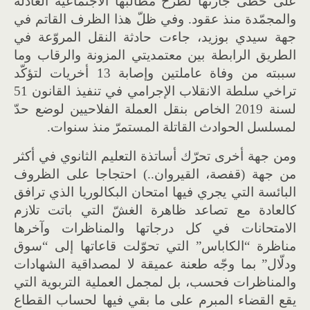
على خطى جارتها لطرح مطالبها الاجتماعيّة العادلة
والمجمّدة منذ عقود. وفي ظلّ هذا الظرف القاتم في
جهة سيدي بوزيد، جاءت حادثة النقل المروّعة في
الطريق الرابطة بين معتمديتي المزونة والرقاب وما
سببته من وفاة عاملتين وإصابة 13 أخريات لتؤكّد
تراخي سلطة الانقلاب الإجرامي في تنفيذ القانون 51
لسنة 2019 الخاص بنقل العملة الفلاحيين لوضع حدّ
لمسلسل الحوادث القاتلة المستمرّ منذ سنوات.
ومن جهة أخرى تحرّك أساتذة التعليم الثانوي في أكثر
من جهة (قفصة، القيروان..) احتجاجا على الظروف
البائسة التي يجري فيها امتحان البكالوريا الذي ترافق
كالعادة مع تصاعد ظاهرة الغشّ التي باتت تلازم
الامتحانات في كل درجاتها والمناظرات وآخرها
مناظرة “الكاباس” التي تحوّلت قاعاتها إلى “سوق
ودلّال” بما وجّه طعنة عميقة لا لمصداقية الشهادات
والمناظرات فحسب، بل لمجمل العملية التربوية التي
يقع القضاء المبرم على ما بقي فيها لحساب القطاع