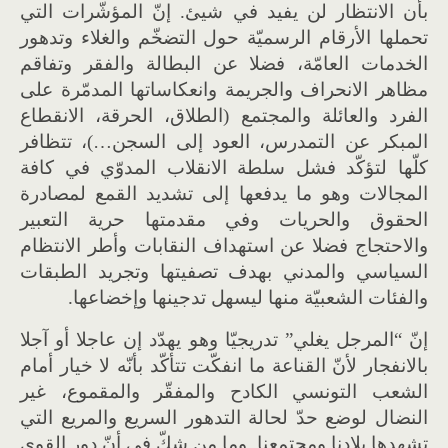
بأن الانتظار لن يفيد في شيئ. إنّ المؤشّرات التي
تحملها الأرقام الرسميّة حول التضخّم والغلاء وتدهور
الخدمات العامّة، فضلا عن البطالة والفقر وتفاقم
مظاهر الانحراف والجريمة وانعكاساتها المدمّرة على
الفرد والعائلة والمجتمع (الطلاق، الحرقة، الانقطاع
المبكر عن التمدرس، العود إلى السجن…)، تتظافر
كلّها لتؤكّد فشل سلطة الانقلاب المدوّي في كافة
المجالات وهو ما يدفعها إلى تشديد القمع لمصادرة
الحقوق والحريات وفي مقدمتها حرية التعبير
والاحتجاج فضلا عن استهداف النقابات وأطر الانتظام
السياسي والمدني بهدف تصفيتها وتجريد الطبقات
والفئات الشعبيّة منها ليسهل تدجينها وإخضاعها.
إنّ “المرجل يغلي” تدريجيّا وهو يهدّد إن عاجلا أو آجلا
بالانفجار لأنّ القناعة ما انفكّت تتأكّد بأنّه لا خيار أمام
الشعب التونسي الكادح والمفقّر والمقموع، غير
النضال لوضع حدّ لحالة التدهور السريع والمريع التي
تشهدها بلادنا ومجتمعنا. وما من شكّ في أنّ دور القوى