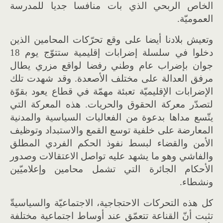
الخاص الربحي الذي بات منافسا جديا للمدرسة
العموميّة.
وتعيش بلادنا أيضا على وقع تحرّكات المحامين الذين
دخلوا في سلسلة إضرابات إقليمية ستتوّج يوم 18
جوان بإضراب عام وطني رفضا لواقع مزري يطال
مرفق العدالة على مختلف الأصعدة. وقد شهدت تلك
الإضرابات الإقليميّة تعبئة مهمّة في قطاع يعود بقوّة
لتصدّر معركة الحقوق والحريات. هذه المعركة التي
يتّسع مداها بدعوة من الفعاليات السياسية والمدنية
المعارضة على خلفية توسع القمع والاستبداد وتوظيف
الأمن والقضاء لبسط نفوذ الحكم الفردي المطلق
والفاشي وهو ما يشهد عليه تواصل الاعتقالات وصدور
الأحكام الجائرة التي تشمل محامين وإعلاميّين
ونشطاء.
كل هذه التحركات الاحتجاجية، الاجتماعيّة والسياسيةّ
تثبت أنّ القناعة تتعمّق عند أوساط اجتماعية مختلفة