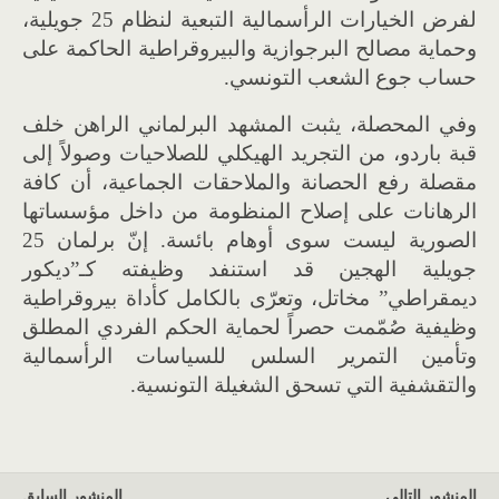
لفرض الخيارات الرأسمالية التبعية لنظام 25 جويلية،
وحماية مصالح البرجوازية والبيروقراطية الحاكمة على
حساب جوع الشعب التونسي.
وفي المحصلة، يثبت المشهد البرلماني الراهن خلف
قبة باردو، من التجريد الهيكلي للصلاحيات وصولاً إلى
مقصلة رفع الحصانة والملاحقات الجماعية، أن كافة
الرهانات على إصلاح المنظومة من داخل مؤسساتها
الصورية ليست سوى أوهام بائسة. إنّ برلمان 25
جويلية الهجين قد استنفد وظيفته كـ”ديكور
ديمقراطي” مخاتل، وتعرّى بالكامل كأداة بيروقراطية
وظيفية صُمّمت حصراً لحماية الحكم الفردي المطلق
وتأمين التمرير السلس للسياسات الرأسمالية
والتقشفية التي تسحق الشغيلة التونسية.
المنشور التالي
المنشور السابق