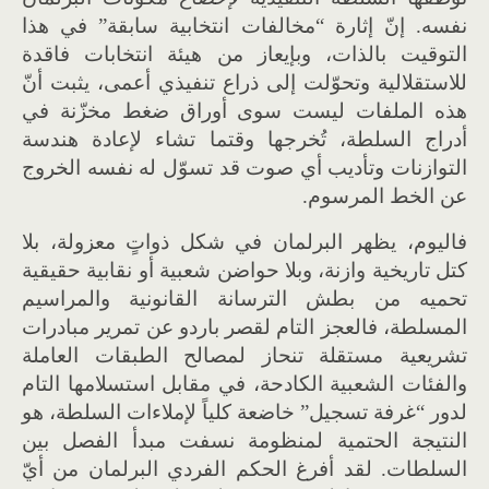
نفسه. إنّ إثارة “مخالفات انتخابية سابقة” في هذا
التوقيت بالذات، وبإيعاز من هيئة انتخابات فاقدة
للاستقلالية وتحوّلت إلى ذراع تنفيذي أعمى، يثبت أنّ
هذه الملفات ليست سوى أوراق ضغط مخزّنة في
أدراج السلطة، تُخرجها وقتما تشاء لإعادة هندسة
التوازنات وتأديب أي صوت قد تسوّل له نفسه الخروج
عن الخط المرسوم.
فاليوم، يظهر البرلمان في شكل ذواتٍ معزولة، بلا
كتل تاريخية وازنة، وبلا حواضن شعبية أو نقابية حقيقية
تحميه من بطش الترسانة القانونية والمراسيم
المسلطة، فالعجز التام لقصر باردو عن تمرير مبادرات
تشريعية مستقلة تنحاز لمصالح الطبقات العاملة
والفئات الشعبية الكادحة، في مقابل استسلامها التام
لدور “غرفة تسجيل” خاضعة كلياً لإملاءات السلطة، هو
النتيجة الحتمية لمنظومة نسفت مبدأ الفصل بين
السلطات. لقد أفرغ الحكم الفردي البرلمان من أيّ