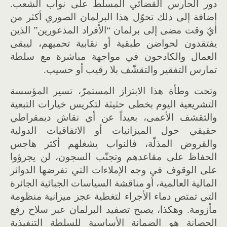
دور الحارس القضائي المسلّط على نواب الشعب.
إضافة إلى ذلك تحوّل هذا البرلمان الصوري أكثر من
أيّ وقت مضى إلى برلمان “الأفراد المذعورين” الذين
يفتقدون لحواضن طبقية أو نقابية تحميهم، ليبقى
العمال والكادحون في مواجهة مباشرة مع سلطة
تمارس التفقير والتقشّف بلا رقيب أو حسيب.
وتحت وطأة هذا الابتزاز المستمرّ، تسير المؤسسة
التشريعية اليوم بخطى حثيثة لتكريس خيارات التبعية
والتقشف الأعمى، بعيداً عن أي نقاش ديمقراطي
حقيقي حول الميزانيات أو الاتفاقيات الدولية
والقروض المذلّة، فالنواب يشغلهم أكثر هاجس
الحفاظ على مقاعدهم وتجنّب السجون، لن يجرؤوا
على الوقوف في وجه الإملاءات التي تفرضها الدوائر
المالية العالمية، أو مناقشة السياسات الجبائية الجائرة
التي تمتص دماء الأجراء لتغطية عجز ميزانية منظومة
مأزومة. وهكذا، يصبح تصفيد البرلمان عبر سلاح رفع
الحصانة هو الضمانة الأساسية للسلطة التنفيذية