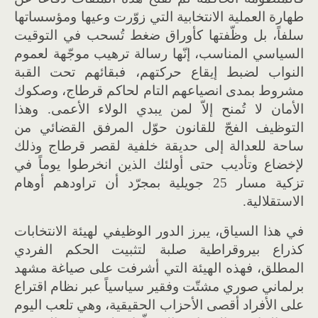
طهارة العملية الانتخابية التي زوّرت وعيها ومؤسساتها
سلفاً، بل وظّفتها كأوراق ضغط تُسحب في التوقيت
السياسي المناسب، إنّها رسالة ترهيب موجّهة لعموم
النواب لضبط إيقاع حركتهم، فبقائهم تحت القبة
مشروط بمدى انصياعهم التام لحاكم قرطاج، وصكوك
الأمان لا تُمنح إلاّ لمن يبدي الولاء الأعمى. وهذا
التوظيف الفجّ للقانون حوّل المرفق القضائي من
ساحة للعدالة إلى حديقة خلفية لقصر قرطاج وذلك
لإخضاع وتأديب حتى أولئك الذين انخرطوا يوماً في
تزكية مسار 25 جويلية بمجرّد أن تراودهم أوهام
الاستقلالية.
في هذا السياق، يبرز الدور الوظيفي لهيئة الانتخابات
كذراع بيروقراطية صلبة لتثبيت الحكم الفردي
المطلق، فهذه الهيئة التي أشرفت على صياغة مشهد
برلماني صوري مشتّت وفقير سياسياً عبر نظام اقتراع
على الأفراد أقصى الأحزاب الحقيقية، وهي تلعب اليوم