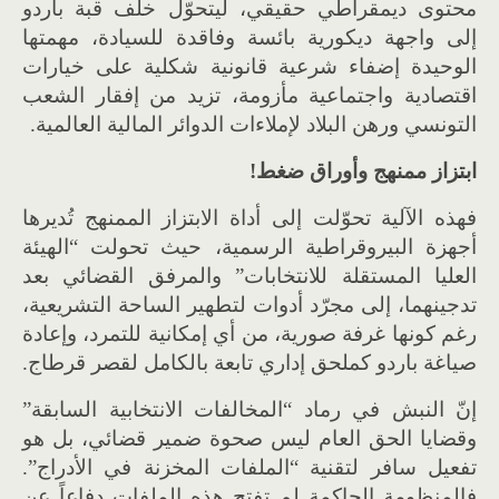
محتوى ديمقراطي حقيقي، ليتحوّل خلف قبة باردو
إلى واجهة ديكورية بائسة وفاقدة للسيادة، مهمتها
الوحيدة إضفاء شرعية قانونية شكلية على خيارات
اقتصادية واجتماعية مأزومة، تزيد من إفقار الشعب
التونسي ورهن البلاد لإملاءات الدوائر المالية العالمية.
ابتزاز ممنهج وأوراق ضغط
!
فهذه الآلية تحوّلت إلى أداة الابتزاز الممنهج تُديرها
أجهزة البيروقراطية الرسمية، حيث تحولت “الهيئة
العليا المستقلة للانتخابات” والمرفق القضائي بعد
تدجينهما، إلى مجرّد أدوات لتطهير الساحة التشريعية،
رغم كونها غرفة صورية، من أي إمكانية للتمرد، وإعادة
صياغة باردو كملحق إداري تابعة بالكامل لقصر قرطاج.
إنّ النبش في رماد “المخالفات الانتخابية السابقة”
وقضايا الحق العام ليس صحوة ضمير قضائي، بل هو
تفعيل سافر لتقنية “الملفات المخزنة في الأدراج”.
فالمنظومة الحاكمة لم تفتح هذه الملفات دفاعاً عن