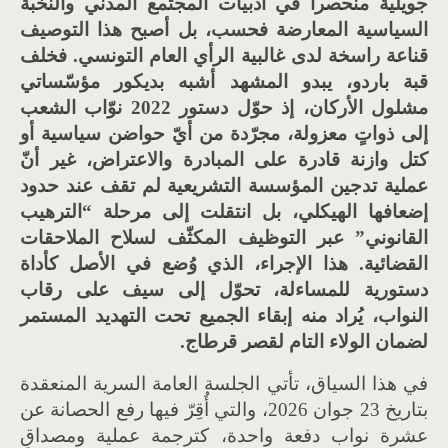
جويلية منحصراً في أدبيات المجتمع المدني والنخبة
السياسية المعارضة فحسب، بل أصبح هذا التوصيف
قناعة راسخة لدى غالبية الرأي العام التونسي
.
فخلف
قبة باردو، يبدو المشهد أشبه بديكور مؤسّساتي
مشلول الأركان، إذ حوّل دستور
2022
نوّاب الشعب
إلى ذواتٍ معزولة، مجرّدة من أيّ حواضن
سياسية أو
كتل وازنة قادرة على المبادرة والاعتراض، غير أنّ
عملية تدجين المؤسسة التشريعية لم تقف عند حدود
إضعافها الهيكلي، بل انتقلت إلى مرحلة
“
الترهيب
القانوني
”
عبر التوظيف المكثّف لسلاح الملاحقات
القضائية
.
هذا الإجراء، الذي وُضع في الأصل كأداة
دستورية للمساءلة، تحوّل إلى سيف على رقاب
النواب، يُراد منه إبقاء الجميع تحت التهديد المستمر
لضمان الولاء التام لقصر قرطاج
.
في هذا السياق، تأتي الجلسة العامة السرية المنعقدة
بتاريخ 23 جوان 2026، والتي أُقِرّ فيها رفع الحصانة عن
عشرة نواب دفعة واحدة، كترجمة عملية ومصداقٍ