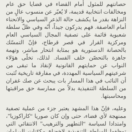
حصانتهم للمثول أمام القضاء في قضايا حق عام
ومخالفات انتخابية قديمة، لا يُعبّر عن منسوب عالٍ من
النزاهة بقدر ما يكشف حالة الذعر السياسي والانحناء
أمام العاصفة. فهم يدركون جيداً، أنّه وفي ظلّ سلطة
شعبوية قائمة على تصفية المجال السياسي العام
ومركزية القرار في قصر قرطاج، فإنّ التمسّك
بالحصانة الدستورية هو بمثابة انتحار مباشر، وتهمة
جاهزة بالتحصّن خلف الفساد. لذلك، تخلّى هؤلاء
النواب عن حمايتهم القانونية لإنقاذ ما تبقى من
شرعيتهم السياسية المهددة، في مفارقة تاريخية تُثبت
أن النائب في هذا المسار بات يبحث عن صك غفران
من السلطة التنفيذية بدلاً من ممارسة حق مراقبتها
ومحاسبتها.
وعليه، فإنّ هذا المشهد يعتبر جزء من عملية تصفية
ممنهجة لأي فضاء، حتى وإن كان صوريا “كاراكوزيا”،
وامتدادا لسياسة “التطهير والترهيب” الانتقائي التي
توظفها السلطة التنفيذية لإخضاع مكوّنات البرلمان