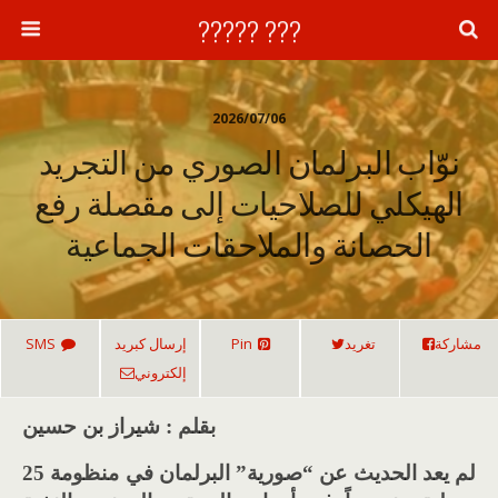
??? ?????
2026/07/06
نوّاب البرلمان الصوري من التجريد
الهيكلي للصلاحيات إلى مقصلة رفع
الحصانة والملاحقات الجماعية
مشاركة
تغريد
Pin
إرسال كبريد
SMS
إلكتروني
بقلم : شيراز بن حسين
لم يعد الحديث عن
“
صورية
”
البرلمان في منظومة
25