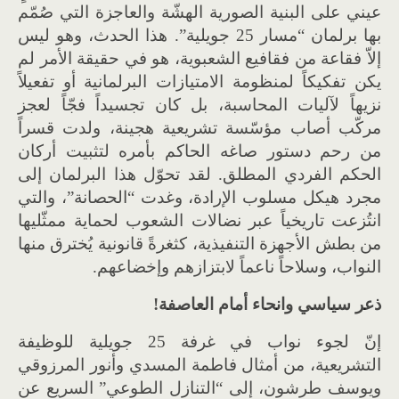
عيني على البنية الصورية الهشّة والعاجزة التي صُمّم
بها برلمان “مسار 25 جويلية”. هذا الحدث، وهو ليس
إلاّ فقاعة من فقافيع الشعبوية، هو في حقيقة الأمر لم
يكن تفكيكاً لمنظومة الامتيازات البرلمانية أو تفعيلاً
نزيهاً لآليات المحاسبة، بل كان تجسيداً فجّاً لعجز
مركّب أصاب مؤسّسة تشريعية هجينة، ولدت قسراً
من رحم دستور صاغه الحاكم بأمره لتثبيت أركان
الحكم الفردي المطلق. لقد تحوّل هذا البرلمان إلى
مجرد هيكل مسلوب الإرادة، وغدت “الحصانة”، والتي
انتُزعت تاريخياً عبر نضالات الشعوب لحماية ممثّليها
من بطش الأجهزة التنفيذية، كثغرةً قانونية يُخترق منها
النواب، وسلاحاً ناعماً لابتزازهم وإخضاعهم.
ذعر سياسي وانحاء أمام العاصفة
!
إنّ لجوء نواب في غرفة 25 جويلية للوظيفة
التشريعية، من أمثال فاطمة المسدي وأنور المرزوقي
ويوسف طرشون، إلى “التنازل الطوعي” السريع عن