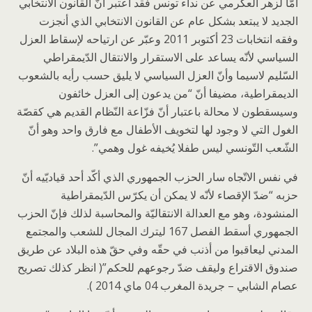
أمّا لزهر العكرمي عن نداء تونس فقد اعتبر أنّ القانون الانتخابي
الجديد لا يبتعد بشكل عام عن القانون الانتخابي الذي أنجزت
وفقه انتخابات 23 أكتوبر 2011 وعبّر عن ارتياحه لإسقاط العزل
السياسي لأنّه يساعد على الاستقرار والانتقال الدّيمقراطي
السّليم لاسيما وأنّ العزل السياسي لا يليق حسب رأيه بالشعوب
الديمقراطية، مضيفا أنّ “من يدعون إلى العزل خائفون
وسيسقطون لا محالة باعتبار أنّ فزّاعة النّظام القديم هي كقصّة
الغول التي لا وجود لها لتخويف الأطفال مع فارق واحد وهو أنّ
الشّعب التّونسي ليس طفلا يُخيفه غول وهمي”.
في نفس الاتّجاه سار الحزب الجمهوري الذي أكّد أحد قياديّيه أنّ
حزبه “ضدّ الإقصاء لأنّه لا يمكن أن يكرّس الدّيمقراطية
المنشودة، وهو مع العدالة الانتقاليّة والمحاسبة لذلك فإنّ الحزب
الجمهوري أسقط الفصل 167 ليترك المجال للشعب والمجتمع
المدني ليعاقبوا من أذنب في حقّه وفي حقّ هذه البلاد عن طريق
صندوق الاقتراع وليقف ضدّ رجوعهم للحكم”( انظر كذلك تصريح
عصام الشابي – جريدة المغرب 04 ماي 2014 ).