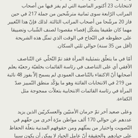
لانتخابات 23 أكتوبر الماضية التي لم يفز فيها من أصحاب
المراتب الرّابعة سوى ثمانية مترشّحين من جملة 217 في حين
فاز 20 مرشّحا من أصحاب المراتب الثالثة. لذلك فإنّ هذا التّغيير
مهما كان طفيفا يشكّل إقصاء مقصودا لصنف الشّباب وتضييقا
على حظوظه في النّجاح في الوقت الذي تمثّل هذه الشريحة
(أقل من 35 سنة) حوالي ثلثي السكان.
أمّا في ما يتعلّق بتمثيلية المرأة فقد تمّ التّخلّي عن التّناصف
الأفقي أي على التناصف في رئاسة القائمات بخلفيّة رجعيّة يعلم
أصحابها أنّ الاكتفاء بالتّناصف العمودي لم يسمح إلاّ بفوز 48 نائبة
من 219 في الانتخابات الفائتة وهو ما يؤكّد منطق التّمييز ضدّ
المرأة في رئاسة القائمات الانتخابية بتعلاّت ممجوجة مثل
الكفاءة.
وعلى صعيد آخر تمّ حرمان الأمنيّين والعسكريّين الذين يزيد
عددهم عن حوالي 170 ألف مواطن مرّة أخرى من حقّهم في
التّصويت واختيار من يمثّلهم ومن حقوقهم المدنية بتعلّة الحفاظ
على حيادهم. والحقيقة أنّ عامل الحياد لا يمكن أن يكون سببا