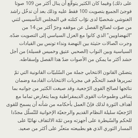
على ذلك) وفيما كان الكثير يتوقّع أن ينال أكثر من 109 صوتا
فوجئ الجميع بتصويت 100 فقط عليه وذلك بعد أن تدخّل راشد
الغنوشي شخصيّا لدى نوّاب كتلته في المجلس التأسيسي لثني
من صوّت لصالح الفصل عن موقفه وجرّ أكثر من 14 من
“النهضاويين” الذي كانوا مع العزل السياسي إلى التصويت ضدّه.
وجرت اتّصالات حثيثة بين النهضة ونداء تونس بين القيادات
السياسية وبين النواب (الصحبي عتيق وخميس قسيلة) من أجل
حشد أكثر ما يمكن من الأصوات ضدّ هذا الفصل وإسقاطه.
يتضمّن القانون الانتخابي جملة من السّلبيّات القانونية التي تمّ
تمريرها قصد التحكّم في مجريات الانتخابات القادمة وضمان
نتائجها لصالح القوى الرّجعية. وقد صيغت الكثير من جوانبه بما
يتنافى وطموحات القوى الديمقراطية وبما يتعارض تماما مع
أهداف الثورة لذلك فإنّ العمل بأحكامه من شأنه أن يسمح للقوى
الرّجعيّة سليلة النظام القديم والرجعيّة الإخوانية للتّسلّل مجدّدا
للحكم والسّيطرة على أجهزته ومن ثمّة الالتفاف نهائيّا على
المسار الثوري الذي هو بطبيعته متعثّر على أكثر من صعيد.