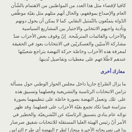
كافيا لإقصاء مثل هذا العدد من المواطنين من الاهتمام بالشّأن
العام والإصداع بموقفهم، والحال أنهم مثلهم مثل بقيّة موظّفي
الدّولة يتمتّعون بالتّمثيل النقابي. كما لا يمكن أن يحول دونهم
وتأدية واجبهم الانتخابي والاختيار بين المشاريع السياسية
والأحزاب والقائمات المترشّحة. إنّ وقوف بعض الأحزاب ضدّ
مشاركة الأمنيّين والعسكريّين في الانتخابات يعود في الحقيقة
لمعرفة هذه الأحزاب وخاصّة حركة النهضة بتراجع شعبيّتها
عندهم لاطّلاعهم على معطيات وتفاصيل تُدينها.
معارك أخرى
ما يزال الصّراع جاريا داخل مجلس الحوار الوطني حول مسألة
تزامن الانتخابات الرئاسية والتشريعية وفصلهما وتسبيق هذه
على تلك. وتعمل النهضة بصورة خاصّة على تنظيمهما بصورة
متزامنة فيما تكاد تجمع بقيّة الأحزاب على فصلهما. وقد ظهر
توجّه عام ينادي بتسبيق الرئاسيّة عن التّشريعيّة. والخطير في
الأمر أنّ رئيس الهيئة العليا المستقلة للانتخابات شفيق صرصار
بدا في تصريحاته الأخيرة منحازا لطرح النهضة أي طرح التزامن