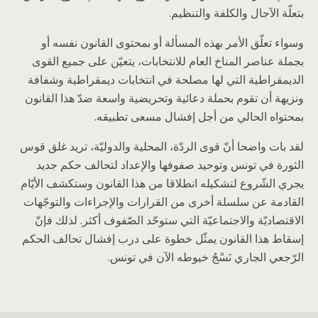
بتعلّة الآجال والكلفة والتنظيم.
وسواء تعلّق الأمر بهذه المسألة أو بمحتوى القانون نفسه أو
بجملة عناصر المناخ العام للانتخابات، يتعيّن على جميع القوى
الديمقراطية التي لها مصلحة في انتخابات ديمقراطية وشفافة
ونزيهة أن تقوم بحملة دعائية وتحريضية واسعة ضدّ هذا القانون
بمحتواه الحالي من أجل إفشال مسعى تطبيقه.
لقد بات واضحا أنّ قوى الردّة، المحلية والدوليّة، تريد غلق قوس
الثورة في تونس وتوحيد صفوفها والإعداد لتحالف حكم جديد
يجري الشّروع لتشكيله انطلاقا من هذا القانون وستكشف الأيّام
القادمة عن سلسلة أخرى من القرارات والإجراءات والتوجّهات
الاقتصاديّة والاجتماعيّة التي ستوحّد الصّفوف أكثر. لذلك فإنّ
إسقاط هذا القانون يمثّل خطوة على درب إفشال تحالف الحكم
الرّجعي الجاري نَسْجُ خيوطه الآن في تونس.