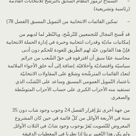
– السّماح لرموز النظام السّابق بالتّرشّح للانتخابات القادمة
(رئاسية وتشريعية)
– تمكين القائمات الانتخابية من التمويل المسبق (الفصل 78)
قد فُسح المجال للتجمعيين للتّرشّح، وبالنّظر لما لديهم من
إمكانيات ماديّة وقدرات انتخابية وخبرة في إدارة الحملة الانتخابية
فإنّ هذا القانون عبّد لهم الطّريق للعودة للحكم دون أدنى
محاسبة عمّا سبق أن اقترفوه في حقّ الشّعب من جرائم
سياسيّة واقتصاديّة وأخلاقيّة. إضافة إلى أنه خلق الأجواء الملائمة
لتعدّد القائمات المترشّحة وشجّع على المقاولات الانتخابيّة
باعتماد التّمويل العمومي المسبق وساعد على التّشتّت الذي
تستفيد منه الأحزاب الكبرى على حساب الأحزاب المتوسّطة
والصغرى.
من جهة أخرى تمّ إقرار الفصل 24 وجوب وجود شاب دون 35
سنة في الأربعة الأوائل من كلّ قائمة في حين كان المشروع
المعروض للتّصويت يُقرّ بوجوب وجود شابّ في الثلاث الأوائل
ولم يكن هذا التّغيير بريئا إذا نظرنا في المعطيات الدقيقة