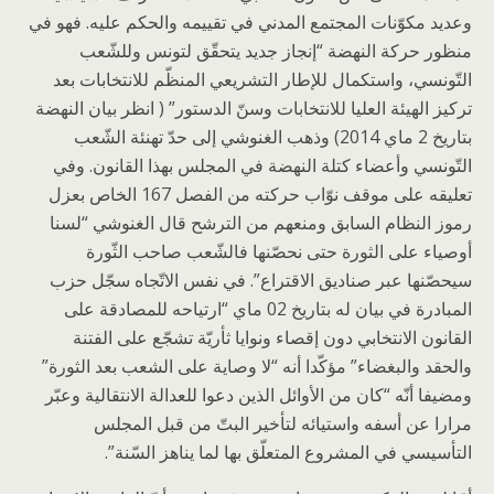
وعديد مكوّنات المجتمع المدني في تقييمه والحكم عليه. فهو في
منظور حركة النهضة “إنجاز جديد يتحقّق لتونس وللشّعب
التّونسي، واستكمال للإطار التشريعي المنظّم للانتخابات بعد
تركيز الهيئة العليا للانتخابات وسنّ الدستور” ( انظر بيان النهضة
بتاريخ 2 ماي 2014) وذهب الغنوشي إلى حدّ تهنئة الشّعب
التّونسي وأعضاء كتلة النهضة في المجلس بهذا القانون. وفي
تعليقه على موقف نوّاب حركته من الفصل 167 الخاص بعزل
رموز النظام السابق ومنعهم من الترشح قال الغنوشي “لسنا
أوصياء على الثورة حتى نحصّنها فالشّعب صاحب الثّورة
سيحصّنها عبر صناديق الاقتراع”. في نفس الاتّجاه سجّل حزب
المبادرة في بيان له بتاريخ 02 ماي “ارتياحه للمصادقة على
القانون الانتخابي دون إقصاء ونوايا ثأريّة تشجّع على الفتنة
والحقد والبغضاء” مؤكّدا أنه “لا وصاية على الشعب بعد الثورة”
ومضيفا أنّه “كان من الأوائل الذين دعوا للعدالة الانتقالية وعبّر
مرارا عن أسفه واستيائه لتأخير البتّ من قبل المجلس
التأسيسي في المشروع المتعلّق بها لما يناهز السّنة”.