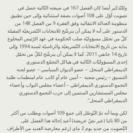
وللتّذكير أيضا كان الفصل 167 في صيغته التّالية حصل في
تصويت أوّل على 108 أصوات بصفة استثنائية وإلى حين تطبيق
منظومة العدالة الانتقالية وفق الفقرة 9 من الفصل 148 من
الدستور على أنه لا يمكن أن يترشّح للانتخابات التّشريعيّة المقبلة
كلّ من تحمّل مسؤوليّة صلب الحكومة في عهد الرّئيس المخلوع
بداية من تاريخ الانتخابات التّشريعيّة والرئاسيّة لسنة 1994 وإلى
تاريخ 14 جانفي 2011. كما لا يمكن أن يترشّح لكلّ من تحمّل
إحدى المسؤوليّات التّالية في هياكل التجمّع الدستوري
الديمقراطي المنحل: – عضو الديوان السياسي – عضو لجنة
التنسيق – رئيس شعبة – أمين عام أو كاتب عام لمنظمات طلبة
التجمع الدستوري الديمقراطي – أعضاء مجلس النواب وأعضاء
مجلس المستشارين المنتمين إلى حزب التجمع الدستوري
الديمقراطي المنحل”.
لكن وبما أنه تمّ التّوصّل إلى جمع 109 أصوات وبطلب من أكثر
من 80 نائبا (عبر نصّ عريضة) أعيد إحالة هذا الفصل على
التّصويت من جديد يوم 2 ماي (رغم معارضة العديد من الأطراف