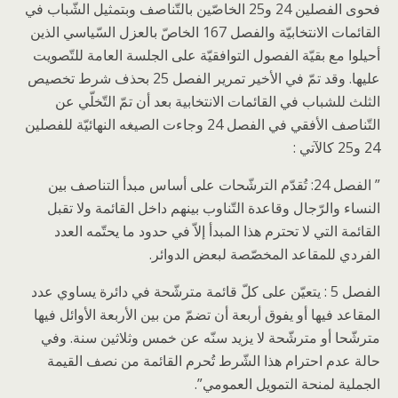
فحوى الفصلين 24 و25 الخاصّين بالتّناصف وبتمثيل الشّباب في
القائمات الانتخابيّة والفصل 167 الخاصّ بالعزل السّياسي الذين
أحيلوا مع بقيّة الفصول التوافقيّة على الجلسة العامة للتّصويت
عليها. وقد تمّ في الأخير تمرير الفصل 25 بحذف شرط تخصيص
الثلث للشباب في القائمات الانتخابية بعد أن تمّ التّخلّي عن
التّناصف الأفقي في الفصل 24 وجاءت الصيغه النهائيّة للفصلين
24 و25 كالآتي :
” الفصل 24: تُقدّم الترشّحات على أساس مبدأ التناصف بين
النساء والرّجال وقاعدة التّناوب بينهم داخل القائمة ولا تقبل
القائمة التي لا تحترم هذا المبدأ إلاّ في حدود ما يحتّمه العدد
الفردي للمقاعد المخصّصة لبعض الدوائر.
الفصل 5 : يتعيّن على كلّ قائمة مترشّحة في دائرة يساوي عدد
المقاعد فيها أو يفوق أربعة أن تضمّ من بين الأربعة الأوائل فيها
مترشّحا أو مترشّحة لا يزيد سنّه عن خمس وثلاثين سنة. وفي
حالة عدم احترام هذا الشّرط تُحرم القائمة من نصف القيمة
الجملية لمنحة التمويل العمومي”.