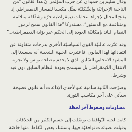
وقال سليم بن حميدان عن حزب المؤتمر أنّ هذا القانون “من
الناحية الإجرائيّة والشّكليّة يمثّل مكسبا للمسار الديمقراطي إذ
يفتح المجال لإجراء انتخابات ديمقراطية حرّة وشفّافة متلائمة
ومتناغمة مع الدستور”، مستدركا “هذا القانون سمح لرموز
النظام البائد بإمكانيّة العودة إلى الحكم عبر بوّابة الديمقراطية…”
وقد عبّرت غالبيّة القوى السياسيّة الأخرى بدرجات متفاوتة عن
انتقاداتها لهذا القانون. فاعتبرت الجبهة الشعبية أنه سيعيدنا إلى
المشهد الانتخابي السّابق الذي لا يخدم مصلحة تونس ولا تجربة
الانتقال الدّيمقراطي بل سيسمح بعودة النظام السابق دون قيد
وشرط .
وصرّحت النّائبة سامية عبو لأحدى الإذاعات أنه قانون فضيحة
سيأتي على آخر مكاسب الثورة.
مساومات وضغوط آخر لحظة
كانت لجنة التّوافقات توصّلت إلى حسم الكثير من الخلافات
وقبلت بصياغات توافقيّة فيها، باستثناء بعض النّقاط منها خاصّة