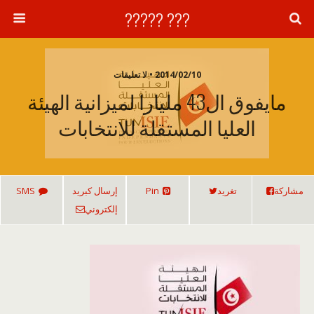
??? ?????
2014/02/10 • لا تعليقات
مايفوق ال43 مليارا لميزانية الهيئة
العليا المستقلة للانتخابات
مشاركة
تغريد
Pin
إرسال كبريد
SMS
إلكتروني