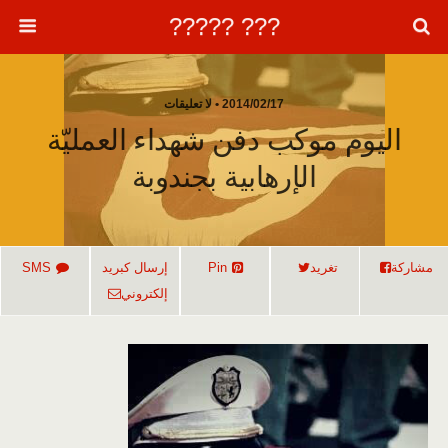
??? ?????
2014/02/17 • لا تعليقات
اليوم موكب دفن شهداء العمليّة
الإرهابية بجندوبة
مشاركة
تغريد
Pin
إرسال كبريد
SMS
إلكتروني