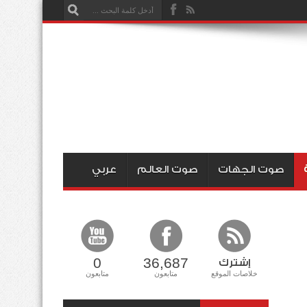
صوت الجهات
صوت العالم
عربي
0
36,687
إشترك
خلاصات الموقع
متابعون
متابعون