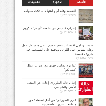
الأشهر
الأخيرة
تعليقات
النفيضة:وفاة أم و ابنتها ذات ثلاث سنوات
2019/03/22
إضراب عام في فرنسا ضد “أوامر” ماكرون
2017/09/12
حمه الهمامي // يطالب بفتح تحقيق عاجل ومستقل حول
وفاة الشابين علي اللواتي ومحمد علي السنوسي في
ظروف غامضة
2014/10/05
غدا يوم تضامن جهوي مع إضراب عمال
“تيسالكو”
2020/09/08
إعلان حالة الطوارئ: إعلان عن الفشل
الأمني والسّياسي
2015/07/10
غازي الصوراني: من أجل استعادة دور
منظمة التحرير الفلسطينية