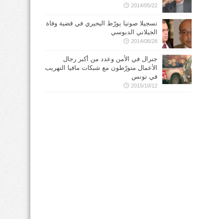
2014/05/22
تسجيلا صوتيا يورّط البحيري في قضية وفاة
الجيلاني الدبوسي
2014/08/28
جنرال في الأمن وعدد من أكبر رجال
الأعمال متورّطون مع شبكات مافيا التهريب
في تونس
2015/10/12