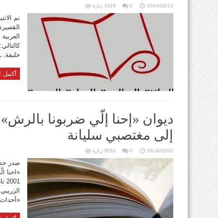
2014/02/12
0
1818 زيارة
القصيرة 
كالتالي:
خليفة. ـ
أكمل ا
ديوان «إحنا إلّي ضربونا بالرش» 
إلى مغتصبي سليانة
2014/02/02
0
3051 زيارة
صدر حدي
«احنا ال
001
الزريبي 
«أحداث س