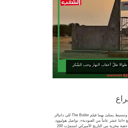
ا طوالا طلّ أعقاب النهار وجب الشّكر
راع
اختزال وتبسيط يمتلئ بهما فيلم The Butler للي دانيالز.
مع «اثنا عشر عاماً من العبودية»، تواصل هوليوود
مراجعة حقبة مخزية من التاريخ الأميركي استمرّت 200