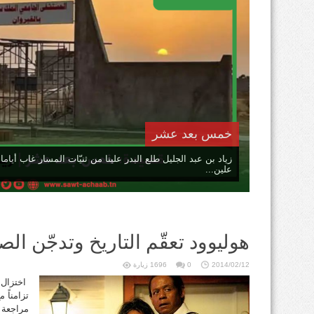
خمس بعد عشر
زياد بن عبد الجليل طلع البدر علينا من ثنيّات المسار غاب أيام
علين...
هوليوود تعقّم التاريخ وتدجّن الص
2014/02/12
0
1696 زيارة
تزامناً 