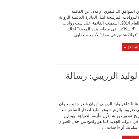
تم الاثنين الموافق 10 فيفري الإعلان عن القائمة
للروايات المرشّحة لنيل الجائزة العالمية للرواية
العربية للعام 2014. اشتملت القائمة على ست روايات
 ـ “لا سكاكين في مطابخ هذه المدينة” لخالد
 “فرانكشتاين في بغداد” لأحمد سعداوي. ـ ...
لقراءة »
لوليد الزريبي: رسالة
ثا للشاعر وليد الزريبي ديوان شعر جديد بعنوان
ّي ضربونا بالرش» وهو سابع اصدار للشاعر منذ
2 تاريخ صدور ديوانه الأول «أزمة الضياع». ويتناول
في ديوانه الجديد كما هو واضح من خلال العنوان
ليانة، أو «أحداث ...