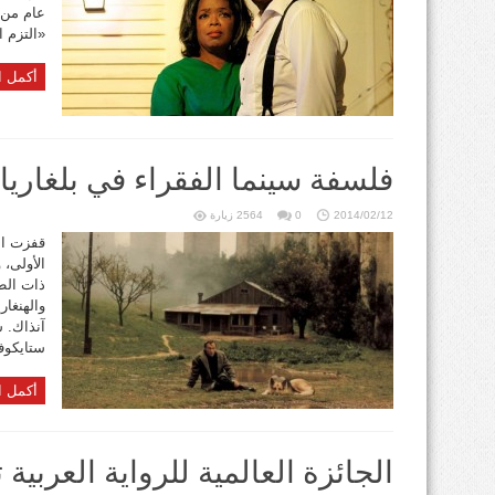
عام من 
«التزم ا
أكمل ا
فلسفة سينما الفقراء في بلغاريا
2014/02/12
0
2564 زيارة
قفزت ال
الأولى، 
ذات الطا
والهنغار
آنذاك. 
ستايكوف 
أكمل ا
الجائزة العالمية للرواية العربية 