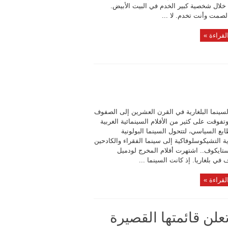
خلال شخصية كبير الخدم في البيت الأبيض.
لصمت وأنت تخدم. لا ...
لقراءة »
سينما البلغارية في القرن العشرين إلى الصفوف
وتفوقت على كثير من الأفلام السينمائية الغربية
بع السياسي، لتتحول السينما البولونية
ية التشيكوسلوفاكية إلى سينما الفقراء والكادحين
ستايكوف.. اشتهرت أفلام المخرج لودميل
في بلغاريا. إذ كانت السينما ...
لقراءة »
تعلن قائمتها القصيرة