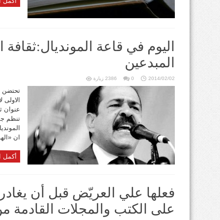
أكمل ا
اليوم في قاعة المونديال:ثقافة
المبدعين
2014/02/02
0
2386 زيارة
تحتضن قا
الاولى ل
عنوان ث
تنظم جم
المونديا
ان «الهد
أكمل ا
فعلها علي العريّض قبل أن يغادر
على الكتب والمجلات القادمة من