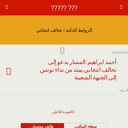
??? ?????
الروابط الذكية › تحالف انتخابي
2014/02/15
أحمد ابراهيم: المسار يدعو إلى
تحالف انتخابي يمتد من نداء تونس
إلى الجبهة الشعبية
لا ردود
العودة للأعلى
سطح المكتب
هاتف محمول