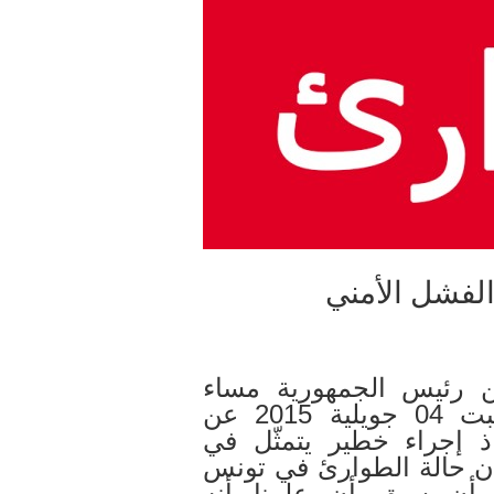
الفشل الأمني
ن رئيس الجمهورية مساء
السبت 04 جويلية 2015 عن
اذ إجراء خطير يتمثّل في
ن حالة الطوارئ في تونس
 أن سبق أن علمنا أنه