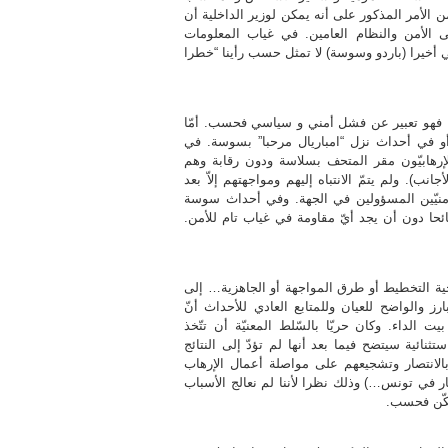
لأمر المذكور على أنه يمكن لوزير الداخلية أن
الأمن والنظام العامين. في غياب المعلومات
ي أخيرا (باردو وسوسة) لا تمثل حسب رأينا “خطرا
ه، فهو تعبير عن فشل أمني و سياسي فحسب. أمّا
و في أحداث نزل “امباريال مرحبا” بسوسة. في
إرهابيّون مقر المتحف بسلاسة ودون رقابة وهم
نب). ولم يتمّ الانتباه إليهم ومواجهتهم إلاّ بعد
الأمنيّين المسؤولين في الجهة. وفي أحداث سوسة
ريبا نفس الشيء، إذ تمّكن شخص بمفرده من قتل 38 سائحا دون أن يجد أيّ مقاومة في غياب تام للأمن.
ية التخطيط أو طرق المواجهة أو الجاهزية… إلى
ز والواضح للعيان وللمتابع العادي للأحداث أنّ
الداء. وكان حريّا بالسّلط المعنيّة أن تتّخذ
نائية سيتضح فيما بعد أنها لم تؤدّ إلى النتائج
 بالانتصار وتشجيعهم على مواصلة أعمال الإرهاب
ر في تونس…) وذلك نظرا لأننا لم نعالج الأسباب
سكّن فحسب.