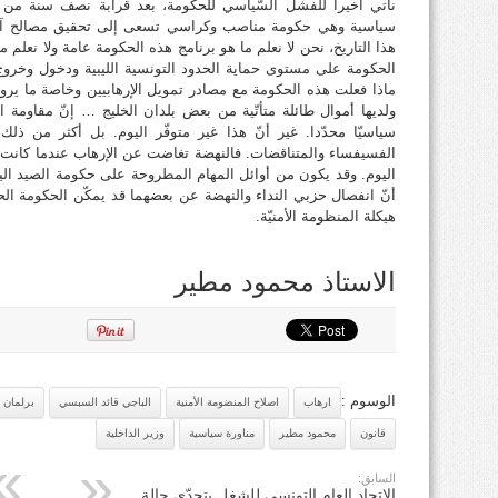
نأتي أخيرا للفشل السّياسي للحكومة، بعد قرابة نصف سنة من ال
سياسية وهي حكومة مناصب وكراسي تسعى إلى تحقيق مصالح آنية 
هذا التاريخ، نحن لا نعلم ما هو برنامج هذه الحكومة عامة ولا نعلم م
الحكومة على مستوى حماية الحدود التونسية الليبية ودخول وخروج ا
ماذا فعلت هذه الحكومة مع مصادر تمويل الإرهابيين وخاصة ما يروج م
ولديها أموال طائلة متأتّية من بعض بلدان الخليج … إنّ مقاومة ا
سياسيّا محدّدا. غير أنّ هذا غير متوفّر اليوم. بل أكثر من ذ
الفسيفساء والمتناقضات. فالنهضة تغاضت عن الإرهاب عندما كانت في 
اليوم. وقد يكون من أوائل المهام المطروحة على حكومة الصيد الي
أنّ انفصال حزبي النداء والنهضة عن بعضهما قد يمكّن الحكومة الحا
هيكلة المنظومة الأمنيّة.
الاستاذ محمود مطير
الوسوم :
ارهاب
اصلاح المنضومة الأمنية
الباجي قائد السبسي
برلمان
قانون
محمود مطير
مناورة سياسية
وزير الداخلية
السابق:
الاتحاد العام التونسي للشغل يتحدّى حالة