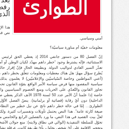
رفض
الذي
هذا ال
نص قدي
أمني وسياسي.
معلومات خفيّة أم مناورة سياسيّة؟
إنّ الفصل 80 من دستور جانفي 2014 إذ
الاستثنائية، فإنّه يشترط وجود “خطر داهم مهدّد لكيان الوطن أو أمن
تعذّر السير العادي لدواليب الدولة. وبطبيعة الحال فإنّ إقرار حال
يُطرح سؤال مهمّ: هل هناك معطيات ومعلومات تتعلّق بخطر داهم مهدّ
(أعني المواطنين وخاصة السّياسيّين والإعلاميّين) لا يعلمون ب
سياسية المقصود منها فرض سياسة الأمر الواقع بقوّة القانون تحت
تجاوز القانون والتّعدّي على الحريات ومنع الخصوم السياسيين وال
خاصة إذا علمنا أنّ الأمر عدد 50 
الداخلية) دون أيّ رقابة (قضائية أو برلمانية). ينصّ الفصل الأو
الطوارئ… إمّا في حالة خطر داهم ناتج عن نيل خطير من النظام
صيغة كارثة عامة”. هذا النص يحتمل تأويلات وتفسيرات كثيرة. ولكن
لعلّ بيت القصيد في هذا النص، ما ورد بالفصلين الرابع والخامس منه
تخوّل للسلطة التنفيذية (الوالي في نطاق ولايته): منع جولان الأ
وتحجير الإقامة على أيّ شخص يحاول، بأيّ طريقة كانت، عرقلة ن