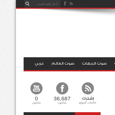
صوت الجهات
صوت العالم
عربي
0
36,687
إشترك
خلاصات الموقع
متابعون
متابعون