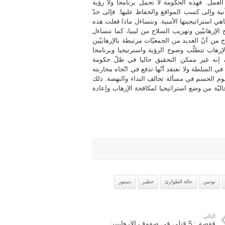
عمل. فهذه الحكومة لا تحمل برنامجا ولا رؤية
وإلى كسب المواقع والحفاظ عليها. فإلى حدّ
اهي استراتيجيتها الأمنية. ونتساءل ماذا فعلت هذه
لإرهابيّين وتهريب السلاح من ليبيا، كما نتساءل
ن أنّ العديد من الجمعيّات مرتبطة بالإرهابيّين
لإرهاب تتطلّب وضوح الرؤية واسترتيجيا وبرنامجا
لك، إنه غير ممكن التحقيق حاليا في ظلّ حكومة
السلطة ولا نعتقد أنّها تدفع في اتّجاه محاربته
وم الحسم في مسألة تحالف النداء والنهضة. ذلك
ليّة من وضع استراتيجيا لمكافحة الإرهاب وإعادة
تونس
حالة الطوارئ
خطير
دستور
التالي:
قفصة : 5 قتلى في صفوف الارهابيين