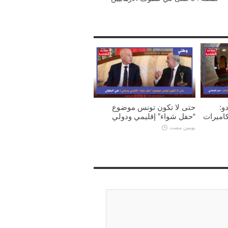
و:
حتى لا تكون تونس موضوع
كاميرات
“حفل شواء” إقليمي ودولي
يومين مضت