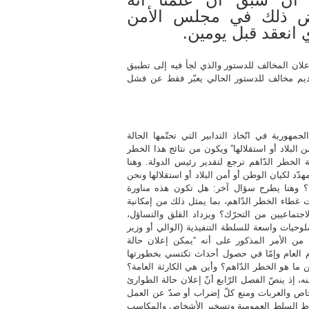
 ذلك في مجلس الأمن
 انعقد قبل يومين.
إعلان المخالف للدستور والذي لجأ فيه إلى تطبيق
م مخالف للدستور الحالي يعبّر فقط عن فشل
 يعطي الحق لرئيس الجمهورية في اتّخاذ التدابير التي تحتّمها الحالة
 البلاد أو استقلالها” ويكون من نتائج هذا الخطر
ة الخطر الدّاهم ترجع لتقدير رئيس الدولة. وهنا
د لكيان الوطن أو أمن البلاد أو استقلالها ونحن
ذلك؟ وهنا يطرح سؤال آخر: هل تكون هذه مناورة
 غطاء الخطر الدّاهم، بما يمثل ذلك من إمكانية
اجتماعيين من التحرّك؟ ويزداد القلق والتساؤل،
لسنة 1978 الآنف الذكر يعطي صلوحيات واسعة للسلطة التنفيذية (الوالي أو وزير
ّل من الأمر المذكور على أنه “يمكن إعلان حالة
 العام وإمّا في حصول أحداث تكتسي بخطورتها
 ما هو الخطر الدّاهم؟ وأين هي الكارثة العامة؟
، إذ ينصّ الفصل الرّابع أنّ إعلان حالة الطوارئ
شخاص والعربات ومنع كلّ إضراب أو صدّ عن العمل
شاط السلط العمومية وتسخير الأشخاص والمكاسب