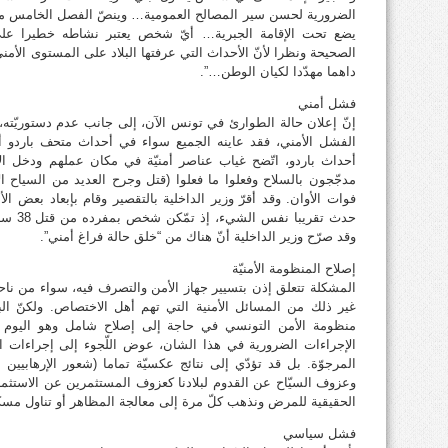
الضرورية لحسن سير المصالح العمومية… وينصّ الفصل الخامس من ا
يضع تحت الإقامة الجبرية… أيّ شخص يعتبر نشاطه خطيرا على 
الصحيحة ونظرا لأنّ الأحداث التي عرفتها البلاد على المستوى الأمن
داهما مهدّدا لكيان الوطن…”.
فشل أمني
إنّ إعلان حالة الطوارئ في تونس الآن، إلى جانب عدم دستوريّت
الفشل الأمني، فقد عاينه الجميع سواء في أحداث متحف باردو أ
أحداث باردو، اتّضح غياب عناصر أمنيّة في مكان عملهم ودخل ال
مدجّجون بالسلاح وفعلوا ما فعلوا (قتل وجرح العديد من السياح الأجا
فوات الأوان. وقد أقرّ وزير الداخلية بالتقصير وقام بإبعاد بعض 
حدث تق
وقد صرّح وزير الداخلية أنّ هناك من “خلق حالة فراغ أمني”.
إصلاح المنظومة الأمنيّة
المشكلة تتعلق إذن بتسيير جهاز الأمن والتصرف فيه، سواء من ناح
غير ذلك من المسائل الأمنية التي تهم أهل الاختصاص. ولكنّ البار
منظومة الأمن التونسي في حاجة إلى إصلاح شامل وهو اليوم بيت 
الإجراءات الضرورية في هذا الشان، عوض اللّجوء إلى إجراءات استث
المرجوّة. بل قد تؤدّي إلى نتائج عكسيّة تماما (شعور الإرهابيين
وعزوف السيّاح عن القدوم لبلادنا كعزوف المستثمرين عن الاستثما
الحقيقية للمرض ونذهب كلّ مرة إلى معالجة المظاهر أو تناول م
فشل سياسي