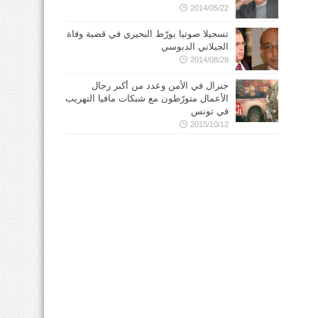
2014/05/22
تسجيلا صوتيا يورّط البحيري في قضية وفاة
الجيلاني الدبوسي
2014/08/28
جنرال في الأمن وعدد من أكبر رجال
الأعمال متورّطون مع شبكات مافيا التهريب
في تونس
2015/10/12