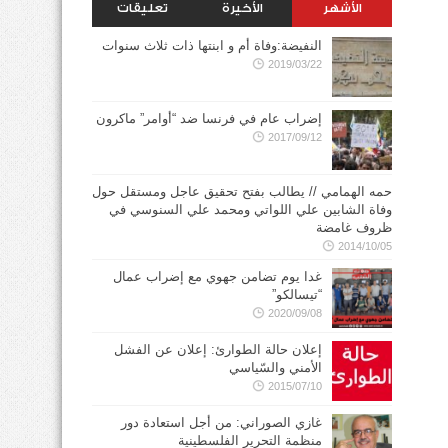
الأشهر
الأخيرة
تعليقات
النفيضة:وفاة أم و ابنتها ذات ثلاث سنوات
2019/03/22
إضراب عام في فرنسا ضد “أوامر” ماكرون
2017/09/12
حمه الهمامي // يطالب بفتح تحقيق عاجل ومستقل حول
وفاة الشابين علي اللواتي ومحمد علي السنوسي في
ظروف غامضة
2014/10/05
غدا يوم تضامن جهوي مع إضراب عمال
“تيسالكو”
2020/09/08
إعلان حالة الطوارئ: إعلان عن الفشل
الأمني والسّياسي
2015/07/10
غازي الصوراني: من أجل استعادة دور
منظمة التحرير الفلسطينية