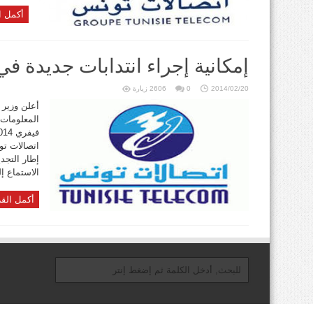
أكمل ا
إمكانية إجراء انتدابات جديدة 
2014/02/20
0
2606 زيارة
أعلن وزير ا
اتصالات تو
إطار التجد
الاستماع إ
أكمل القر