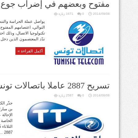
مفتوح وبعضهم في إضراب جوع
2014/09/08
0
1671 زيارة
يواصل عملة الحراسة والتن
التوالي، اعتصامهم المفتوح 
تكنولوجيا الاتصال، وذلك اح
ندّد المعتصمون الذين دخل
أكمل القراءة »
تسريح 2887 عاملا باتصالات تونس والنقابة تتّهم
2014/08/08
0
2587 زيارة
حذّر الك
بن مبار
الإحالة 
الخاصة 
2887 ...