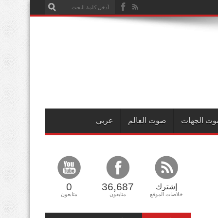
ت الجهات
صوت العالم
عربي
0
36,687
إشترك
خلاصات الموقع
متابعون
متابعون