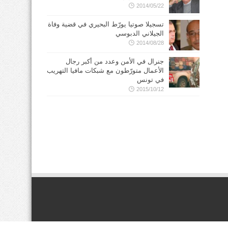
2014/05/22
تسجيلا صوتيا يورّط البحيري في قضية وفاة
الجيلاني الدبوسي
2014/08/28
جنرال في الأمن وعدد من أكبر رجال
الأعمال متورّطون مع شبكات مافيا التهريب
في تونس
2015/10/12