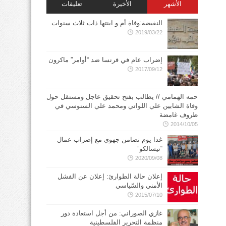
الأشهر
الأخيرة
تعليقات
النفيضة:وفاة أم و ابنتها ذات ثلاث سنوات
2019/03/22
إضراب عام في فرنسا ضد “أوامر” ماكرون
2017/09/12
حمه الهمامي // يطالب بفتح تحقيق عاجل ومستقل حول
وفاة الشابين علي اللواتي ومحمد علي السنوسي في
ظروف غامضة
2014/10/05
غدا يوم تضامن جهوي مع إضراب عمال
“تيسالكو”
2020/09/08
إعلان حالة الطوارئ: إعلان عن الفشل
الأمني والسّياسي
2015/07/10
غازي الصوراني: من أجل استعادة دور
منظمة التحرير الفلسطينية