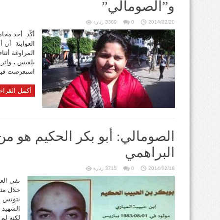
و”الصومالي”
2014/02/20
0
3389 زيارة
أكّد أحد محام
العواينة أن أ
المراوغة أثنا
بلقيس ، وإثر 
استعرضت فيها 
أكمل القراء
الصومالي: أبو بكر الحكيم هو من
البراهمي
2014/02/18
0
3715 زيارة
نفى الع
الشهيد م
لكنه لم 