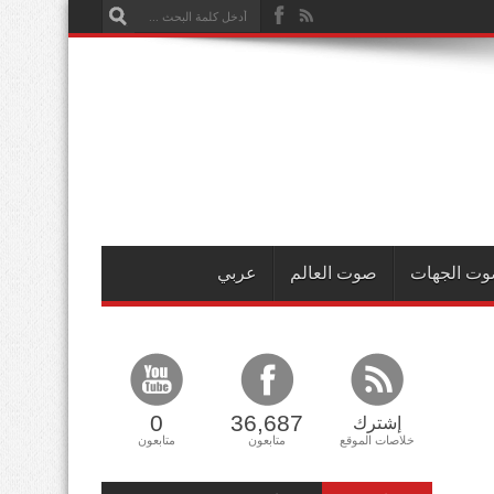
ت الجهات
صوت العالم
عربي
0
36,687
إشترك
خلاصات الموقع
متابعون
متابعون