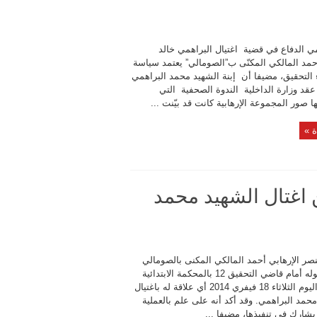
ي الدفاع في قضية اغتيال البراهمي خالد
حمد المالكي المكنّى ب”الصومالي” يعتمد سياسة
ء التحقيق، مضيفا أن إبنة الشهيد محمد البراهمي
عقد وزارة الداخلية الندوة الصحفية التي
صور المجموعة الإرهابية كانت قد بيّنت ...
ة »
 اغتال الشهيد محمد
نصر الإرهابي أحمد المالكي المكنى بالصومالي
خلال مثوله أمام قاضي التحقيق 12 بالمحكمة الابتدائية
بتونس اليوم الثلاثاء 18 فيفري 2014 أي علاقة له باغتيال
حمد البراهمي. وقد أكد أنه على علم بالعملية
يشارك في تنفيذها، مضيفا ...