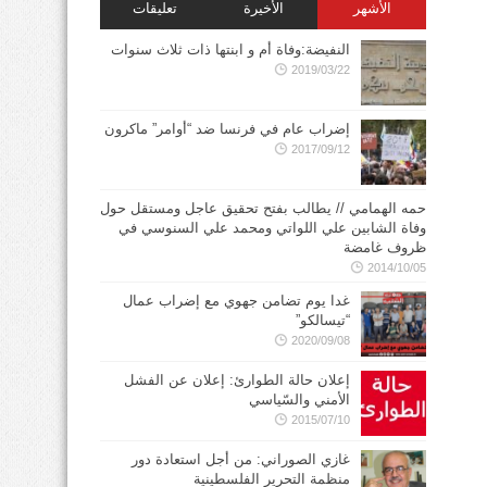
الأشهر
الأخيرة
تعليقات
النفيضة:وفاة أم و ابنتها ذات ثلاث سنوات
2019/03/22
إضراب عام في فرنسا ضد “أوامر” ماكرون
2017/09/12
حمه الهمامي // يطالب بفتح تحقيق عاجل ومستقل حول
وفاة الشابين علي اللواتي ومحمد علي السنوسي في
ظروف غامضة
2014/10/05
غدا يوم تضامن جهوي مع إضراب عمال
“تيسالكو”
2020/09/08
إعلان حالة الطوارئ: إعلان عن الفشل
الأمني والسّياسي
2015/07/10
غازي الصوراني: من أجل استعادة دور
منظمة التحرير الفلسطينية