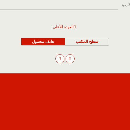
لا ردود
العودة للأعلى
سطح المكتب
هاتف محمول