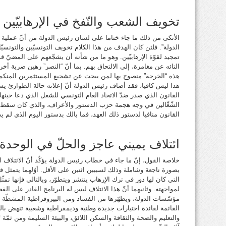
تخويف الشعب والنّفخ في الإرهابيّين
الأنكى من ذلك ما جاء ختاما على لسان رئيس الدولة من أنّ عملية 
الدولة”. فلئن كان الهدف من هذا الكلام تخويف التونسيّين والتونسيّا
تمجيد لقوّة الإرهابيّين. وهو ما من شأنه أن يشجّعهم على المضيّ ق
التائه عن مغامرة، إلى الالتحاق بهم. بما أنّ “النصر” رهين ضربة أخ
هذه “الخرجة” منصوح بها لمن يبحث عن تشجيع المستثمرين المنكمش
القانون الذي صدر ضدّ الاتحاد العام التونسي للشغل الذي دعا حينها
الشّغّالين في وجه هجمة حزب الدستور والأعراف، والذي كان سقط ف
القانون منافيا لدستور ذلك العهد، فما بالك بدستور اليوم الذي لم 
ائتلاف يميني عاجز والحلّ في الوحدة 
خلاصة القول، إنّ ما جاء في خطاب رئيس الدولة يؤكّد أنّ الائتلاف 
بصورة ناجعة وشاملة وذلك لسببين اثنين على الأقل. أوّلهما يتمثل ف
التي كان لها دور في ترك الإرهاب ينتشر ويتطوّر، وبالتالي فإنها تمثّ
لمواجهته. وثانيهما أنّ هذا الائتلاف ليس له البرنامج القادر على الق
مؤسّسات الدولة، ويطهّرها من الفساد ومن البيروقراطية المشطّة وي
القائمة لفائدة اختيارات جديدة وطنية وديمقراطية وشعبية تنهض بال
والتعليم والصحة والثقافة والسكن اللائق، والبيئة السليمة ومن ثمّة 