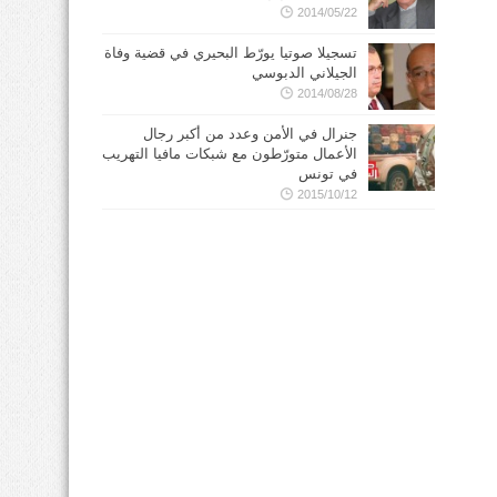
2014/05/22
تسجيلا صوتيا يورّط البحيري في قضية وفاة
الجيلاني الدبوسي
2014/08/28
جنرال في الأمن وعدد من أكبر رجال
الأعمال متورّطون مع شبكات مافيا التهريب
في تونس
2015/10/12