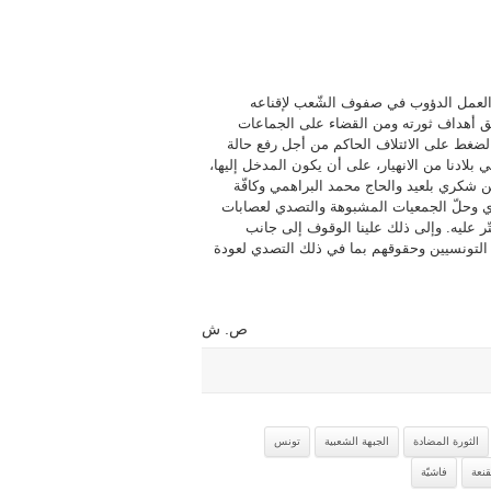
 العمل الدؤوب في صفوف الشّعب لإقناعه
ق أهداف ثورته ومن القضاء على الجماعات
ة الضغط على الائتلاف الحاكم من أجل رفع حالة
بلادنا من الانهيار، على أن يكون المدخل إليها،
ن شكري بلعيد والحاج محمد البراهمي وكافّة
زي وحلّ الجمعيات المشبوهة والتصدي لعصابات
ّر عليه. وإلى ذلك علينا الوقوف إلى جانب
التونسيين وحقوقهم بما في ذلك التصدي لعودة
ص. ش
الثورة المضادة
الجبهة الشعبية
تونس
قنعة
فاشيّة