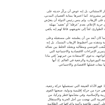
ار الاستثنائي، بل إنه عوض أن يركّز حديثه على
ير مشروعة. كما اعتبرها بمثابة العصيان المدني،
ع على الإرهاب. ولم ينس رئيس الدولة أن يتعرّض
 حرية الإعلام، بعدم “عرقلة” أو “تعقيد” مهمّة
 الطوارئ، لجأ إلى تخويفهم، قائلا لهم إنه يكفي
كما كان أبعد من أن يطمئنه على مستقبله وعلى
ة وتنقذه من أخطبوط الإرهاب المتمدّد. بل إنه
ّعب التونسي ومطالبه ويتعمّد الخلط بين نضاله
مرير الإجراءات الاقتصادية والاجتماعية التي
لواجهة، بدعوى “الاستفادة من خبرتهم” (في ماذا
ة البورجوازية والرجعية في العالم. إذ أنها
 تبعات فشلها الاقتصادي والاجتماعي.
. فهو الأداة العنيفة التي تستعملها حركة رجعية،
هي جزء من حركة إقليمية ودولية، صنعتها القوى
عربية والإسلامية، وفي مقدّمتها قطر وتركيا، من
لعربية التي نهضت من أجل الحرية والاستقلال
على أسس طائفية وأثنية وإغراقها في الظلامية