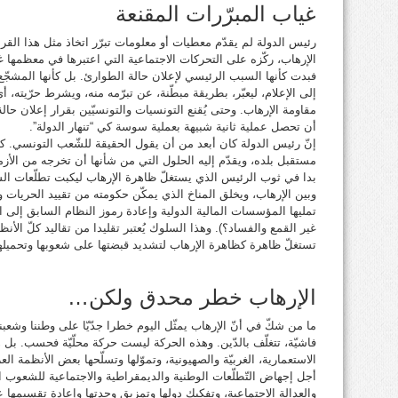
غياب المبرّرات المقنعة
رئيس الدولة لم يقدّم معطيات أو معلومات تبرّر اتخاذ مثل هذا القر
الإرهاب، ركّزه على التحركات الاجتماعية التي اعتبرها في معظمها غ
فبدت كأنها السبب الرئيسي لإعلان حالة الطوارئ. بل كأنها المشجّ
إلى الإعلام، ليعبّر، بطريقة مبطّنة، عن تبرّمه منه، ويشرط حرّيته، أي
مقاومة الإرهاب. وحتى يُقنع التونسيات والتونسيّين بقرار إعلان حالة
أن تحصل عملية ثانية شبيهة بعملية سوسة كي “تنهار الدولة”.
إنّ رئيس الدولة كان أبعد من أن يقول الحقيقة للشّعب التونسي. 
مستقبل بلده، ويقدّم إليه الحلول التي من شأنها أن تخرجه من الأزم
بدا في ثوب الرئيس الذي يستغلّ ظاهرة الإرهاب ليكبت تطلّعات الش
وبين الإرهاب، ويخلق المناخ الذي يمكّن حكومته من تقييد الحريات وت
تمليها المؤسسات المالية الدولية وإعادة رموز النظام السابق إلى ا
غير القمع والفساد؟). وهذا السلوك يُعتبر تقليدا من تقاليد كلّ الأنظم
تستغلّ ظاهرة كظاهرة الإرهاب لتشديد قبضتها على شعوبها وتحميلها
الإرهاب خطر محدق ولكن…
ما من شكّ في أنّ الإرهاب يمثّل اليوم خطرا جدّيّا على وطننا وشعبنا
فاشيّة، تتغلّف بالدّين. وهذه الحركة ليست حركة محلّيّة فحسب. بل 
الاستعمارية، الغربيّة والصهيونية، وتموّلها وتسلّحها بعض الأنظمة ال
أجل إجهاض التّطلّعات الوطنية والديمقراطية والاجتماعية للشعوب ا
والعدالة الاجتماعية، وتفكيك دولها وتمزيق وحدتها وإعادة تقسيمها 