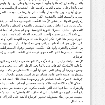
والفتن والمجازر لإضعافها وتأبيد السيطرة عليها وعلى ثرواتها. ولي
على بلادنا وعلى الوطن العربي وكذلك على الشعوب الإسلامية، من 
العراق أوفي سوريا والصومال وأفغانستان وغيرها حيث وجدت الظر
الثورية والديمقراطية والتقدمية، لكي تنتشر وتتوسّع.
إنّ رئيس الدولة لم يفسّر كلّ هذا للشّعب التونسي، كما أنه لم يفس
الدكتاتورية، في ارتباط بالفقر والتهميش والقمع والاضطهاد والتصحّر
كانت كلها العامل المحرك للثورة التونسية. وهو لم يفسّر له أيضا في
التي تتّخذ أكثر من تسمية (أنصار الشريعة، الدولة الإسلامية…) من ال
الثورة، ونعني هنا فترة حكم الترويكا بقيادة حركة النهضة التي أوجد
لكي تتغوّل وترتكب أفظع الجرائم، وفي مقدّمتها اغتيال الشهيدين،
من الأمنيّين والجنود. ولولا هبّة الشّعب التونسي وقواه الديمقراطي
الأوضاع.
كلّ هذا تجاهله رئيس الدولة، لأنّ حركة النهضة هي حليفة حزبه اليوم
الدّعامة الأساسيّة للإرهاب في بلادنا وفي الوطن العربي. ونعني في 
تونس”، وتركيا أردوغان التي تفتح لها أبواب الاستثمار في بلادنا. وفو
للمنظومة الأمنية (اختراقات، فساد، بيروقراطية، تقصير وانحلال…) وه
الإرهابية الأخيرة، خاصة عمليتي باردو وسوسة بمثل تلك الفظاعة. ب
التصدّي للأزمة الاقتصادية والاجتماعية وتحسين أوضاع الطبقات والف
والإضرابات، بما فيها تلك التي حامت شكوك حول حقيقة من يقف ورا
دفع أعداد كبيرة من الشباب إلى الالتحاق بـ”الدواعش” بحثا عن جنّة
السّهلة، طريق إلقاء مسؤولية تدهور الأوضاع الأمنية على الحراك الا
هذه الحال.