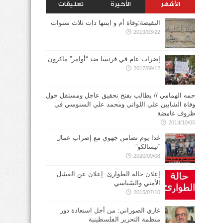
الأشهر
الأخيرة
تعليقات
النفيضة:وفاة أم و ابنتها ذات ثلاث سنوات
2019/03/22
إضراب عام في فرنسا ضد “أوامر” ماكرون
2017/09/12
حمه الهمامي // يطالب بفتح تحقيق عاجل ومستقل حول
وفاة الشابين علي اللواتي ومحمد علي السنوسي في
ظروف غامضة
2014/10/05
غدا يوم تضامن جهوي مع إضراب عمال
“تيسالكو”
2020/09/08
إعلان حالة الطوارئ: إعلان عن الفشل
الأمني والسّياسي
2015/07/10
غازي الصوراني: من أجل استعادة دور
منظمة التحرير الفلسطينية