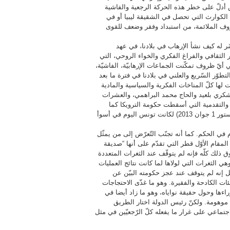
س أدلّ على خطر هذه الحركة الرجعية والفاشية
الكوارث التي تحصل في الشقيقة ليبيا أو في
وف الملائمة، من استبداد وفقر وضعف للقوى
ّر له كيف نشأ الإرهاب في بلادنا، في عهد
 الثقافي والفراغ الفكري والخواء الروحي، التي
 أيّ ظروف تمكّنت الجماعات الإرهابيّة، الفاشيّة،
تطوّر السّريع والعلني في بلادنا في فترة ما بعد
ت لها كلّ المناخات الفكرية والسياسية والمادية
 شكري بلعيد والحاج محمد البراهمي، والعشرات
ة والتقدمية التي أسقطت حكومة الترويكا كما
أسقطت دستورها الذي كانت تنوي فرضه على الشّعب التونسي (دستور 1 جوان 2013) لكانت تونس اليوم في أسوأ
 في الحكم. كما أنه تجنّب التّعرّض إلى من يمثّل
المقام الأوّل قطر التي تقدّم على أنها “صديقة
ق ذلك كلّه فإنه لم يتوقّف عند الثغرات المتعددة
ي الثغرات التي لولاها لما كانت نتائج العمليات
ل إنه لم يتوقف عند عجز حكومته البيّن عن
ئات الكادحة والفقيرة. وهو ما غذّى الاحتجاجات
ءها وحول حقيقة نواياه، وهو ما زاد أيضا في
 موهومة. ولكنّ رئيس الدولة اختار الطريق
جتماعي على غرار ما يفعله كلّ الرّجعيّين في مثل