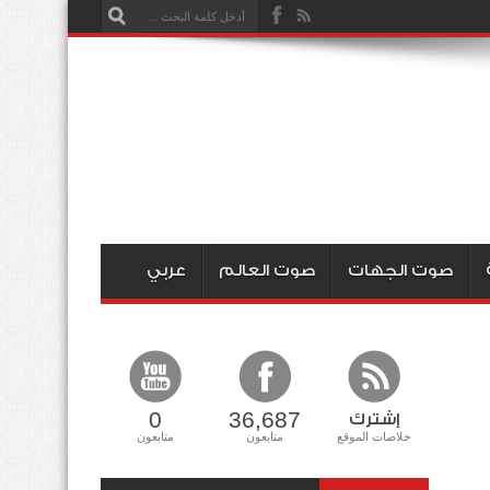
صوت الجهات
صوت العالم
عربي
0
36,687
إشترك
خلاصات الموقع
متابعون
متابعون