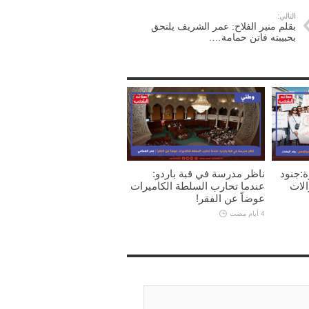
التالي:
بقلم منير الفلاح: عمر الشريف يلتحق
بحبيبته فاتن حمامة….
ة:جنود
ناظر مدرسة في قبة باردو:
الات
عندما تحارب السلطة الكاميرات
عوضاً عن الفقر!
4 أيام مضت