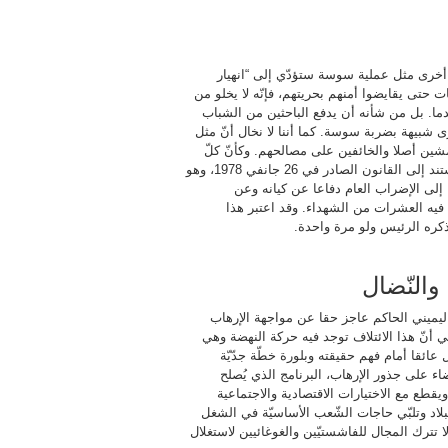
أخرى مثل عملية سوسة ستؤدّي إلى “انهيار
ت حتى يقايضوا أمنهم بحريتهم، فإنّه لا يخلو من
دما. بل من شأنه أن يدفع الباحثين من الشباب
رى شبيهة بضربة سوسة. كما أننا لا نخال أنّ مثل
ين أصلا والخائفين على مصالحهم. وكأنّ كلّ
هذا ليس كافيا، فقد أضاف رئيس الدولة أنّ إعلانه حالة الطوارئ يستند إلى القانون الصادر في 26 جانفي 1978، وهو
 إلى الإضراب العام دفاعا عن كيانه وعن
يه العشرات من الشهداء. وقد اعتبر هذا
يذكره الرئيس ولو مرة واحدة.
والنّضال
اليميني الحاكم عاجز حقا عن مواجهة الإرهاب
ي أنّ هذا الائتلاف توجد فيه حركة النهضة وهي
ل عائقا أمام فهم حقيقته وبلورة خطّة جدّيّة
ضاء على جذور الإرهاب، البرنامج الذي يُصلح
قطع مع الاختيارات الاقتصادية والاجتماعية
بلاد وتلبّي حاجات الشّعب الأساسيّة في الشغل
لا تترك المجال للفاشستيّين والغوغائيين لاستغلال