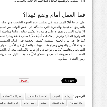
آلام الشّعب وتوظيفها لفائدة أهدافهم الرّجعية والمدمّرة.
فما العمل أمام وضع كهذا؟
على حزبنا أوّلا المساهمة في تصليب عود الجبهة الشعبية ومواصلة
بالطريق الحقيقية والجذرية التي ستمكّنه في نفس الوقت من تحقي
الإرهابية التي لن تقدر لا على هزمه ولا تفكيك دولته. وثانيا مواصل
الطوارئ الحاليّة وفرض إصلاحات أمنيّة جدّيّة صلب خطة وطنية تحمي 
كما جاء في بيان الجبهة الشعبية، كشف الحقيقة في اغتيال الشهيدي
شهداء الأمن والجيش ومراجعة التعيينات والتحقيق في الأمن الموا
التهريب ومحاسبة كلّ من تورّط في الإرهاب بالتّساهل معه أو بالتّست
المطالب المشروعة للشعب والتصدّي لكلّ محاولات النّيل من حرية 
رموز النظام السابق.
الوسوم :
ارهاب
الإرهاب
الباجي قائد السبسي
التحركات الاجتماعية
حالة الطوارئ
حزب العمال
خطاب
رئيس الدّولة
غياب المبرّرات الم