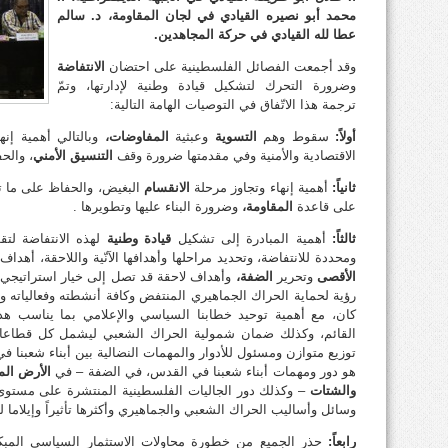
محمد أبو نصيره القيادي في لجان المقاومة، د. سالم
عطا لله القيادي في حركة المجاهدين.
وقد أجمعت الفصائل الفلسطينية على احتضان
الانتفاضة
وضرورة التحرك لتشكيل قيادة وطنية لإدارتها، وتمّ
ترجمة هذا الاتّفاق في التوصيات الهامة التالية:
أولاً:
سقوط وهم
التسوية
وعبثية
المفاوضات،
وبالتالي أهمية إنه
الاقتصادية والأمنية وفي مقدمتها ضرورة وقف
التنسيق الأمني
، والح
ثانياً:
أهمية إنهاء وتجاوز مرحلة
الانقسام
البغيض، والحفاظ على ما ت
على قاعدة
المقاومة،
وضرورة البناء عليها وتطويرها .
ثالثاً:
أهمية المبادرة إلى تشكيل
قيادة وطنية
لهذه الانتفاضة لت
ومحددة للانتفاضة، وتحديد مراحلها وأهدافها الآنّية واللاحقة، أهداف
الأقصى
وتحرير
الضفة،
وأهداف لاحقة قد تصل إلى خيار استراتيجي 
رؤية لحماية الحراك الجماهيري المنتفض وكافة أنشطته وفعالياته 
كان، مع أهمية توحيد خطابنا السياسي والإعلامي بما يناسب هذه
القائم، وكذلك ضمان شمولية الحراك الشعبي ليشمل كل قطاعات
توزيع متوازن ومسئول للأدوار والمهمات النضالية بين أبناء شعبنا ف
هو دور ومهمات أبناء شعبنا في القدس، في الضفة – في
الأرض المحتل
والشتات
– وكذلك دور الجاليات الفلسطينية المنتشرة على مستوى
وسائل وأساليب الحراك الشعبي والجماهيري وأكثرها تأثيراً وإيلاما ل
رابعاً:
حذر الجميع من خطورة محاولات الاستثمار السياسي المبكر 