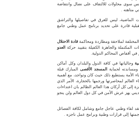
س سوى محاولات للالتفاف على نضال وانتفاضة
 متاهته .
 الماضية، ليس للغرق في تفاصيلها والتراشق
قبلية قادرة على تحديد برنامج عمل وطني جامع
لمختلفة لملاحقة ومطاردة ومحاكمة
قادة الاحتلال
ت المكتملة والجاهزة الكفيلة بتقييد حركة
العدو
 في أقفاص المحاكم الدولية.
ية
وجالياتها في كافة الدول والبلدان وكل أماكن
 ومساندته لحماية
المسجد الأقصى
المبارك قبلة
ناء الأمة يستطيع ذلك حيث كان وتواجد، مع أهمية
العالم لمحاصرتها ورجمها بالحجارة، الأمر الذي
 إلى كل أركان هذا العالم الظالم بان اعتداءات
يني يهز عرش الأمن في كل دول العالم ولن ينجو
د لقاء وطني عاجل جامع وشامل لكافة الفصائل
جمتها إلى قرارات وطنية وبرامج عمل ناجزه .