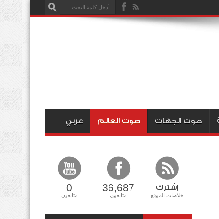
صوت الجهات
صوت العالم
عربي
0
36,687
إشترك
خلاصات الموقع
متابعون
متابعون