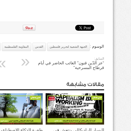
الوسوم :
الجبهة الشعبية لتحرير فلسطين
القدس
المقاومة الفلسطينية
السابق:
“عز الدّين قنون” الغائب الحاضر في أيام
قرطاج المسرحية”
مقالات مشابهة
اليسار الراديكالي ينتعش في
طفرة الذكاء الاصطناعي