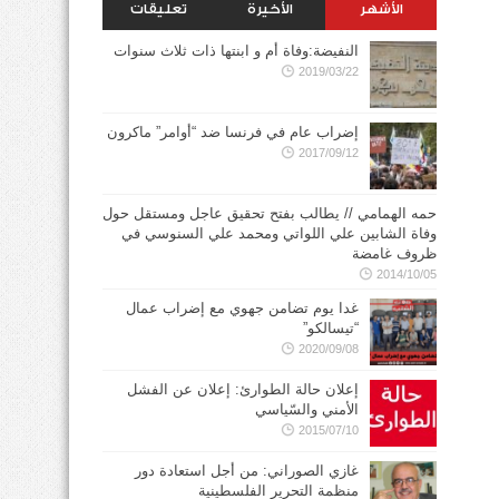
الأشهر
الأخيرة
تعليقات
النفيضة:وفاة أم و ابنتها ذات ثلاث سنوات
2019/03/22
إضراب عام في فرنسا ضد “أوامر” ماكرون
2017/09/12
حمه الهمامي // يطالب بفتح تحقيق عاجل ومستقل حول
وفاة الشابين علي اللواتي ومحمد علي السنوسي في
ظروف غامضة
2014/10/05
غدا يوم تضامن جهوي مع إضراب عمال
“تيسالكو”
2020/09/08
إعلان حالة الطوارئ: إعلان عن الفشل
الأمني والسّياسي
2015/07/10
غازي الصوراني: من أجل استعادة دور
منظمة التحرير الفلسطينية