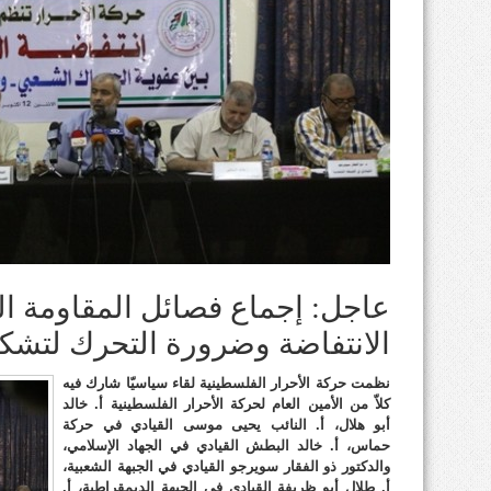
عاجل: إجماع فصائل المقاومة ا
الانتفاضة وضرورة التحرك لتشكيل
نظمت حركة الأحرار الفلسطينية لقاء سياسيّا شارك فيه
كلاّ من الأمين العام لحركة الأحرار الفلسطينية أ. خالد
أبو هلال، أ. النائب يحيى موسى القيادي في حركة
حماس، أ. خالد البطش القيادي في الجهاد الإسلامي،
والدكتور ذو الفقار سويرجو القيادي في الجبهة الشعبية،
أ. طلال أبو ظريفة القيادي في الجبهة الديمقراطية، أ.