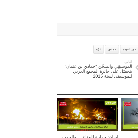
حق العودة
حماس
غزّة
التالي:
الموسيقِي والملحّن “حمادي بن عثمان”
يتحصّل على جائزة المجمع العربي
للموسيقى لسنة 2015
إيران: حرارة المناخ… والحرب