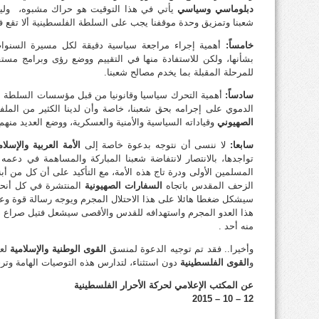
دبلوماسي وسياسي
يأتي في هذا التوقيت هو حراك مشبوه، ولي
شعبنا وتمزيق وحدة موقفنا يجب على السلطة الفلسطينية ألا تقع في
خامساً:
أهمية إجراء مراجعة سياسية دقيقة لكل مسيرة السنوات
بشأنها، ولكن للاستفادة منها في التقييم ووضع رؤى وبرامج مست
للمرحلة المقبلة بما يخدم مصالح شعبنا.
سادساً:
أهمية التحرك سياسيا وقانونيا من قبل مؤسسات السلطة ا
الدموي على إجرامه بحق شعبنا، خاصة وأن لدينا الكثير من الملفا
الصهيوني
وقياداته السياسية والأمنية والعسكرية، ووضع العديد منهم
سابعا:
لا ننسى أن نتوجه بدعوة خاصة إلى
الأمة العربية والإسلام
تواجدها، بالانتصار لانتفاضة شعبنا المباركة والمساهمة في دعمه
المسلمين الأولى ودرة تاج هذه الأمة، مع التأكيد على أن كل من أب
الزحف المقدس باتجاه
السفارات الصهيونية
المنتشرة في كل أنحاء 
سيشكل ضغطا هائلا على هذا الاحتلال المجرم ويوجه رسالة قوة وعزة
هذا العدو المجرم واستهدافه للقدس والأقصى سيشعل فتيل صراع د
منه أحد .
وأخيرا.. فقد تم توجيه الدعوة لمنسق
القوى الوطنية والإسلامية
لعق
و
القوى الفلسطينية
دون استثناء، لتدارس هذه التوصيات الهامة وتر
عن المكتب الإعلامي لحركة الأحرار الفلسطينية
12 – 10 – 2015