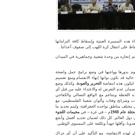
اء هذه المسيرة العبثية وإسقاط كافة التزاماتها
فاظ على انتقال كرة اللهب إلى صفوف أعدائنا .
م إنجازه من وحدة شعبية وجماهيرية في الميدان
قوم بدورها وواجبها في وضع برامج عمل واضحة
 حالية قد تكون نواتها إنهاء الانقسام ومنع تقسيم
لتكون هذه انتفاضة
التحرير والعودة
، وكذلك وضع
وضمان عدم التعرض له والاعتداء عليه من قبل أي
 اللحظة ويتناغم مع الواقع النضالي والكفاحي
 وشرائح وفئات وألوان شعبنا الفلسطيني، مع
ي مختلف مناطق تواجده الجغرافية، وليتم تحديد ما
ة عام 1948
م – في غزة – في
مخيمات اللجوء
 دول العالم, كل ذلك لضمان تحديد أفضل وأنجع
عدونا، وأقلها جهداً وتكلفة على المستوى الوطني.
لهذه الانتفاضة، مع التأكيد على أن أي حراك