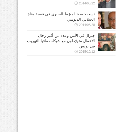
2014/05/22
تسجيلا صوتيا يورّط البحيري في قضية وفاة
الجيلاني الدبوسي
2014/08/28
جنرال في الأمن وعدد من أكبر رجال
الأعمال متورّطون مع شبكات مافيا التهريب
في تونس
2015/10/12