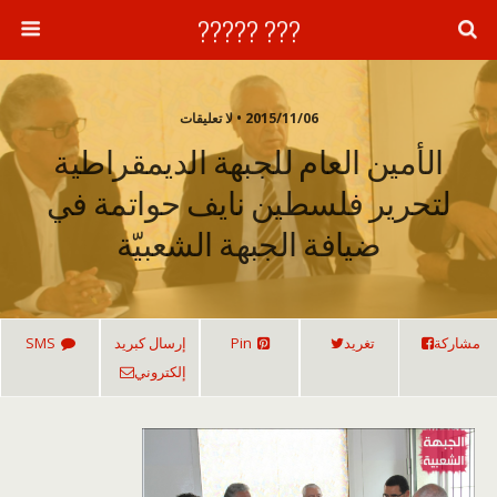
??? ?????
2015/11/06 • لا تعليقات
الأمين العام للجبهة الديمقراطية
لتحرير فلسطين نايف حواتمة في
ضيافة الجبهة الشعبيّة
مشاركة
تغريد
Pin
إرسال كبريد
SMS
إلكتروني