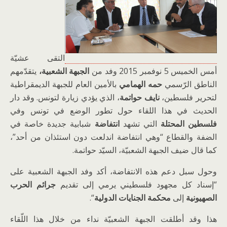
التقى عشيّة
أمس الخميس 5 نوفمبر 2015 وفد من
الجبهة الشعبية،
يتقدّمهم
الناطق الرّسمي
حمه الهمامي
بالأمين العام للجبهة الديمقراطية
لتحرير فلسطين،
نايف حواتمة
، الذي يؤدي زيارة لتونس. وقد دار
الحديث في هذا اللقاء حول تطور الوضع في تونس وفي
فلسطين المحتلة
التي تشهد
انتفاضة
شبابية جديدة خاصة في
الضفة والقطاع “وهي انتفاضة اندلعت دون استئذان من أحد”،
كما قال ضيف الجبهة الشعبيّة، السيّد حواتمة.
وحول سبل دعم هذه الانتفاضة، أكد وفد الجبهة الشعبية على
“إسناد كل مجهود فلسطيني يرمي إلى تقديم
جرائم الحرب
الصهيونية
إلى
محكمة الجنايات الدولية
“.
هذا وقد أطلقت الجبهة الشعبيّة نداء من خلال هذا اللّقاء