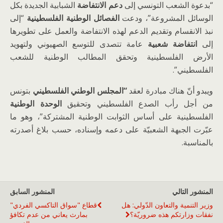
“بدعوة الشعب التونسي إلى
دعم الانتفاضة
الشبابية الجديدة بكل
الوسائل المشروعة”، ودعت
الفصائل الوطنية الفلسطينية
“إلى
نبذ الانقسام وتقديم الدعم لهذه الانتفاضة والعمل على تطويرها
إلى
انتفاضة شعبية
عامة تتصدى للتوسع الصهيوني ولتهويد
الأرض الفلسطينية وتحقق المطالب الوطنية للشعب
الفلسطيني”.
ويبدو أنّ هناك مبادرة لعقد
“المجلس الوطني الفلسطيني
بتونس
من أجل رأب الصدع الفلسطيني وتحقيق
الوحدة الوطنية
الفلسطينية على أساس الثوابت الوطنية المشتركة”، وهو ما
عبّرت الجبهة الشعبيّة على دعمه وإسناده، حسب بلاغ أصدرته
بالمناسبة.
المنشور التالي
المنشور السابق
وزير التنمية والتعاون الدّولي: هل
قطاع "سواق التاكسي الفردي"
نفقات وزارتكم هذه ضروريّة؟
بمارث يعاني من عدم تكافؤ