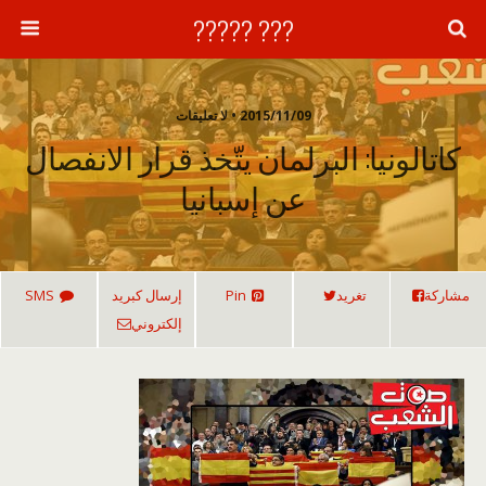
??? ?????
2015/11/09 • لا تعليقات
كاتالونيا: البرلمان يتّخذ قرار الانفصال
عن إسبانيا
مشاركة
تغريد
Pin
إرسال كبريد
SMS
إلكتروني