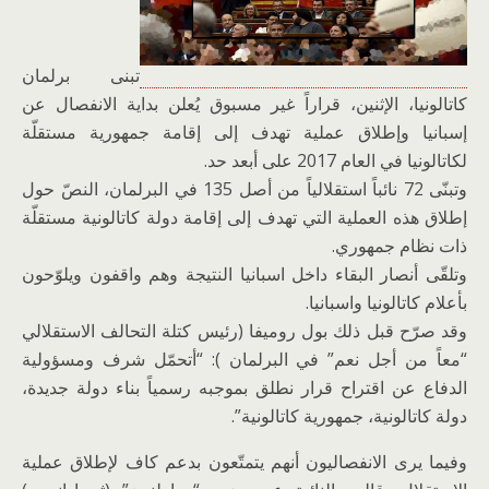
تبنى برلمان
كاتالونيا، الإثنين، قراراً غير مسبوق يُعلن بداية الانفصال عن
إسبانيا وإطلاق عملية تهدف إلى إقامة جمهورية مستقلّة
لكاتالونيا في العام 2017 على أبعد حد.
وتبنّى 72 نائباً استقلالياً من أصل 135 في البرلمان، النصّ حول
إطلاق هذه العملية التي تهدف إلى إقامة دولة كاتالونية مستقلّة
ذات نظام جمهوري.
وتلقّى أنصار البقاء داخل اسبانيا النتيجة وهم واقفون ويلوّحون
بأعلام كاتالونيا واسبانيا.
وقد صرّح قبل ذلك بول روميفا (رئيس كتلة التحالف الاستقلالي
“معاً من أجل نعم” في البرلمان ): “أتحمّل شرف ومسؤولية
الدفاع عن اقتراح قرار نطلق بموجبه رسمياً بناء دولة جديدة،
دولة كاتالونية، جمهورية كاتالونية”.
وفيما يرى الانفصاليون أنهم يتمتّعون بدعم كاف لإطلاق عملية