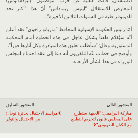
الاستقلال، قالت النائبة عن حزب “مواطنون” (ثيودادانوس)
المعارض للاستقلال “اينيس اريماداس” أنّ هذا “أكبر تحد
للديموقراطية في السنوات الثلاثين الأخيرة”.
أمّا رئيس الحكومة الإسبانية المحافظ “ماريانو راخوي” فقد أعلن
أنّه سيُقدّم طعناً بشكل عاجل في هذه الخطوة أمام المحكمة
الدستورية. وقال: “سأطلب تعليق هذه المبادرة وكل آثارها فوراً”.
وأوضح في خطاب بثّه التلفزيون أنه دعا إلى عقد اجتماع لمجلس
الوزراء في هذا الشأن الأربعاء.
المنشور التالي
المنشور السابق
مباركة البراهمي: "الجبهة ستطرح
مراسم الاحتفال بجائزة نوبل :
على المجلس قانون لتجريم التطبيع
بين الاحتفال والتوتّر
مع الكيان الصهيوني"