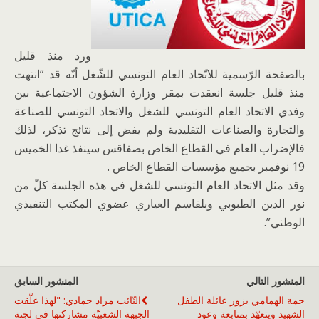
ورد منذ قليل
بالصفحة الرّسمية للاتّحاد العام التونسي للشّغل أنّه قد “انتهت
منذ قليل جلسة انعقدت بمقر وزارة الشؤون الاجتماعية بين
وفدي الاتحاد العام التونسي للشغل والاتحاد التونسي للصناعة
والتجارة والصناعات التقليدية ولم يفض إلى نتائج تذكر، لذلك
فالإضراب العام في القطاع الخاص بصفاقس سينفذ غدا الخميس
19 نوفمبر بجميع مؤسسات القطاع الخاص .
وقد مثل الاتحاد العام التونسي للشغل في هذه الجلسة كلّ من
نور الدين الطبوبي وبلقاسم العياري عضوي المكتب التنفيذي
الوطني”.
المنشور التالي
المنشور السابق
حمة الهمامي يزور عائلة الطفل
النّائب مراد حمادي: "لهذا علّقت
الشهيد ويتعهّد بمتابعة وعود
الجبهة الشعبيّة مشاركتها في لجنة