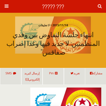
??? ?????
2015/11/18 • لا تعليقات
انتهاء جلسة التفاوض بين وفدي
المنظمتين: لا جديد فيها وغدا إضراب
صفاقس”
مشاركة
تغريد
Pin
إرسال كبريد
SMS
إلكتروني