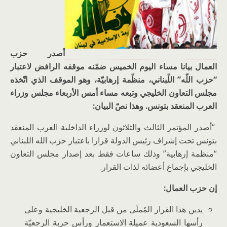
أصدر حزب
العمال بيانا مساء اليوم الخميس ضمّنه موقفه الرافض لاعتبار
“حزب اللّه” اللّبناني، منظّمة إرهابيّة، وهو الموقف الذي اتّخذه
مجلس التعاون الخليجي وتبعه مساء أمس الأربعاء مجلس وزراء
العرب المنعقد بتونس. وهذا نصّ البيان:
“أصدر المؤتمر الثالث والثلاثون لوزراء الداخلية العرب المنعقد
بتونس تحت إشراف رئيس الدولة قرارا باعتبار حزب الله اللبناني
“منظمة إرهابية” وذلك ساعات فقط بعد إصدار مجلس التعاون
الخليجي بإجماع أعضائه لذات القرار.
إن حزب العمال:
يدين هذا القرار المُملَى من قبل الرجعية الخليجية وعلى
رأسها السعودية عميلة الاستعمار ورأس حربة الرجعيّة