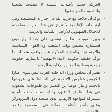
العربيّة خدمة لأجندات إقليمية لا مصلحة لشعبنا
وللشعوب العربية فيها.
يؤكد أن خلافه مع حزب الله في خياراته المجتمعية وفي
ارتباطاته الإقليمية لا تنزع عن هذا الحزب مقاومته
للاحتلال الصهيوني للأراضي اللبنانية والعربية.
يدين تصويت النظام التونسي على هذا القرار دون
استشارة مجلس نواب الشعب ولا القوى السياسية
والاجتماعية والمدنية المعبّرة عن مواقف شعبنا، بما
يؤكّد حقيقة حكومة “النداء/النهضة” باعتبارها حكومة
رجعية وموالية للمحاور الإقليمية الرجعية.
يعتبر أن مجلس وزراء الداخلية العرب ليس سوى إطارا
لتكريس هواجس الأنظمة في الحفاظ على عروشها
بالحديد والنار عوضا عن التعبير عن طموحات الشعوب
في هذا الظرف الدقيق، وذلك بضبط خطط أمنية
مشتركة لمواجهة الإرهاب الذي صنعته دول البترودولار
وعلى رأسها أنظمة العمالة في السعودية وقطر
والإمارات.