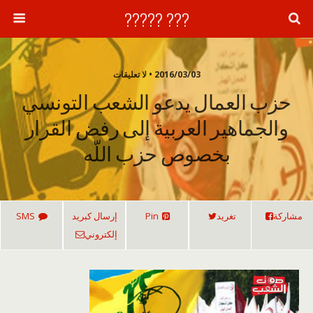
??? ?????
2016/03/03 • لا تعليقات
حزب العمال يدعو الشعب التونسي
والجماهير العربية إلى رفض القرار
بخصوص حزب اللّه
مشاركة
تغريد
Pin
إرسال كبريد
SMS
إلكتروني