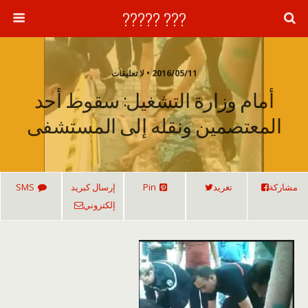
??? ?????
2016/05/11 • لا تعليقات
أمام وزارة التشغيل: سقوط أحد
المعتصمين ونقله إلى المستشفى
مشاركة
تغريد
Pin
إرسال كبريد
SMS
إلكتروني