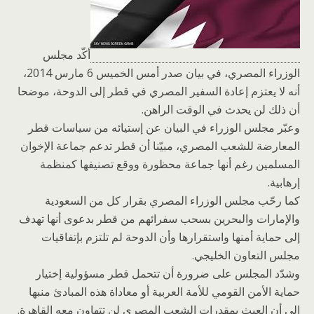
أكّد مجلس
الوزراء المصري، في بيان صدر أمس الخميس 6 مارس 2014،
أنه لا يعتزم إعادة السفير المصري في قطر إلى الدوحة، موضحا
أن ذلك لن يحدث في الوقت الراهن.
وعبّر مجلس الوزراء في البيان عن إستيائه من سياسات قطر
المعارضة للشعب المصري، مبيّنا أن قطر تدعم جماعة الإخوان
المسلمين رغم أنها جماعة محظورة ووقع تصنيفها كمنظمة
إرهابية.
كما رحّب مجلس الوزراء المصري بقرار كل من السعودية
والإمارات والبحرين بسحب سفرائهم من قطر بدعوى أنها تهدف
إلى حماية أمنها واستقرارها وأن الدوحة لم تلتزم بإتفاقيات
مجلس التعاون الخليجي.
وشدّد المجلس على ضرورة أن تتحمل قطر مسؤولية إختيار
حماية الأمن القومي للأمة العربية أو معاداة هذه المبادئ منبها
إلى أن العبث بمقدرات الشعب المصري لن تتهاون معه القاهرة.