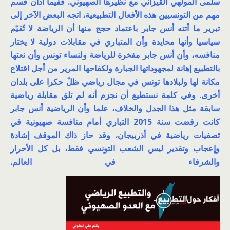
سلمى المولهي القيزاني مع نظيرها الصهيوني. ففيما أدان قسم
مهم من التونسيين هذه الأفعال التطبيعية، اتجه البعض الآخر إلى
تبرير ما أتته أنس جابر باعتماد حجج منها أن الرياضة لا تُقيّم
سياسيا وأنها محايدة وأن المتباري في مقابلات دولية لا يختار
منافسه، وأن أنس جابر مفخرة للرياضة ولنساء تونس وأن نعتها
بالتطبيع إهانة لمجهوداتها الجبارة ولكفاحها المرير من أجل اقتلاع
مكانة لها ولبلادها تونس في مجال رياضي ظلّ حكرا على بلدان
أخرى. وفي كلمة نستطيع أن نجزم أنه لم تلق مقابلة رياضية
سابقة مثل هذا الجدل والخلاف، علما وأن الرياضية أنس جابر
كانت رفضت سنة 2015 التباري أمام منافسة صهيونية في
تصفيات رياضية في أذربيجان، وقد حاز ذاك الموقف إشادة
وإعجاب وتقدير ليس الشعب التونسي فقط، بل كل الأحرار
والشرفاء في العالم.