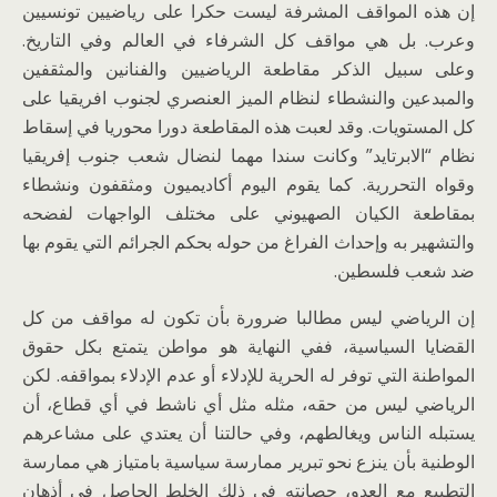
إن هذه المواقف المشرفة ليست حكرا على رياضيين تونسيين
وعرب. بل هي مواقف كل الشرفاء في العالم وفي التاريخ.
وعلى سبيل الذكر مقاطعة الرياضيين والفنانين والمثقفين
والمبدعين والنشطاء لنظام الميز العنصري لجنوب افريقيا على
كل المستويات. وقد لعبت هذه المقاطعة دورا محوريا في إسقاط
نظام “الابرتايد” وكانت سندا مهما لنضال شعب جنوب إفريقيا
وقواه التحررية. كما يقوم اليوم أكاديميون ومثقفون ونشطاء
بمقاطعة الكيان الصهيوني على مختلف الواجهات لفضحه
والتشهير به وإحداث الفراغ من حوله بحكم الجرائم التي يقوم بها
ضد شعب فلسطين.
إن الرياضي ليس مطالبا ضرورة بأن تكون له مواقف من كل
القضايا السياسية، ففي النهاية هو مواطن يتمتع بكل حقوق
المواطنة التي توفر له الحرية للإدلاء أو عدم الإدلاء بمواقفه. لكن
الرياضي ليس من حقه، مثله مثل أي ناشط في أي قطاع، أن
يستبله الناس ويغالطهم، وفي حالتنا أن يعتدي على مشاعرهم
الوطنية بأن ينزع نحو تبرير ممارسة سياسية بامتياز هي ممارسة
التطبيع مع العدو، حصانته في ذلك الخلط الحاصل في أذهان