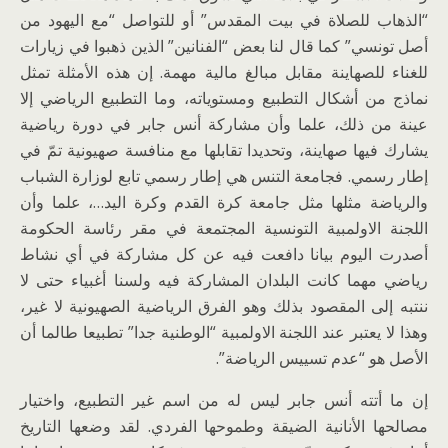
“الذهاب للصلاة في بيت المقدس” أو للتواصل “مع اليهود من
أصل تونسي” كما قال لنا بعض “الفنانين” الذين ذهبوا في زيارات
للغناء للصهاينة مقابل مبالغ مالية مهمة. إن هذه الأمثلة تمثل
نماذج من أشكال التطبيع ومستوياته، وما التطبيع الرياضي إلا
عينة من ذلك، علما وأن مشاركة أنس جابر في دورة رياضية
يشارك فيها صهاينة، وتحديدا تقابلها مع منافسة صهيونية تمّ في
إطار رسمي. فجامعة التنس هي إطار رسمي تابع لوزارة الشباب
والرياضة مثلها مثل جامعة كرة القدم وكرة اليد…، علما وأن
اللجنة الاولمبية التونسية المجتمعة في مقر رئاسة الحكومة
أصدرت اليوم بيانا دافعت فيه عن كل مشاركة في أي نشاط
رياضي مهما كانت البلدان المشاركة فيه ولسنا أغبياء حتى لا
ننتبه إلى المقصود بذلك وهو الفرق الرياضية الصهيونية لا غير،
وهذا لا يعتبر عند اللجنة الاولمبية “الوطنية جدا” تطبيعا طالما أن
الأصل هو “عدم تسييس الرياضة”.
إن ما أتته أنس جابر ليس له من اسم غير التطبيع، واختيار
مصالحها الأنانية الضيقة وطموحها الفردي. لقد وضعها التاريخ