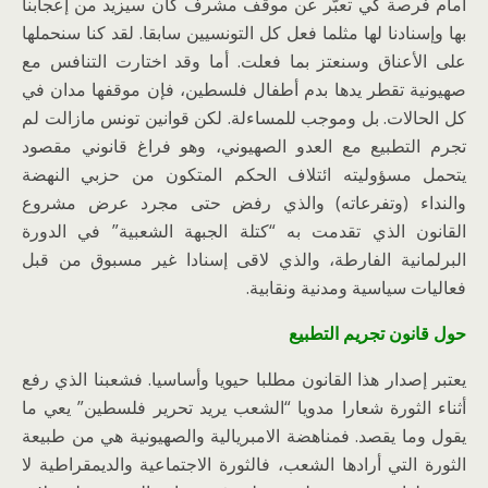
أمام فرصة كي تعبّر عن موقف مشرف كان سيزيد من إعجابنا
بها وإسنادنا لها مثلما فعل كل التونسيين سابقا. لقد كنا سنحملها
على الأعناق وسنعتز بما فعلت. أما وقد اختارت التنافس مع
صهيونية تقطر يدها بدم أطفال فلسطين، فإن موقفها مدان في
كل الحالات. بل وموجب للمساءلة. لكن قوانين تونس مازالت لم
تجرم التطبيع مع العدو الصهيوني، وهو فراغ قانوني مقصود
يتحمل مسؤوليته ائتلاف الحكم المتكون من حزبي النهضة
والنداء (وتفرعاته) والذي رفض حتى مجرد عرض مشروع
القانون الذي تقدمت به “كتلة الجبهة الشعبية” في الدورة
البرلمانية الفارطة، والذي لاقى إسنادا غير مسبوق من قبل
فعاليات سياسية ومدنية ونقابية.
حول قانون تجريم التطبيع
يعتبر إصدار هذا القانون مطلبا حيويا وأساسيا. فشعبنا الذي رفع
أثناء الثورة شعارا مدويا “الشعب يريد تحرير فلسطين” يعي ما
يقول وما يقصد. فمناهضة الامبريالية والصهيونية هي من طبيعة
الثورة التي أرادها الشعب، فالثورة الاجتماعية والديمقراطية لا