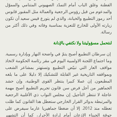
الفطنة وغلق الباب أمام التمدّد الصهيوني المتنامي والمموّل
والمدعوم من قبل رؤوس الرجعية والعمالة مثل المقبور قابوس
أحد رموز التطبيع والخيانة، والذي لم يتورع قيس سعيد أن تكون
زيارته الأولى للخارج للتعزية بمناسبة وفاته وفي ذلك أكثر من
رسالة.
لنتحمل مسؤوليتنا ولا نكتفي بالإدانة
إن سرطان التطبيع أصبح يتمّ في واضحة النهار وبإدارة رسمية.
وما اجتماع اللجنة الاولمبية اليوم في مقر رئاسة الحكومة لاتخاذ
مواقف العار التي تبيّض التطبيع وتستهتر بمشاعر الشعب
وبمواقفه التاريخية غير القابلة للتشكيك إلا دليلا على ما بلغه
المطبعون. إن عملا كبيرا ينتظر القوى الوطنية، وإن حشد
الجماهير من أجل فرض سن قانون تجريم التطبيع أصبح مهمة
عاجلة لا تنتظر التأجيل. إن مجلس النواب ذي الأغلبية الرجعية
والمرتبطة بدوائر القرار الخارجي ستعطل هذا القانون كما ظلت
تعطله منذ 2012. إلا أن ضغطا جماهيريا عارما سيفرض على
جوقة الجبناء الإذعان أمام إرادة الأحرار، كما أن التشهير