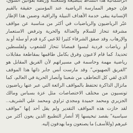
الرأسمالية هذا النشاط بتبضيعه وسلعنته وربطه بقوانين السوق،
فإن جوهر الممارسة الرياضية عند المؤمنين حقيقة بالقيم
الإنسانية يبقى خدمة الأهداف النبيلة والراقية. وضمن هذا الإطار
عبّر الرياضيون والرياضيات في أكثر من مناسبة عن مواقف
مشرفة تنحاز للسلام والعدالة والحرية وترفض الاستعمار
والإرهاب. وقد صفق الشرفاء كثيرا للاعبي كرة قدم أو سلة أو يد
أو رياضات فردية لبسوا قمصانا تنحاز للشعوب ولفلسطين
تحديدا. كما قام لاعبون وفرق بكامل طاقمها بمقاطعة مقابلات
رياضية مهمة وحاسمة في مسيراتهم لأن الفريق المقابل هو
“الفريق الصهيوني”. وقد مارست أنس جابر ذاتها هذا الموقف
الذي لقي كل التعاطف من شعبنا وأنصار الحرية في العالم، كما
ماتزال الذاكرة تحتفظ بالمواقف الرائعة التي عبر عنها رياضيون
تونسيون من مختلف الاختصاصات مثل عزة بسباس ومالك
الجزيري ومحمد حميدة ومجدي تراوي ومحمد علي الشريف…
لقد حازت هذه المواقف التقدير ولم يقل أحد إنها “مواقف
سياسية” بقصد تبخيسها إلا أنصار التطبيع الذين يعون أكثر من
غيرهم (وللأسف) ما يصنعون وما يهدفون إليه.