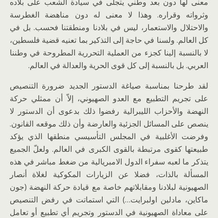
معنى لها دون بعد وطني يتجلى في سيادة الشعب على بلاده
وثرواته وقراره. وهذا لا معنى له دون مناهضة الغطرسة
والاحتلال والاستعمار، ليس في بلادنا ومنطقتنا فحسب. بل في
كل العالم. ولسنا في حاجة إلى التذكير بما تعنيه قضية فلسطين،
لا بالنسبة إلينا كجزء من العملية التحررية المطروحة في وطننا
العربي. بل بالنسبة إلى كل قوى الحرية والعدالة في العالم.
لقد طرحنا بمناسبة صياغة الدستور الجديد ضرورة التنصيص
على تجريم التطبيع مع العدو الصهيوني، إلاّ أن ممثلي حركة
النهضة والأحزاب الليبرالية رفضوا ذلك بدعوى أن الدستور لا
ينصص على المسائل الجزئية والعارضة وأن ذلك موقعه القانون.
وفرضت الأغلبية في المجلس التأسيسي منطقها الذي يؤكد
طبيعتها كقوى مرتبطة بالقوى الكبرى في العالم. ولعلّ الجميع
يتذكر ما لعبه سفراء الدول الامبريالية من ضغط مباشر في هذه
المسألة بالذات، فضلا عن الزيارات المكوكية لغلاة أنصار
الصهيونية لبلادنا ومقابلاتهم خاصة مع قيادة حركة النهضة (جون
ماكاين، مادلين اولبرايت…) التي استماتت في رفض التنصيص
على معاداة الصهيونية في الدستور وتجريم أي تطبيع أو تعامل