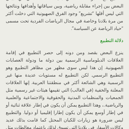
البعض بين إجراء مقابلة رياضية، وبين سياقاتها وأهدافها ونتائجها
التي ليس أقلها “تشريع” وجود الفرق الصهيونية التي دخلت أكثر
من مرة بلادنا وخاصة في مجال الرياضات الفردية تحت مسمى
“حياد الرياضة عن السياسة”.
دلالة التطبيع
ينزع البعض بقصد ومن دونه إلى حصر التطبيع في إقامة
العلاقات الدبلوماسية الرسمية بين دولة ما ودولة العصابات
الصهيونية. إن هذا ليس سوى مظهر من مظاهر التطبيع وهو
التطبيع الرسمي. لكن التطبيع له مستويات عديدة منها غير
الرسمية وهي الشائعة أكثر في منطقتنا العربية. إنها العلاقات
المعلنة والخفية (في الغالب) التي تقيمها هيئات غير رسمية مثل
الجمعيات والمنظمات المدنية والحقوقية والاجتماعية والعلمية
والرياضية..، وهذا التطبيع يمكن أن يكون في إطار علاقة ثنائية أو
في إطار أوسع يمكن أن يكون إطارا إقليميا أو دوليا. والتطبيع
ليس ضرورة هو زيارات للكيان المحتل كما قامت بذلك عديد
وكالات الأسفار في بلادنا التي تسوق لذلك باعتماد مغالطات مثل