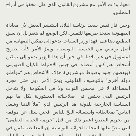
معها، وذات الأمر مع مشروع القانون الذي ظل مخفيا في أدراج
المجلس.
وحين فاز قيس سعيد برئاسة البلاد، استبشر البعض لأن معاداة
الصهيونية ستجد طريقها للتقنين. لكن الوضع لم يتغير بل إن نسق
التطبيع تضاعف. فهذا وزير السياحة يدعو إلى تمكين الصهاينة من
أصل تونسي من الجنسية التونسية،. ويمرّ الأمر كأنه تصريح
لمسؤول في غير بلادنا. في حين أن هذا الوزير يدعو إلى تمكين
أشخاص هم كلهم أعضاء في جيش الاحتياط للكيان الصهيوني
(وبعضهم جنود وضباط مباشرون). هؤلاء الأشخاص هم “مواطنو
دولة أخرى” بالتوصيف القانوني. ويمرّ الأمر دون حتى مجرد
المساءلة لا في مجلس النواب ولا في الحكومة. ولا يتدخل
الرئيس الذي يختص في صلاحياته الدستورية بكل ما يهم
السياسة الخارجية للدولة. هذا الرئيس الذي “ملأ الدنيا وشغل
الناس” بمغالطاته واستغبائه الفجّ للناس. فحين سئل عن موقفه
من تجريم التطبيع اعتبر ذلك من قبل “جريمة الخيانة العظمى”
التي تنصّ عليها المجلة الجزائية التونسية. إن المغالطة تكمن في
الهروب من التدقيق القانوني لجريمة التطبيع مع الكيان