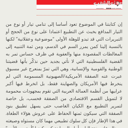
إن كتابتنا في الموضوع تعود أساسا إلى تنامي تيار أو نوع من
التيار المدافع بخبث عن التطبيع اعتمادا على نوع من الحجج أو
التبريرات التي قد تبدو للوهلة الأولى “موضوعية وعقلانية” لكنها
بالنسبة إلينا كمن يمرر السم في الدسم، ومن ثمة التنبيه إلى
المغالطات المقصودة منها والعفوية في ظرف حساس تمر به
القضية الفلسطينية التي لا نأتي بجديد حين نذكّر بأنها قضيتنا
الوطنية والقومية والإنسانية، وهي التي تمرّ بمنعرج غير مسبوق
عبرت عنه الصفقة الأمريكية/الصهيونية المسمومة التي لم
ينخرط فيها الأمريكان والصهاينة فقط، بل انخرط فيها أكبر
عرابيها من أنظمة العمالة العربية التي تقوم بمجهودات محمومة
لا لتمويل القسم الاقتصادي من الصفقة فحسب، بل خاصة
لتمرير التطبيع مع الكيان الغاصب حتى يسهل تطبيق بنود
الصفقة التي سيكون ثمنها الحفاظ على عروش هؤلاء الطغاة.
في هذا الإطار فإن كل سلوك تطبيعي مهما كان مستواه وصيغته