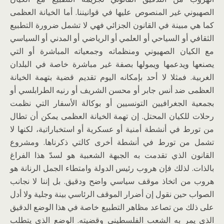
الصهيوني غير المنصوص عليها في قوانيننا. أما الخيانة العظمى
كما هي مبينة في القانون الجزائي فهي لا تشمل ضرورة التطبيع
الثقافي أو السياحي أو العلمي أو الرياضي أو المدني أو السياسي
مع الكيان الصهيوني ومنظماته وجمعياته المباشرة أو التي
يصنعها ويدعمها ويمولها بصفة غير مباشرة خاصة في البلدان
الغربية. فمثلا لا أحد بإمكانه اليوم تقديم قضية بتهمة الخيانة
العظمى ضد أنس جابر أو محسن الشريف أو رنيه الطرابلسي أو
بجمعية الجغرافيين التونسيين أو بوكالة الأسفار التي نظمت
رحلات للكيان المحتل. إن تهمة الخيانة العظمى يمكن أن تطال
من تورط في أنشطة أمنية أو عسكرية أو استخباراتية، لكنها لا
تشمل من تورط في أنشطة أخرى كالتي ذكرناها. ومشروع
القانون الذي تقدمت به الجبهة الشعبية هو لسدّ هذا الفراغ
بالذات. لذلك فإن هروب رئيس الدولة وامتطاء الجمل الرنانة هو
هروب من اتخاذ موقف سياسي واضح ودقيق. بل إننا لا نجانب
الصواب حين نقول إن أضرار الموقف الرئاسي بينة وجلية ولا أدل
على ذلك من تصاعد مظاهر التطبيع خاصة في هذا الوضع الدقيق
الذي يمر به الشعب الفلسطيني وقضيته. الوضع الذي يتطلب