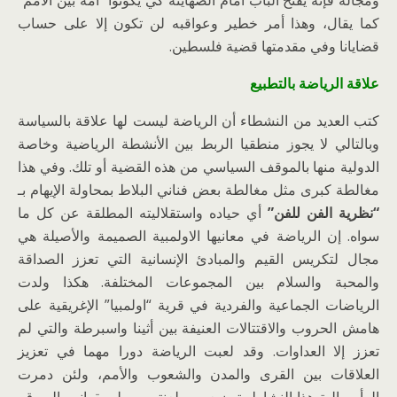
ومجاله فإنه يفتح الباب أمام الصهاينة كي يكونوا “أمة بين الأمم”
كما يقال، وهذا أمر خطير وعواقبه لن تكون إلا على حساب
قضايانا وفي مقدمتها قضية فلسطين.
علاقة الرياضة بالتطبيع
كتب العديد من النشطاء أن الرياضة ليست لها علاقة بالسياسة
وبالتالي لا يجوز منطقيا الربط بين الأنشطة الرياضية وخاصة
الدولية منها بالموقف السياسي من هذه القضية أو تلك. وفي هذا
مغالطة كبرى مثل مغالطة بعض فناني البلاط بمحاولة الإيهام بـ
“نظرية الفن للفن”
أي حياده واستقلاليته المطلقة عن كل ما
سواه. إن الرياضة في معانيها الاولمبية الصميمة والأصيلة هي
مجال لتكريس القيم والمبادئ الإنسانية التي تعزز الصداقة
والمحبة والسلام بين المجموعات المختلفة. هكذا ولدت
الرياضات الجماعية والفردية في قرية “اولمبيا” الإغريقية على
هامش الحروب والاقتتالات العنيفة بين أثينا واسبرطة والتي لم
تعزز إلا العداوات. وقد لعبت الرياضة دورا مهما في تعزيز
العلاقات بين القرى والمدن والشعوب والأمم، ولئن دمرت