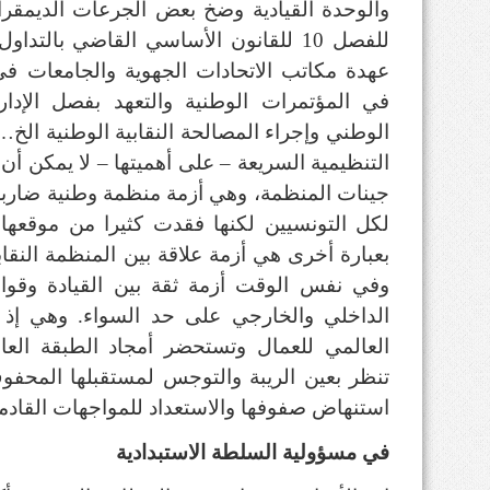
والوحدة القيادية وضخ بعض الجرعات الديمق
للفصل
10
للقانون الأساسي القاضي بالتداول
عهدة مكاتب الاتحادات الجهوية والجامعات في
في المؤتمرات الوطنية والتعهد بفصل الإدار
الوطني وإجراء المصالحة النقابية الوطنية الخ
).
التنظيمية السريعة
–
على أهميتها
–
لا يمكن أن
جينات المنظمة، وهي أزمة منظمة وطنية ضاربة
لكل التونسيين لكنها فقدت كثيرا من موقعها 
بعبارة أخرى هي أزمة علاقة بين المنظمة النق
وفي نفس الوقت أزمة ثقة بين القيادة وقواعد
الداخلي والخارجي على حد السواء
.
وهي إذ ت
العالمي للعمال وتستحضر أمجاد الطبقة العامل
تنظر بعين الريبة والتوجس لمستقبلها المحف
استنهاض صفوفها والاستعداد للمواجهات القادم
في مسؤولية السلطة الاستبدادية