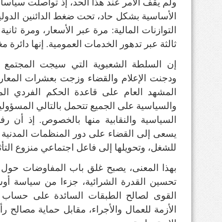
ولم يقف الأمر عند هذا الحد، إذ تواصلت سياسا
الأساسية بشكل حاد، تحت ضغط الدائنين الدولي
التوازنات المالية
:
مرة عبر الأسعار، ومرة ثانية
ثالثة عبر تدهور الخدمات العمومية
.
إنها دائرة م
إن السلطة الشعبوية التي سيجت المجتمع
ودجنت الإعلام والقضاء وزجت بعشرات المع
المشهد العام على قاعدة الحكم الفردي ال
والسياسية على الجميع تتحمل بالتالي المسؤولية
السياسية والنقابية منها بالخصوص
.
إذ أن رف
يسعى إلى القضاء على دور المنظمات المدنية و
للشغل، وتحويلها إلى فاعل اجتماعي منزوع التأثي
بهذا المعنى، يصبح غلق باب المفاوضات حول 
تحسين القدرة الشرائية، جزءا من سياسة أو
القوى لصالح الطبقات السائدة على حساب ا
الأزمة للعمال والأجراء، مقابل حماية مصالح رأ