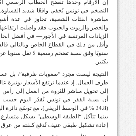
إن الأرقام وحدها تفضح الخطاب الرسمي أك
التضخم في تونس يُخفي واقعًا شديد القساوة
:
مباشرة الفئات الشعبية، تجاوز في عدة أش
والخضر والزيوت والحبوب فقد واصلت ارتفاعها
الزيادات المرتقبة في الأجور— في أفضل الح
وأقل من ذلك في القطاع الخاص وبالتالي فال
سنويًا وفق نسبة تضخم رسمية لا تقل سنويا ع
بكثير
.
النتيجة ليست مجرد “صعوبات ظرفية”، بل عملية
طرف العمال
.
إذ عندما ترتفع الأسعار بوتيرة عا
إلى تحويل مباشر للثروة من العمل إلى رأس ا
أن نسبة الفقر في تونس تُقدّر اليوم حسب ا
(24.8
%
في الوسط الريفي
)
، مع توسّع دائرة 
بينما تتآكل
“
الطبقة الوسطى
”
بشكل متسارع
.
إعادة تشكيل طبقي عنيف تُدفع كلفته من عرق ا