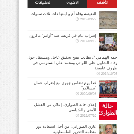
الأشهر
الأخيرة
تعليقات
النفيضة:وفاة أم و ابنتها ذات ثلاث سنوات
2019/03/22
إضراب عام في فرنسا ضد “أوامر” ماكرون
2017/09/12
حمه الهمامي // يطالب بفتح تحقيق عاجل ومستقل حول
وفاة الشابين علي اللواتي ومحمد علي السنوسي في
ظروف غامضة
2014/10/05
غدا يوم تضامن جهوي مع إضراب عمال
“تيسالكو”
2020/09/08
إعلان حالة الطوارئ: إعلان عن الفشل
الأمني والسّياسي
2015/07/10
غازي الصوراني: من أجل استعادة دور
منظمة التحرير الفلسطينية