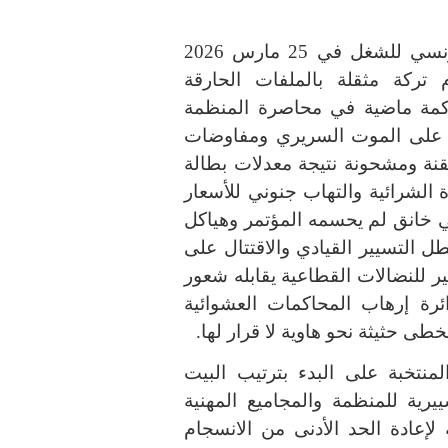
التونسي للشغل في
25
مارس
2026
 تركة مثقلة بالملفات الحارقة
اكمة ماضية في محاصرة المنظمة
جيا على الموت السريري ومفاوضات
نة ومشحونة نتيجة معدلات بطالة
 الشرائية والتهاب جنوني للأسعار
 خانق لم يحسمه المؤتمر وهياكل
ل التسيير القيادي والاقتتال على
ير للنضالات القطاعية يقابله شعور
رة إرهاب المحاكمات العشوائية
ى حثيثة نحو هاوية لا قرار لها
.
المنتخبة على البدء بترتيب البيت
رية للمنظمة والمجاميع المهنية
 لإعادة الحد الأدنى من الانسجام