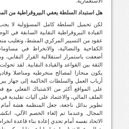
الاستعمارية
.
هل استبداد السلطة يعفي البيروقراطية من الم
لكن تحميل السلطة كامل المسؤولية لا يجب أ
القيادة البيروقراطية النقابية السابقة في ال
عقود من التسيير المركزي المشط، وتغليب منط
الكفاحية والنضالية، والانخراط في مساوم
أضعفت باستمرار استقلالية القرار النقابي،
الثقة بين القواعد والقيادة النقابية
.
لقد تحولت 
يكون منحازا لمصالح منخرطيه ومناضلا وقادر
أرباب العمل والسلطات الحاكمة إلى جهاز بي
على المواقع أكثر من الاشتباك الفعلي مع قض
الملف المالي، والاعتماد على آليات تقليدية ف
تطوير بدائل ناجعة، جعل المنظمة هشة أمام 
المجال
.
وعندما تم إلغاء الخصم الآلي، ان
الاتحاد نفسه أمام تحدي إعادة بناء قاعدة انخ