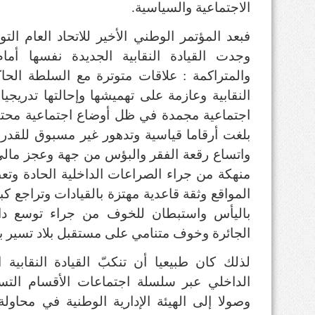
الاجتماعية والسياسية
.
فبعد المؤتمر الوطني الأخير للاتحاد العام 
وجدت القيادة النقابية الجديدة نفسها أمام
والمتراكمة
:
علاقات متوترة مع السلطة الح
النقابية وعازمة على تهميشها وإحالتها تدري
اجتماعية مجمدة في ظل أوضاع اجتماعية محتق
بلغت أرقاما قياسية وتدهور غير مسبوق للقدرة
واتساع رقعة الفقر والبؤس من جهة وعجز مالي
منهكة من جراء الصراعات الداخلية الحادة وتعط
المواقع وثقة قاعدية مهتزة بالقيادات وتراجع كب
باليأس واستبطان للخوف من جراء توسع دائ
الجائرة وخوف متنامي على مستقبل بلاد تسير بخط
لذلك كان طبيعيا أن تنكبّ القيادة النقابية 
الداخلي عبر سلسلة اجتماعات الأقسام التسيي
وصولا إلى الهيئة الإدارية الوطنية في محاولة