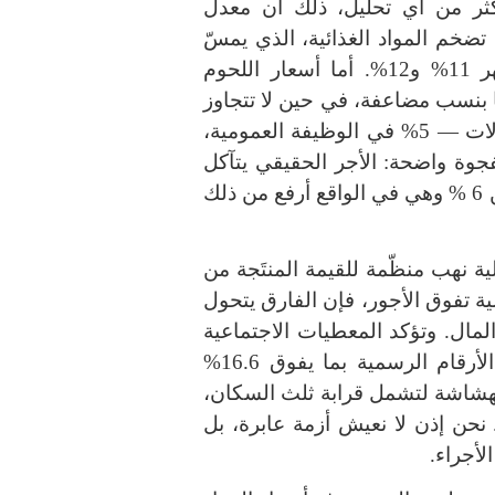
ثر من أي تحليل، ذلك أن معدل
تضخم المواد الغذائية، الذي يمسّ
هر
11%
و
12%.
أما أسعار اللحوم
 بنسب مضاعفة، في حين لا تتجاوز
الات —
5%
في الوظيفة العمومية،
فجوة واضحة
:
الأجر الحقيقي يتآكل
ن
6 %
وهي في الواقع أرفع من ذلك
 نهب منظّمة للقيمة المنتَجة من
لية تفوق الأجور، فإن الفارق يتحول
لمال
.
وتؤكد المعطيات الاجتماعية
لأرقام الرسمية بما يفوق
16.6%
الهشاشة لتشمل قرابة ثلث السكان،
نحن إذن لا نعيش أزمة عابرة، بل
لأجراء
.