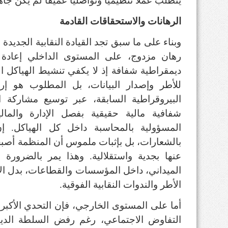
يتطلب عملا تنظيميا وتواصليا عميقا لم يكن جاه
الرهانات والاستحقاقات القادمة
وبناء على ما سبق تجد القيادة النقابية الجديدة 
رهان مزدوج، على المستوى الداخلي إعادة 
ديمقراطية شفافة إذ لا يكفي تنشيط الهياكل ال
للأطر وإصدار البيانات، بل المطلوب هو إ
البيروقراطية السابقة، عبر توسيع مشاركة 
شفافية مالية حقيقية بفصل الإدارة والما
المسؤولية بالمحاسبة داخل كل الهياكل
.
إ
بالشعارات، بل بإثبات ملموس أن المنظمة أصبح
عنها بجدية واستقلالية
.
وهذا يمر بالضرورة عب
الميداني، داخل المؤسسات والقطاعات، بدل الا
الأطر والندوات النقابية الفوقية
.
أما على المستوى الخارجي، فإن التحدي الأكب
التفاوض الاجتماعي، رغم رفض السلطة الديكت