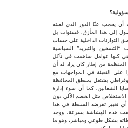
سؤولية؟
ن يحجب عنّا الدور الذي لعبته
وصول إلى هذا المأزق
.
فسنوات بل
ق التوازنات الداخلية على حساب
ات
“
التسخين والتبريد
”
السياسية
 وهي كلها عوامل ساهمت في تآكل
المنظمة من إطار كان يراد له أن
ا على التعبئة في المواجهات مع
روقراطي يشتغل بمنطق المحافظة
ايا الشغالين
.
كما أن سوء إدارة
ي الاستخلاص مثل الخصم الآلي دون
أي تغيير تفرضه السلطة في هذا
كشفت هذه الهشاشة بسرعة، ووجد
راطاته بشكل طوعي ومباشر، وهو ما