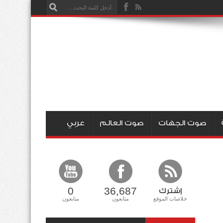
صوت الجهات
صوت العالم
عربي
0
36,687
إشترك
خلاصات الموقع
متابعون
متابعون