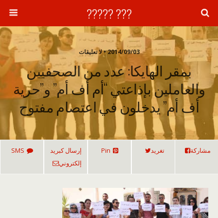
??? ?????
2014/09/03 • لا تعليقات
بمقر الهايكا: عدد من الصحفيين
والعاملين بإذاعتي “أم أف أم” و”حرية
أف أم” يدخلون في اعتصام مفتوح
مشاركة
تغريد
Pin
إرسال كبريد
SMS
إلكتروني