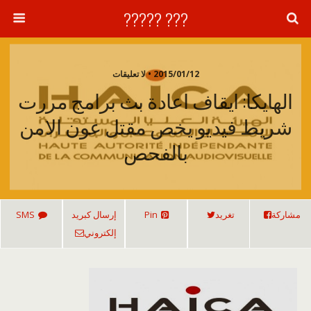
??? ?????
2015/01/12 • لا تعليقات
الهايكا: ايقاف اعادة بث برامج مررت
شريط فيديو يخص مقتل عون الامن
بالفحص
مشاركة
تغريد
Pin
إرسال كبريد
SMS
إلكتروني