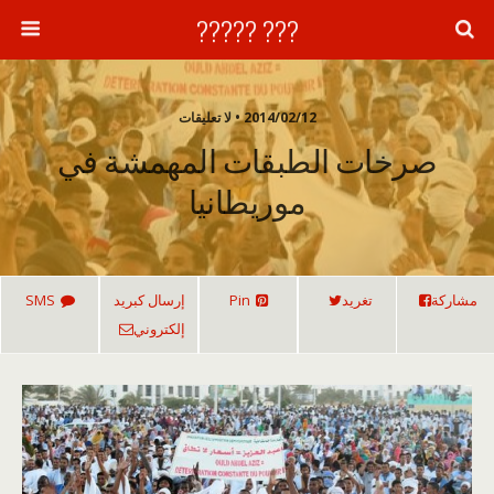
??? ?????
2014/02/12 • لا تعليقات
صرخات الطبقات المهمشة في
موريطانيا
مشاركة
تغريد
Pin
إرسال كبريد
SMS
إلكتروني