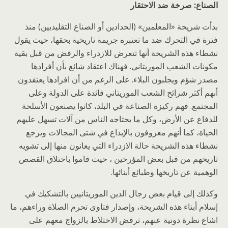
الصناع: صرخة ضد الاحتقار
بدأت شريحة «المعلمين» (الحدادين أو الصناع التقليديين) منذ
فترة في التحرك ضد ما تعتبره جريمة تاريخية بحقها، حيث يقول
نشطاء هذه الشريحة أنها تتعرض للازدراء والرفض من قبل بقية
مكونات الشعب الموريتاني. فهناك اعتقاد شائع بأن أفرادها
مصدر شؤم ويجلبون البلاء. على الرغم من أن افرادها يعتقدون
أنهم أكثر شرائح الشعب الموريتاني فائدة على الدولة وعلى
المجتمع. فهم ركيزة الصناعة في البلد، كانوا يصنعون الأسلحة
للدفاع عن الأرض، وكل ما يحتاجه الناس من آلات تسهل عليهم
الحياة، كما أنهم معروفون بالإبداع في شتى المجالات ويرجع
نشطاء هذه الشريحة حالة الازدراء التي يعانون منها إلى تشويه
تاريخهم من قبل بعض المؤرخين ، حيث قاموا باختلاق القصص
الوهمية عن تاريخها وطبائع أبنائها.
وكذلك إلى قيام بعض رجال الدين الموريتانيين بالتشكيك في
إسلام أبناء هذه الشريحة، وإصدار فتاوى تحرم الصلاة وراءهم، ما
اشاع نظرة دونية عنهم، ترفض الاختلاط بالزواج معهم على