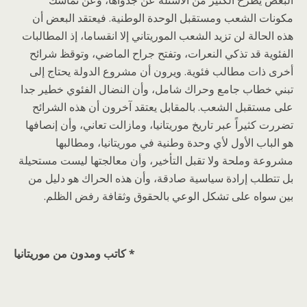
البعض يطرح الكثير من الأسئلة عن جدواها، وعن تماسك
مكونات الشعب ومستقبل الوحدة الوطنية. فيعتقد البعض أن
هذه الحالة لن تزيد الشعب الموريتاني إلا انقساما، إذ المطالبات
الفئوية قد تذكي النعرات، وتفتح جراح الماضي، وتوقظ شرائح
أخرى ذات مطالب فئوية. ويرون أن مشروع الدولة يحتاج إلى
تبني خطاب جامع وحراك شامل، وأن النضال الفئوي خطير جدا
على مستقبل الشعب. بالمقابل يعتقد آخرون أن هذه الشرائح
تضررت كثيراً عبر تاريخ موريتانيا، ومازالت تعاني، وأن إنصافها
هو الباب الأول لأي وحدة وطنية في موريتانيا، ومطالبها
مشروعة وملحة ولا تقبل التأخير، وأن معالجتها ليست مستحيلة
بل تتطلب إرادة سياسية صادقة، وأن هذه الحراك هو دليل من
بين سواه على تشكل الوعي بالحقوق وثقافة رفض الظلم.
* كاتب ومدون من موريتانيا