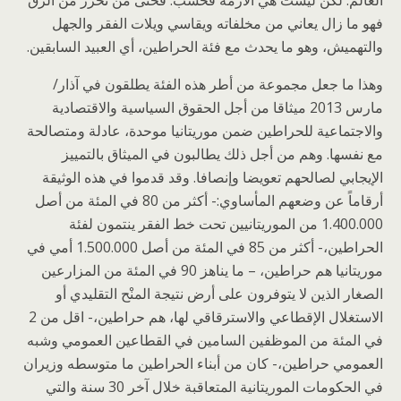
العالم. لكن ليست هي الأزمة فحسب. فحتى من تحرر من الرق
فهو ما زال يعاني من مخلفاته ويقاسي ويلات الفقر والجهل
والتهميش، وهو ما يحدث مع فئة الحراطين، أي العبيد السابقين.
وهذا ما جعل مجموعة من أطر هذه الفئة يطلقون في آذار/
مارس 2013 ميثاقا من أجل الحقوق السياسية والاقتصادية
والاجتماعية للحراطين ضمن موريتانيا موحدة، عادلة ومتصالحة
مع نفسها. وهم من أجل ذلك يطالبون في الميثاق بالتمييز
الإيجابي لصالحهم تعويضا وإنصافا. وقد قدموا في هذه الوثيقة
أرقاماً عن وضعهم المأساوي:- أكثر من 80 في المئة من أصل
1.400.000 من الموريتانيين تحت خط الفقر ينتمون لفئة
الحراطين،- أكثر من 85 في المئة من أصل 1.500.000 أمي في
موريتانيا هم حراطين، – ما يناهز 90 في المئة من المزارعين
الصغار الذين لا يتوفرون على أرض نتيجة المنْح التقليدي أو
الاستغلال الإقطاعي والاسترقاقي لها، هم حراطين،- اقل من 2
في المئة من الموظفين السامين في القطاعين العمومي وشبه
العمومي حراطين،- كان من أبناء الحراطين ما متوسطه وزيران
في الحكومات الموريتانية المتعاقبة خلال آخر 30 سنة والتي