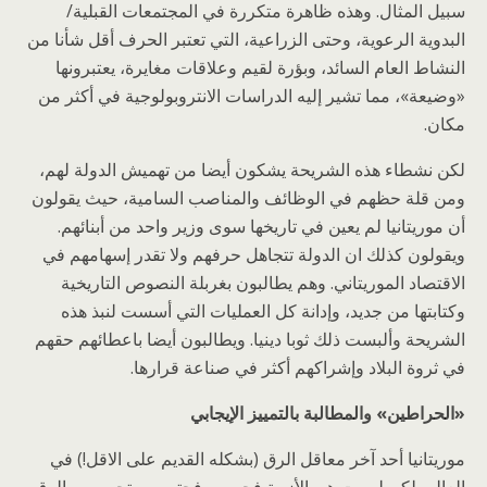
سبيل المثال. وهذه ظاهرة متكررة في المجتمعات القبلية/
البدوية الرعوية، وحتى الزراعية، التي تعتبر الحرف أقل شأنا من
النشاط العام السائد، وبؤرة لقيم وعلاقات مغايرة، يعتبرونها
«وضيعة»، مما تشير إليه الدراسات الانتروبولوجية في أكثر من
مكان.
لكن نشطاء هذه الشريحة يشكون أيضا من تهميش الدولة لهم،
ومن قلة حظهم في الوظائف والمناصب السامية، حيث يقولون
أن موريتانيا لم يعين في تاريخها سوى وزير واحد من أبنائهم.
ويقولون كذلك ان الدولة تتجاهل حرفهم ولا تقدر إسهامهم في
الاقتصاد الموريتاني. وهم يطالبون بغربلة النصوص التاريخية
وكتابتها من جديد، وإدانة كل العمليات التي أسست لنبذ هذه
الشريحة وألبست ذلك ثوبا دينيا. ويطالبون أيضا باعطائهم حقهم
في ثروة البلاد وإشراكهم أكثر في صناعة قرارها.
«الحراطين» والمطالبة بالتمييز الإيجابي
موريتانيا أحد آخر معاقل الرق (بشكله القديم على الاقل!) في