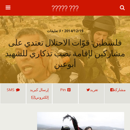
??? ?????
2014/12/19 • لا تعليقات
فلسطين: قوّات الاحتلال تعتدي على
مشاركين لإقامة نصب تذكاري للشهيد
أبوعين
مشاركة
تغريد
Pin
إرسال كبريد
SMS
إلكتروني