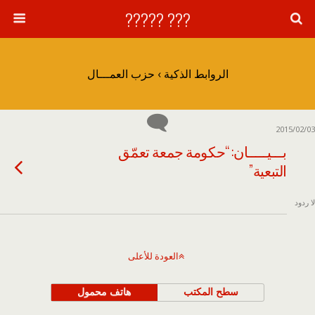
??? ?????
الروابط الذكية › حزب العمـــال
2015/02/03
بـــيـــــان: “حكومة جمعة تعمّق
التبعية”
لا ردود
العودة للأعلى
سطح المكتب
هاتف محمول