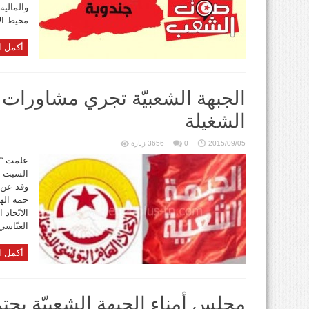
والمالية
محيط الا
أكمل ا
الجبهة الشعبيّة تجري مشاورات م
الشغيلة
2015/09/05
0
3656 زيارة
علمت “ص
السبت بم
وفد عن ا
حمه الهم
الاتّحاد
العبّاسي
أكمل ا
مجلس أمناء الجبهة الشعبيّة يجت