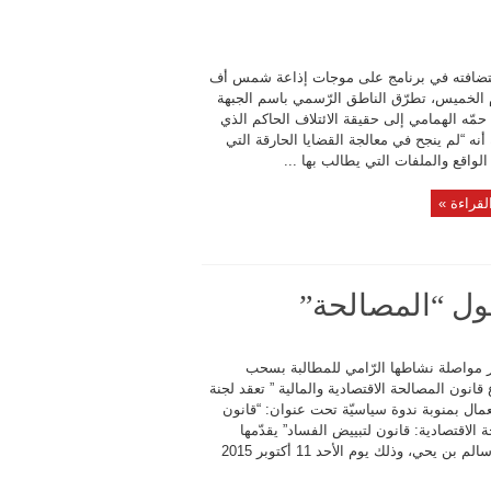
ضافته في برنامج على موجات إذاعة شمس أف
م الخميس، تطرّق الناطق الرّسمي باسم الجبهة
 حمّه الهمامي إلى حقيقة الائتلاف الحاكم الذي
أنه “لم ينجح في معالجة القضايا الحارقة التي
لواقع والملفات التي يطالب بها ...
لقراءة »
ول “المصالحة”
 مواصلة نشاطها الرّامي للمطالبة بسحب
انون المصالحة الاقتصادية والمالية ” تعقد لجنة
مال بمنوبة ندوة سياسيّة تحت عنوان: “قانون
 الاقتصادية: قانون لتبييض الفساد” يقدّمها
الاستاذ سالم بن يحي، وذلك يوم الأحد 11 أكتوبر 2015