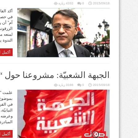
2015/09/18
0
4332 زيارة
أكد الق
في حصة
آم” أن 
الزرقوني
لمنعه م
الندوة ي
أكمل ا
الجبهة الشعبيّة: مشروعنا حول 
2015/09/18
0
3166 زيارة
علمت “ص
بموضوع ا
في القر
النيابيّ
وعرضه ع
المبادرة 
أكمل ا