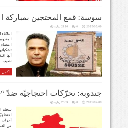
سوسة: قمع المحتجين بمباركة ال
2015/09/09
0
2826 زيارة
المندوب
اعتصام ل
تشكيلته
أنها اكت
نصيب ..
أكمل ا
جندوبة: تحرّكات احتجاجيّة ضدّ “
2015/09/08
0
2589 زيارة
ينتظم ال
احتجاجيّ
أحزاب س
عن العمل