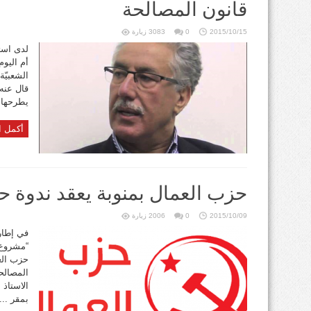
قانون المصالحة
2015/10/15
0
3083 زيارة
لدى است
أم اليو
الشعبيّة
قال عنه 
يطرحها ا
أكمل ا
حزب العمال بمنوبة يعقد ندوة ح
2015/10/09
0
2006 زيارة
في إطار
“مشروع ق
حزب الع
المصالحة
بمقر ...