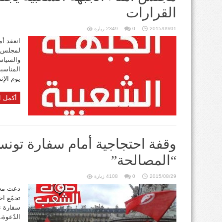
القرارات
2015/09/01
0
2349 زيارة
انعقد أم
لمجلس أم
والسياسي
المناسبة
يوم الإثنين 31 أوت 2015، وتطر
أكمل ا
وقفة احتجاجية أمام سفارة تون
“المصالحة”
2015/08/29
0
4108 زيارة
دعت مجم
سفارة ت
الدّعوة،