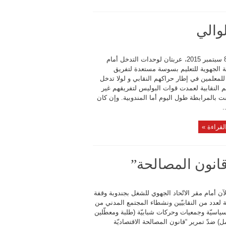
والي
الثلاثاء 8 سبتمبر 2015، عربتان لوحدات التدخل أمام
ية الجهوية للتعليم بسوسة مستعدة لتفريق
لمعلمين في إطار حراكهم النقابي و لولا تدخل
م النقابية لعمدت قوات البوليس لتفريقهم غير
فت بالمرابطة طول اليوم أما المندوبية. وإن كان
.
لقراءة »
قانون المصالحة”
آن أمام مقر الاتّحاد الجهوي للشغل بجندوبة وقفة
ة لعدد من النقابيّين ونشطاء المجتمع المدني من
ياسيّة وجمعيات وحركات شبابيّة (طلبة ومعطّلين
) ضدّ تمرير “قانون المصالحة الاقتصاديّة