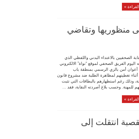
لقراءة »
 على منظوريها وتقاضي
ابة الصحفيين بالاعتداء البدني واللفظي الذي
اليوم الفريق الصحفي لموقع “نواة” الالكتروني
أعوان أمن بالزي الرسمي بمنطقة باب
ثناء تغطيتهم لمظاهرة الطلبة ضد مشروع قانون
ة، وذلك رغم استظهارهم بالبطاقات التي تثبت
 للمهنة. وحسب بلاغ أصردته النقابة، فقد ...
لقراءة »
صبة انتقلت إلى