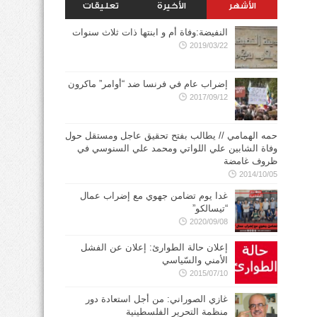
الأشهر
الأخيرة
تعليقات
النفيضة:وفاة أم و ابنتها ذات ثلاث سنوات
2019/03/22
إضراب عام في فرنسا ضد “أوامر” ماكرون
2017/09/12
حمه الهمامي // يطالب بفتح تحقيق عاجل ومستقل حول
وفاة الشابين علي اللواتي ومحمد علي السنوسي في
ظروف غامضة
2014/10/05
غدا يوم تضامن جهوي مع إضراب عمال
“تيسالكو”
2020/09/08
إعلان حالة الطوارئ: إعلان عن الفشل
الأمني والسّياسي
2015/07/10
غازي الصوراني: من أجل استعادة دور
منظمة التحرير الفلسطينية