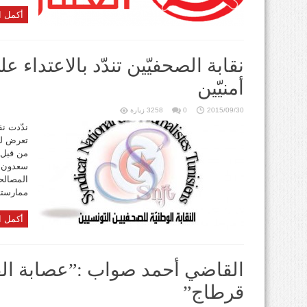
أكمل ا
نقابة الصحفيّين تندّد بالاعتداء
أمنيّين
2015/09/30
0
3258 زيارة
ندّدت نق
تعرض له 
من قبل 
سعدون أ
المصالح
ممارستهم
أكمل ا
القاضي أحمد صواب :”عصابة الق
قرطاج”