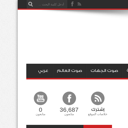
صوت الجهات
صوت العالم
عربي
0
36,687
إشترك
خلاصات الموقع
متابعون
متابعون