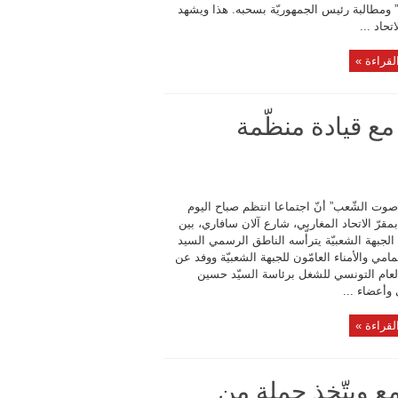
” ومطالبة رئيس الجمهوريّة بسحبه. هذا ويشهد
تحاد ...
لقراءة »
ع قيادة منظّمة
وت الشّعب” أنّ اجتماعا انتظم صباح اليوم
قرّ الاتحاد المغاربي، شارع آلان سافاري، بين
لجبهة الشعبيّة يترأّسه الناطق الرسمي السيد
امي والأمناء العامّون للجبهة الشعبيّة ووفد عن
 العام التونسي للشغل برئاسة السيّد حسين
 وأعضاء ...
لقراءة »
مع ويتّخذ جملة من