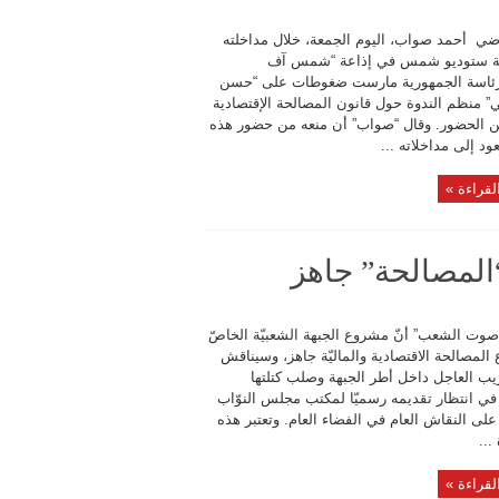
اضي أحمد صواب، اليوم الجمعة، خلال مداخلته
 ستوديو شمس في إذاعة “شمس آف
رئاسة الجمهورية مارست ضغوطات على “حسن
” منظم الندوة حول قانون المصالحة الإقتصادية
ن الحضور. وقال “صواب” أن منعه من حضور هذه
عود إلى مداخلاته ...
لقراءة »
“المصالحة” جاهز
وت الشعب” أنّ مشروع الجبهة الشعبيّة الخاصّ
لمصالحة الاقتصادية والماليّة جاهز، وسيناقش
يب العاجل داخل أطر الجبهة وصلب كتلتها
ة، في انتظار تقديمه رسميّا لمكتب مجلس النوّاب
لى النقاش العام في الفضاء العام. وتعتبر هذه
...
لقراءة »