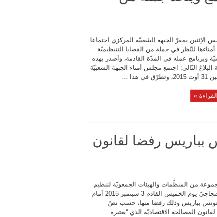
س الإثنين بمقرّ الجبهة الشعبيّة المركزي اجتماعا
ناءها للنّظر في جملة من القضايا التنيظيميّة
ّة وبرنامج عمله في المدّة القادمة، وأصدر بهذه
 البلاغ التّالي: اجتمع مجلس أمناء الجبهة الشعبيّة
ّق في هذا ...
لقراءة »
س بباريس رفضا لقانون
وعة من المنظّمات والهيئات الجمعويّة لتنظيم
تجمّع احتجاجيّ يوم الخميس القادم 3 سبتمبر 2015 أمام
ونس بباريس وذلك رفضا منها، حسب نصّ
 لقانون المصالحة الاقتصاديّة الذي “يعتبره