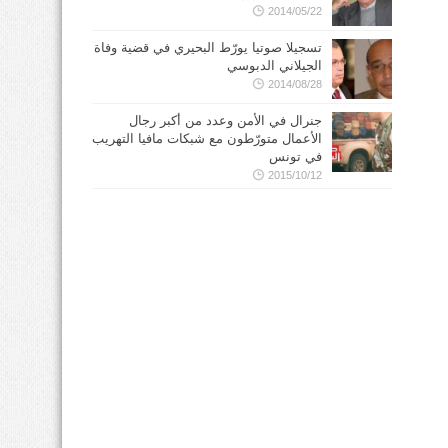
2014/05/22
تسجيلا صوتيا يورّط البحيري في قضية وفاة
الجيلاني الدبوسي
2014/08/28
جنرال في الأمن وعدد من أكبر رجال
الأعمال متورّطون مع شبكات مافيا التهريب
في تونس
2015/10/12