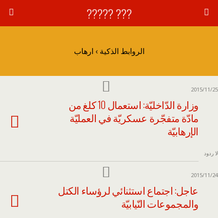
??? ?????
الروابط الذكية › ارهاب
2015/11/25
وزارة الدّاخليّة: استعمال 10 كلغ من
مادّة متفجّرة عسكريّة في العمليّة
الإرهابيّة
لا ردود
2015/11/24
عاجل: اجتماع استثنائي لرؤساء الكتل
والمجموعات النّيابيّة