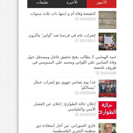
الأشهر
الأخيرة
تعليقات
النفيضة:وفاة أم و ابنتها ذات ثلاث سنوات
2019/03/22
إضراب عام في فرنسا ضد “أوامر” ماكرون
2017/09/12
حمه الهمامي // يطالب بفتح تحقيق عاجل ومستقل حول
وفاة الشابين علي اللواتي ومحمد علي السنوسي في
ظروف غامضة
2014/10/05
غدا يوم تضامن جهوي مع إضراب عمال
“تيسالكو”
2020/09/08
إعلان حالة الطوارئ: إعلان عن الفشل
الأمني والسّياسي
2015/07/10
غازي الصوراني: من أجل استعادة دور
منظمة التحرير الفلسطينية