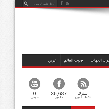
ت الجهات
صوت العالم
عربي
0
36,687
إشترك
خلاصات الموقع
متابعون
متابعون