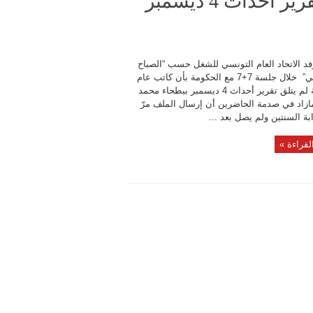
من المسؤول عن تحويل وجهة تقرير أحداث 4 ديسمبر
د الاتحاد العام التونسي للشغل حسب “الصباح
الأسبوعي” خلال جلسة 7+7 مع الحكومة بأن كاتب عام
الحكومة لم يتلق تقرير أحداث 4 ديسمبر ببطحاء محمد
ازاد في صدمة الحاضرين أن إرسال الملف مرّ
بة السنتين ولم يصل بعد ...
لقراءة »