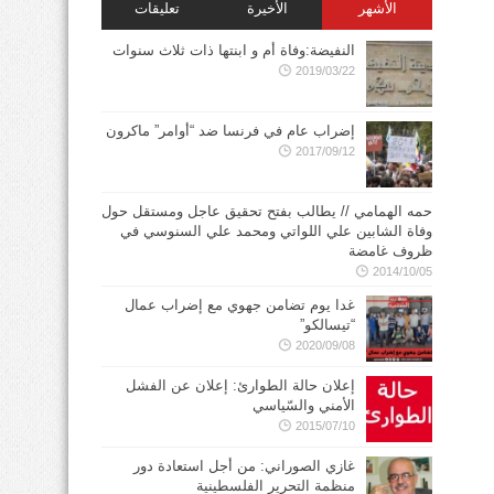
الأشهر
الأخيرة
تعليقات
النفيضة:وفاة أم و ابنتها ذات ثلاث سنوات
2019/03/22
إضراب عام في فرنسا ضد “أوامر” ماكرون
2017/09/12
حمه الهمامي // يطالب بفتح تحقيق عاجل ومستقل حول
وفاة الشابين علي اللواتي ومحمد علي السنوسي في
ظروف غامضة
2014/10/05
غدا يوم تضامن جهوي مع إضراب عمال
“تيسالكو”
2020/09/08
إعلان حالة الطوارئ: إعلان عن الفشل
الأمني والسّياسي
2015/07/10
غازي الصوراني: من أجل استعادة دور
منظمة التحرير الفلسطينية