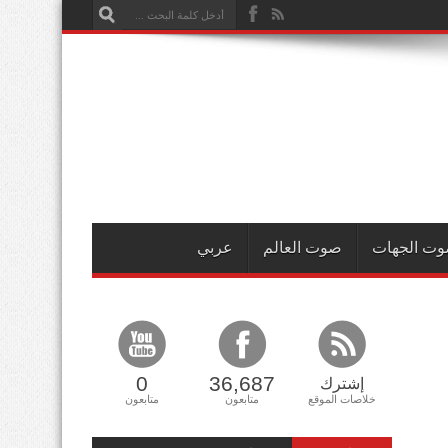
ت الجهات
صوت العالم
عربي
0
36,687
إشترك
خلاصات الموقع
متابعون
متابعون