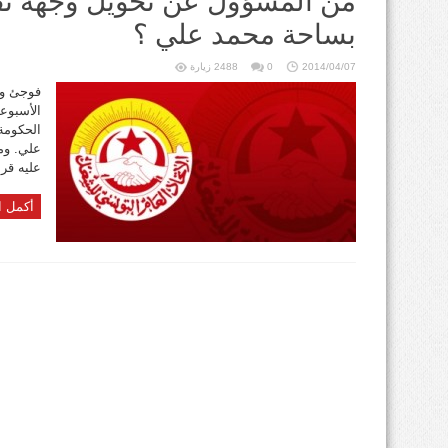
بساحة محمد علي ؟
2014/04/07
0
2488 زيارة
فوجئ وف
علي. وم
عليه قرا
أكمل ا