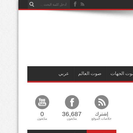
ت الجهات
صوت العالم
عربي
0
36,687
إشترك
خلاصات الموقع
متابعون
متابعون