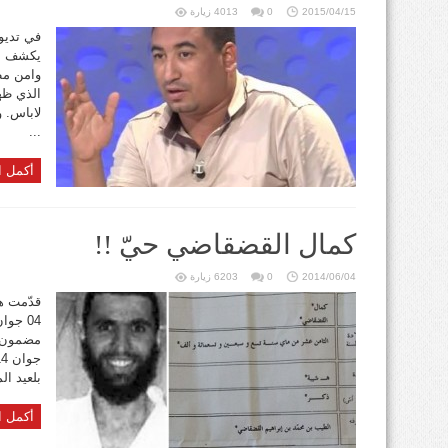
2015/04/15
0
4013 زيارة
في تديون
يكشف عن
وامن مط
الذي ظه
لاباس. و
...
أكمل ا
كمال القضقاضي حيّ !!
2014/06/04
0
6203 زيارة
قدّمت هي
بلعيد ال
أكمل ا