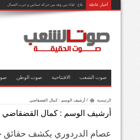
أخبار عاجلة
بلاغ : لقاء بين وفد من حركة حماس و حزب العمال
صوت الشعب
الافتتاحية
صوت الوطن
صوت
الرئيسية
/
أرشيف الوسم : كمال القضقاضي
أرشيف الوسم :
كمال القضقاضي
عصام الدردوري يكشف حقائق ج