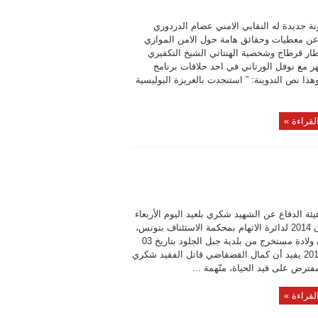
ة جديدة له النقابي الامني عصام الدردوري
 معطيات وحقائق هامة حول الامن الموازي
ار قرطاج وشخصية الهنتاتي الشيخ التكفيري
ر مع نوفل الورتاني في احد حلاقات برنامج
هذا نص التدوينة: ” استنجدت بالغريزة البوليسية
لقراءة »
ئة الدفاع عن الشهيد شكري بلعيد اليوم الأربعاء
04 جوان 2014 لدائرة الاتهام بمحكمة الاستئناف بتونس،
مضمون ولادة مستخرج من بلدية جبل الجلود بتاريخ 03
جوان 2014 يفيد أن كمال القضقاضي قاتل الفقيد شكري
مفترض على قيد الحياة، متّهمة ...
لقراءة »