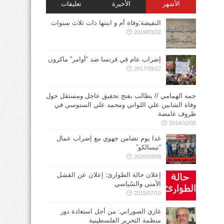
الأشهر
الأخيرة
تعليقات
النفيضة:وفاة أم و ابنتها ذات ثلاث سنوات
2019/03/22
إضراب عام في فرنسا ضد “أوامر” ماكرون
2017/09/12
حمه الهمامي // يطالب بفتح تحقيق عاجل ومستقل حول
وفاة الشابين علي اللواتي ومحمد علي السنوسي في
ظروف غامضة
2014/10/05
غدا يوم تضامن جهوي مع إضراب عمال
“تيسالكو”
2020/09/08
إعلان حالة الطوارئ: إعلان عن الفشل
الأمني والسّياسي
2015/07/10
غازي الصوراني: من أجل استعادة دور
منظمة التحرير الفلسطينية