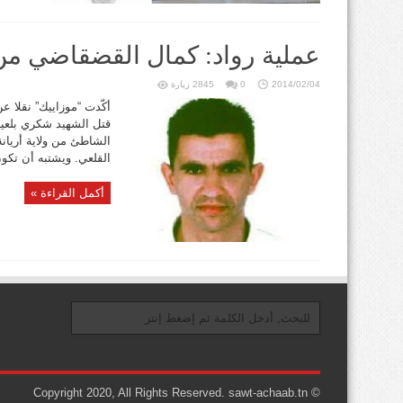
عملية رواد: كمال القضقاضي من 
2014/02/04
0
2845 زيارة
أكّدت “موزاييك” نقلا 
قتل الشهيد شكري بلعيد م
الشاطئ من ولاية أريان
القلعي. ويشتبه أن تكون 
أكمل القراءة »
© Copyright 2020, All Rights Reserved. sawt-achaab.tn