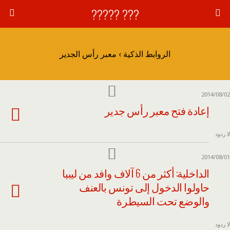
??? ?????
الروابط الذكية › معبر رأس الجدير
2014/08/02
إعادة فتح معبر رأس جدير
لا ردود
2014/08/01
الداخلية: أكثر من 6 آلاف وافد من ليبيا
حاولوا الدخول إلى تونس بالعنف
والوضع تحت السيطرة
لا ردود