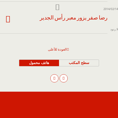
2014/02/14
رضا صفر يزور معبر رأس الجدير
لا ردود
العودة للأعلى
سطح المكتب
هاتف محمول