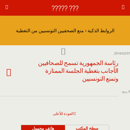
??? ?????
الروابط الذكية › منع الصحفيين التونسيين من التغطية
2014/02/07
رئاسة الجمهورية تسمح للصحافيين
الأجانب بتغطية الجلسة الممتازة
وتمنع التونسيين
لا ردود
العودة للأعلى
سطح المكتب
هاتف محمول