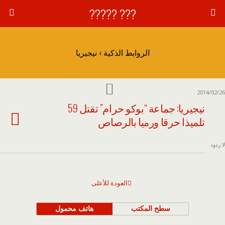
??? ?????
الروابط الذكية › نيجيريا
2014/02/26
نيجيريا: جماعة “بوكو حرام” تقتل 59
تلميذا حرقا ورميا بالرصاص
لا ردود
العودة للأعلى
سطح المكتب
هاتف محمول