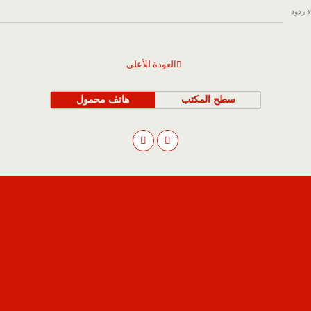
لا ردود
العودة للأعلى
سطح المكتب
هاتف محمول