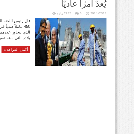
يُعدّ أمرًا عاديّا
2014/02/18
0
2945 زيارة
قال رئيس اللجنة ال
450 عاملاً هندياً
الذي يتجاوز عددهم
بلاده التي ستستضيف
أكمل القراءة »