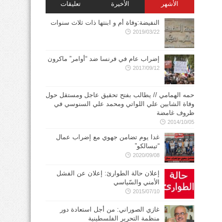
الأشهر
الأخيرة
تعليقات
النفيضة:وفاة أم و ابنتها ذات ثلاث سنوات
2019/03/22
إضراب عام في فرنسا ضد “أوامر” ماكرون
2017/09/12
حمه الهمامي // يطالب بفتح تحقيق عاجل ومستقل حول
وفاة الشابين علي اللواتي ومحمد علي السنوسي في
ظروف غامضة
2014/10/05
غدا يوم تضامن جهوي مع إضراب عمال
“تيسالكو”
2020/09/08
إعلان حالة الطوارئ: إعلان عن الفشل
الأمني والسّياسي
2015/07/10
غازي الصوراني: من أجل استعادة دور
منظمة التحرير الفلسطينية