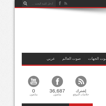
ت الجهات
صوت العالم
عربي
0
36,687
إشترك
خلاصات الموقع
متابعون
متابعون