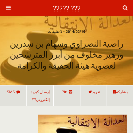
??? ?????
2014/02/19 • لا تعليقات
راضية النصراوي وسهام بن سدرين
وزهير مخلوف من أبرز المترشحين
لعضوية هيئة الحقيقة والكرامة
مشاركة
تغريد
Pin
إرسال كبريد
SMS
إلكتروني