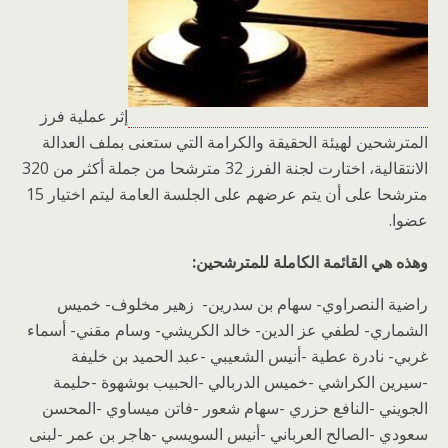
إثر عملية فرز
المترشحين لهيئة الحقيقة والكرامة التي ستعنى بملف العدالة
الانتقالية، اختارت لجنة الفرز 32 مترشحا من جملة أكثر من 320
مترشحا على أن يتم عرضهم على الجلسة العامة ليتم اختيار 15
عضوا.
وهذه هي القائمة الكاملة للمترشحين:
راضية النصراوي- سهام بن سدرين- زهير مخلوف- خميس
الشماري- لطفي عز الدين- خالد الكريشي- وسام مقني- أسماء
غربي- نادرة عطية -أنيس الشعيبي -عبد الحميد بن خليفة
-سيرين الكراشي -خميس الدربالي -الحبيب بوشهوة -حليمة
الجويني -النافع حزري -سهام شعور -فاتن ميساوي -المحسن
سعودي -الصالح العرباني -أنيس السويسي -هاجر بن عمر -لبنى