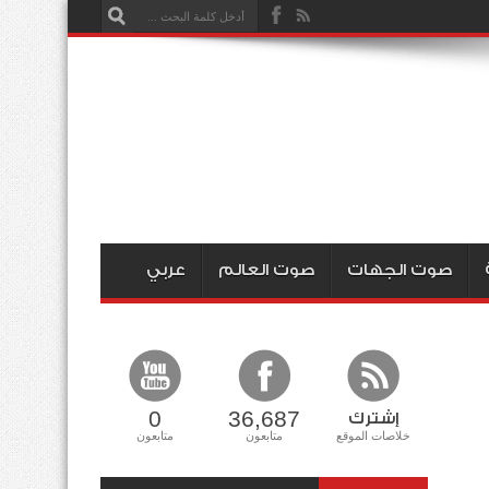
صوت الجهات
صوت العالم
عربي
0
36,687
إشترك
خلاصات الموقع
متابعون
متابعون