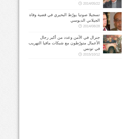
2014/05/22
تسجيلا صوتيا يورّط البحيري في قضية وفاة
الجيلاني الدبوسي
2014/08/28
جنرال في الأمن وعدد من أكبر رجال
الأعمال متورّطون مع شبكات مافيا التهريب
في تونس
2015/10/12