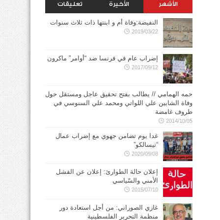
الأشهر
الأخيرة
تعليقات
النفيضة:وفاة أم و ابنتها ذات ثلاث سنوات
2019/03/22
إضراب عام في فرنسا ضد “أوامر” ماكرون
2017/09/12
حمه الهمامي // يطالب بفتح تحقيق عاجل ومستقل حول
وفاة الشابين علي اللواتي ومحمد علي السنوسي في
ظروف غامضة
2014/10/05
غدا يوم تضامن جهوي مع إضراب عمال
“تيسالكو”
2020/09/08
إعلان حالة الطوارئ: إعلان عن الفشل
الأمني والسّياسي
2015/07/10
غازي الصوراني: من أجل استعادة دور
منظمة التحرير الفلسطينية