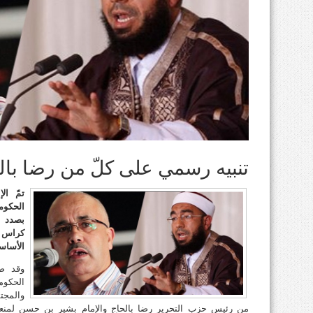
تنبيه رسمي على كلّ من رضا بال
تمّ ال
بصدد إ
كراس 
الأساس
وقد صر
الحكوم
والمجتم
من رئيس حزب التحرير رضا بالحاج والإمام بشير بن حسن لمن