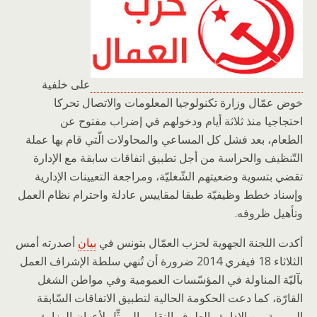
على خلفية
خوض عمّال وزارة تكنولوجيا المعلومات والاتصال تحركا
احتجاجيا منذ ثلاثة أيام ودخولهم في إضراب مفتوح عن
الطعام، بعد فشل كل المساعي والمحاولات الّتي قام بها عملة
التّنظيف والحراسة من أجل تطبيق اتفاقات سابقة مع الإدارة
تقضي بتسوية وضعيتهم الشّغليّة، ومراجعة التعيينات الإدارية
وإسناد خطط وظيفيّة طبقا لمقاييس عادلة واحترام نظام العمل
وتأهيل ظروفه.
أكدت اللجنة الجهوية لحزب العمّال بتونس في
بيان
أصدرته أمس
الثلاثاء 18 فيفري 2014 ضرورة أن تُنهي سلطة الإشراف العمل
بآليّة المناولة في المؤسّسات العمومية وفي مواطن الشغل
القارّة، كما دعت الحكومة الحالية لتطبيق الاتفاقات السّابقة
المبرمة بين الإدارة والطرف النقابي الممثِّل لأعوان الوزارة