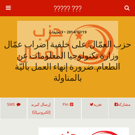
??? ?????
2014/02/19 • لا تعليقات
حزب العمّال: على خلفية إضراب عمّال
وزارة تكنولوجيا المعلومات عن
الطعام..ضرورة إنهاء العمل بآليّة
بالمناولة
مشاركة
تغريد
Pin
إرسال كبريد
SMS
إلكتروني