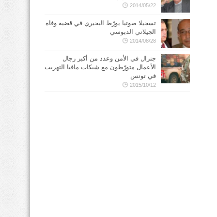
2014/05/22
تسجيلا صوتيا يورّط البحيري في قضية وفاة
الجيلاني الدبوسي
2014/08/28
جنرال في الأمن وعدد من أكبر رجال
الأعمال متورّطون مع شبكات مافيا التهريب
في تونس
2015/10/12