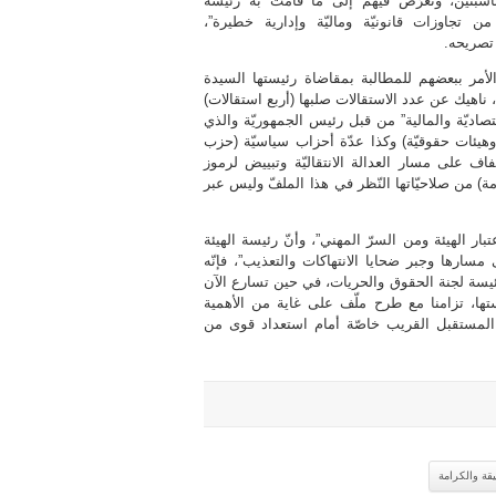
سبتين، وتعرّض فيهم إلى ما قامت به رئيسة
 من تجاوزات قانونيّة وماليّة وإدارية خطيرة”،
صريحه.
الأمر ببعضهم للمطالبة بمقاضاة رئيستها السيدة
ناهيك عن عدد الاستقالات صلبها (أربع استقالات)
تصاديّة والمالية” من قبل رئيس الجمهوريّة والذي
هيئات حقوقيّة) وكذا عدّة أحزاب سياسيّة (حزب
اف على مسار العدالة الانتقاليّة وتبييض لرموز
ة) من صلاحيّاتها النّظر في هذا الملفّ وليس عبر
ار الهيئة ومن السرّ المهني”، وأنّ رئيسة الهيئة
ى مسارها وجبر ضحايا الانتهاكات والتعذيب”، فإنّه
ئيسة لجنة الحقوق والحريات، في حين تسارع الآن
ا، تزامنا مع طرح ملّف على غاية من الأهمية
المستقبل القريب خاصّة أمام استعداد قوى من
يقة والكرامة