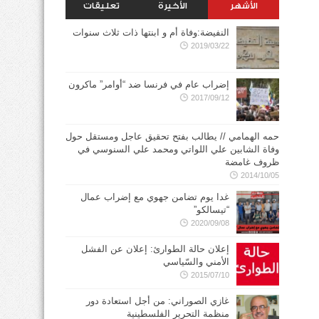
الأشهر
الأخيرة
تعليقات
النفيضة:وفاة أم و ابنتها ذات ثلاث سنوات
2019/03/22
إضراب عام في فرنسا ضد “أوامر” ماكرون
2017/09/12
حمه الهمامي // يطالب بفتح تحقيق عاجل ومستقل حول
وفاة الشابين علي اللواتي ومحمد علي السنوسي في
ظروف غامضة
2014/10/05
غدا يوم تضامن جهوي مع إضراب عمال
“تيسالكو”
2020/09/08
إعلان حالة الطوارئ: إعلان عن الفشل
الأمني والسّياسي
2015/07/10
غازي الصوراني: من أجل استعادة دور
منظمة التحرير الفلسطينية