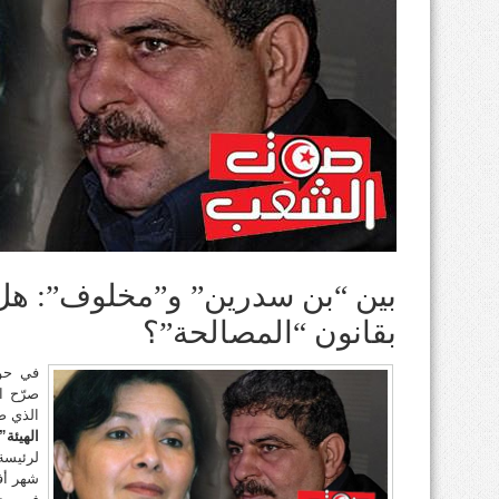
بين “بن سدرين” و”مخلوف”: هل ل
بقانون “المصالحة”؟
في حوا
صرّح ا
الذي صد
الهيئة
لرئيسة
شهر أف