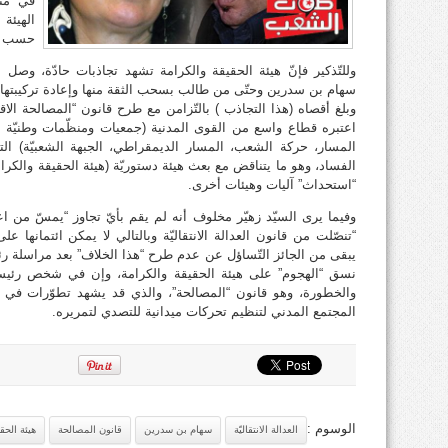
في منا
الهيئة
حسب ت
وللتّذكير فإنّ هيئة الحقيقة والكرامة تشهد تجاذبات حادّة، وصل 
سهام بن سدرين وحتّى من طالب بسحب الثقة منها وإعادة تركيبتها، 
وبلغ أقصاه (هذا التجاذب ) بالتّزامن مع طرح قانون “المصالحة الاق
اعتبره قطاع واسع من القوى المدنية (جمعيات ومنظّمات وطنيّة و
المسار، حركة الشعب، المسار الديمقراطي، الجبهة الشعبيّة) التف
الفساد، وهو ما يتناقض مع بعث هيئة دستوريّة (هيئة الحقيقة والكرام
“استحداث” آليات وهيئات أخرى.
وفيما يرى السيّد زهيّر مخلوف أنه لم يقم بأيّ تجاوز “يمسّ من اعتب
“تنصّلت من قانون العدالة الانتقاليّة وبالتالي لا يمكن ائتمانها عل
يبقى من الجائز التّساؤل عن عدم طرح “هذا الخلاف” بعد مراسلة ر
نسق “الهجوم” على هيئة الحقيقة والكرامة، وإن في شخص رئيسته
والخطورة، وهو قانون “المصالحة”، والذي قد يشهد تطوّرات في 
المجتمع المدني لتنظيم تحركات ميدانية للتصدي لتمريره.
الوسوم :
العدالة الانتقاليّة
سهام بن سدرين
قانون المصالحة
هيئة الحق