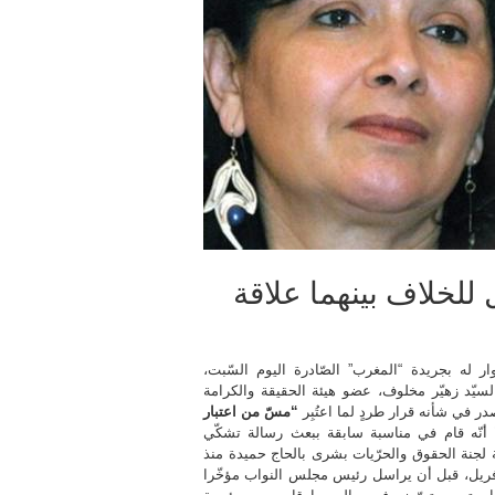
لخلاف بينهما علاقة
ر له بجريدة “المغرب” الصّادرة اليوم السّبت،
لسيّد زهيّر مخلوف، عضو هيئة الحقيقة والكرامة
ر في شأنه قرار طردٍ لما اعتُبِر
“مسّ من اعتبار
”
أنّه قام في مناسبة سابقة ببعث رسالة تشكّي
 لجنة الحقوق والحرّيات بشرى بالحاج حميدة منذ
ريل، قبل أن يراسل رئيس مجلس النواب مؤخّرا