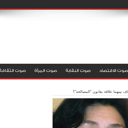
صوت الاقتصاد
صوت النقابة
صوت المرأة
صوت الثقافة
ف بينهما علاقة بقانون “المصالحة”؟