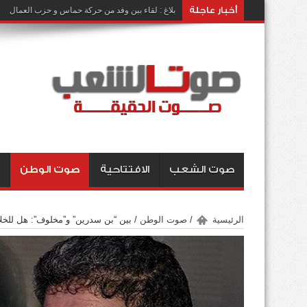
أخبار عاجلة
بلاغ : لقاء بين وفد من حركة حماس و حزب العمال
صوت الشعب
الافتتاحية
صوت الوطن
الرئيسية
/
صوت الوطن
/
بين “بن سدرين” و”مخلوف”: هل للخلا