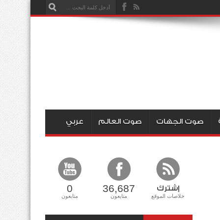
صوت الجهات
صوت العالم
عربي
0
36,687
إشترك
خلاصات الموقع
متابعون
متابعون