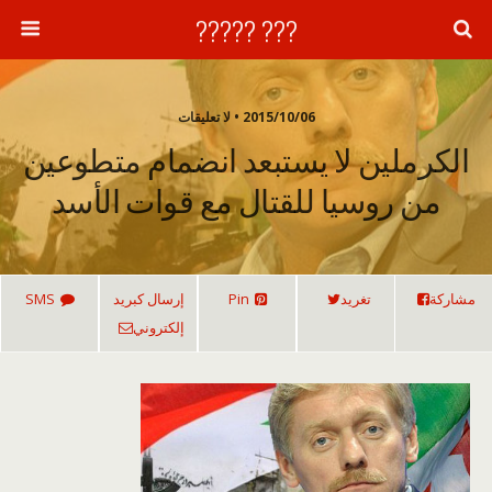
??? ?????
2015/10/06 • لا تعليقات
الكرملين لا يستبعد انضمام متطوعين
من روسيا للقتال مع قوات الأسد
مشاركة
تغريد
Pin
إرسال كبريد
SMS
إلكتروني